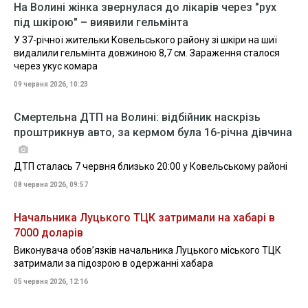
На Волині жінка звернулася до лікарів через "рух
під шкірою" – виявили гельмінта
У 37-річної жительки Ковельського району зі шкіри на шиї
видалили гельмінта довжиною 8,7 см. Зараження сталося
через укус комара
09 червня 2026, 10:23
Смертельна ДТП на Волині: відбійник наскрізь
проштрикнув авто, за кермом була 16-річна дівчина
ДТП сталась 7 червня близько 20:00 у Ковельському районі
08 червня 2026, 09:57
Начальника Луцького ТЦК затримали на хабарі в
7000 доларів
Виконувача обов’язків начальника Луцького міського ТЦК
затримали за підозрою в одержанні хабара
05 червня 2026, 12:16