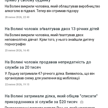
прямо у своєму будинку
На Волині викрили чоловіка, який облаштував виробництво
алкоголю в підвалі. Тепер він отримав підозру
28 липня 2026, 22:40
На Волині чоловік зґвалтував двох 13-річних дітей
На Волині викрили чоловіка, який ґвалтував двох
неповнолітніх дівчат. Крім того, у нього знайшли дитячу
порнографію
23 липня 2026, 16:45
На Волині чоловік продавав непридатність до
служби за 20 тисяч
У Луцьку затримали 47-річного ділка. Виявилось, що він
організував схему для ухилення від мобілізації
22 липня 2026, 19:15
На Волині затримали ділка, який обіцяв "списати"
прикордонника зі служби за $20 тисяч