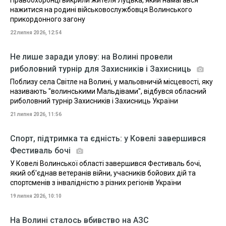
Правоохоронці викрили жителя Луцька, який намагався
нажитися на родині військовослужбовця Волинського
прикордонного загону
22 липня 2026, 12:54
Не лише заради улову: на Волині провели
риболовний турнір для Захисників і Захисниць
Поблизу села Світле на Волині, у мальовничій місцевості, яку
називають "волинськими Мальдівами", відбувся обласний
риболовний турнір Захисників і Захисниць України
21 липня 2026, 11:56
Спорт, підтримка та єдність: у Ковелі завершився
Фестиваль бочі
У Ковелі Волинської області завершився Фестиваль бочі,
який об'єднав ветеранів війни, учасників бойових дій та
спортсменів з інвалідністю з різних регіонів України
19 липня 2026, 10:10
На Волині сталось вбивство на АЗС