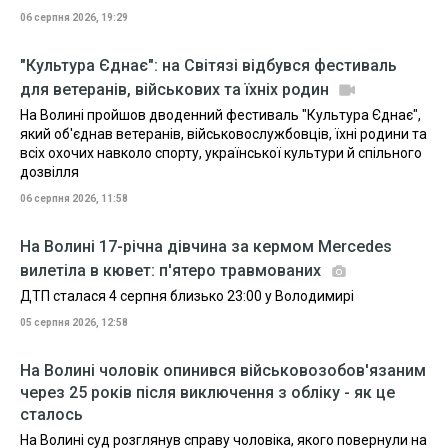
06 серпня 2026, 19:29
"Культура Єднає": на Світязі відбувся фестиваль
для ветеранів, військових та їхніх родин
На Волині пройшов дводенний фестиваль "Культура Єднає",
який об'єднав ветеранів, військовослужбовців, їхні родини та
всіх охочих навколо спорту, української культури й спільного
дозвілля
06 серпня 2026, 11:58
На Волині 17-річна дівчина за кермом Mercedes
вилетіла в кювет: п'ятеро травмованих
ДТП сталася 4 серпня близько 23:00 у Володимирі
05 серпня 2026, 12:58
На Волині чоловік опинився військовозобов'язаним
через 25 років після виключення з обліку - як це
сталось
На Волині суд розглянув справу чоловіка, якого повернули на