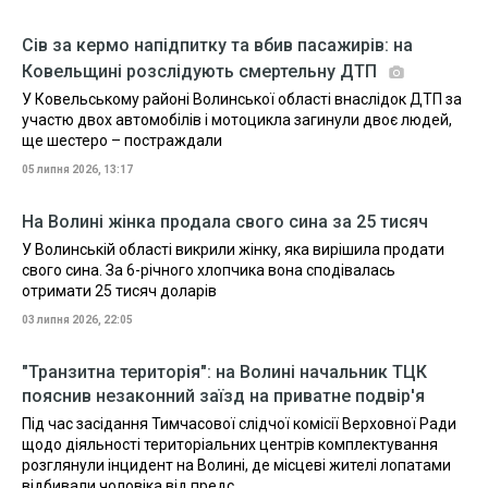
Сів за кермо напідпитку та вбив пасажирів: на
Ковельщині розслідують смертельну ДТП
У Ковельському районі Волинської області внаслідок ДТП за
участю двох автомобілів і мотоцикла загинули двоє людей,
ще шестеро – постраждали
05 липня 2026, 13:17
На Волині жінка продала свого сина за 25 тисяч
У Волинській області викрили жінку, яка вирішила продати
свого сина. За 6-річного хлопчика вона сподівалась
отримати 25 тисяч доларів
03 липня 2026, 22:05
"Транзитна територія": на Волині начальник ТЦК
пояснив незаконний заїзд на приватне подвір'я
Під час засідання Тимчасової слідчої комісії Верховної Ради
щодо діяльності територіальних центрів комплектування
розглянули інцидент на Волині, де місцеві жителі лопатами
відбивали чоловіка від предс...