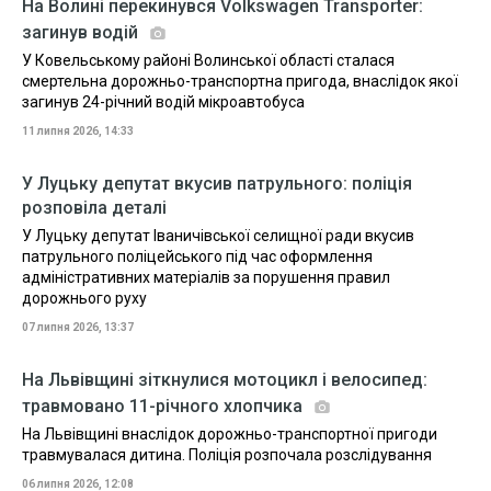
На Волині перекинувся Volkswagen Transporter:
загинув водій
У Ковельському районі Волинської області сталася
смертельна дорожньо-транспортна пригода, внаслідок якої
загинув 24-річний водій мікроавтобуса
11 липня 2026, 14:33
У Луцьку депутат вкусив патрульного: поліція
розповіла деталі
У Луцьку депутат Іваничівської селищної ради вкусив
патрульного поліцейського під час оформлення
адміністративних матеріалів за порушення правил
дорожнього руху
07 липня 2026, 13:37
На Львівщині зіткнулися мотоцикл і велосипед:
травмовано 11-річного хлопчика
На Львівщині внаслідок дорожньо-транспортної пригоди
травмувалася дитина. Поліція розпочала розслідування
06 липня 2026, 12:08