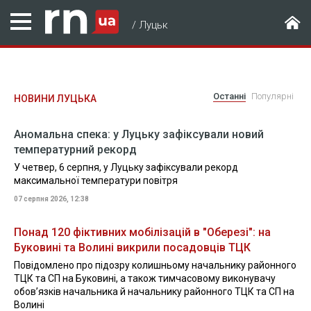
/
Луцьк
Останні
Популярні
НОВИНИ ЛУЦЬКА
Аномальна спека: у Луцьку зафіксували новий
температурний рекорд
У четвер, 6 серпня, у Луцьку зафіксували рекорд
максимальної температури повітря
07 серпня 2026, 12:38
Понад 120 фіктивних мобілізацій в "Оберезі": на
Буковині та Волині викрили посадовців ТЦК
Повідомлено про підозру колишньому начальнику районного
ТЦК та СП на Буковині, а також тимчасовому виконувачу
обов’язків начальника й начальнику районного ТЦК та СП на
Волині