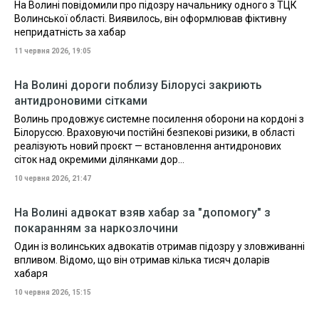
На Волині повідомили про підозру начальнику одного з ТЦК
Волинської області. Виявилось, він оформлював фіктивну
непридатність за хабар
11 червня 2026, 19:05
На Волині дороги поблизу Білорусі закриють
антидроновими сітками
Волинь продовжує системне посилення оборони на кордоні з
Білоруссю. Враховуючи постійні безпекові ризики, в області
реалізують новий проєкт — встановлення антидронових
сіток над окремими ділянками дор...
10 червня 2026, 21:47
На Волині адвокат взяв хабар за "допомогу" з
покаранням за наркозлочини
Один із волинських адвокатів отримав підозру у зловживанні
впливом. Відомо, що він отримав кілька тисяч доларів
хабаря
10 червня 2026, 15:15