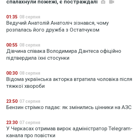
спалахнули пожежі, є постраждалі
01:35
08 серпня
Ведучий Анатолій Анатоліч зізнався, чому
розпалась його дружба з Остапчуком
00:55
08 серпня
Дівчина співака Володимира Дантеса офіційно
підтвердила їхні стосунки
00:30
08 серпня
Відома українська акторка втратила чоловіка після
тяжкої хвороби
23:50
07 серпня
Бензин стрімко падає: як змінились цінники на АЗС
23:30
07 серпня
У Черкасах отримав вирок адміністратор Telegram-
канала про повістки