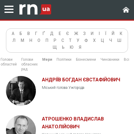
А
Б
В
Г
Ґ
Д
Е
Є
Ж
З
И
І
Ї
Й
К
Л
М
Н
О
П
Р
С
Т
У
Ф
Х
Ц
Ч
Ш
Щ
Ь
Ю
Я
Голови
Голови
Мери
Політики
Бізнесмени
Чиновники
Всі
областей
обласних
рад
АНДРІЇВ БОГДАН ЄВСТАФІЙОВИЧ
Міський голова Ужгорода
АТРОШЕНКО ВЛАДИСЛАВ
АНАТОЛІЙОВИЧ