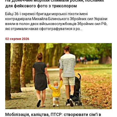
На Донеччині морпіхи спіймали росіян, посланих
для фейкового фото з триколором
Бійці 36-ї окремої бригади морської піхоти імені
контрадмірала Михайла Білинського Збройних сил України
взяли в полон двох військовослужбовців Збройних сил РФ,
які отримали наказ сфотографуватися з ро...
02 серпня 2026
Мобілізація, каліцтва, ПТСР: створювати сім'ї в