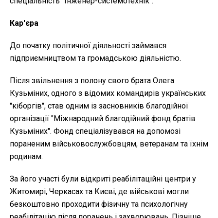
спеціальність "Інженер-системотехнік".
Кар'єра
До початку політичної діяльності займався
підприємництвом та громадською діяльністю.
Після звільнення з полону свого брата Олега
Кузьміних, одного з відомих командирів українських
"кіборгів", став одним із засновників благодійної
організації "Міжнародний благодійний фонд братів
Кузьміних". Фонд спеціалізувався на допомозі
пораненим військовослужбовцям, ветеранам та їхнім
родинам.
За його участі були відкриті реабілітаційні центри у
Житомирі, Черкасах та Києві, де військові могли
безкоштовно проходити фізичну та психологічну
реабілітацію після поранень і захворювань. Пізніше