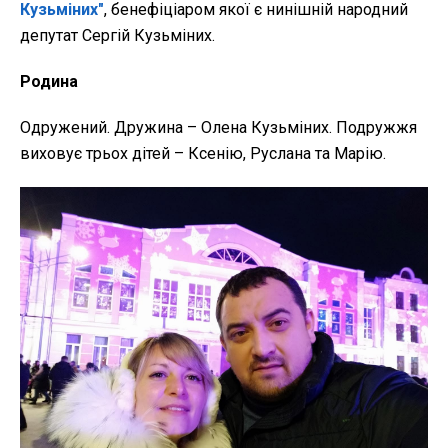
Кузьміних"
, бенефіціаром якої є нинішній народний
депутат Сергій Кузьміних.
Родина
Одружений. Дружина – Олена Кузьміних. Подружжя
виховує трьох дітей – Ксенію, Руслана та Марію.