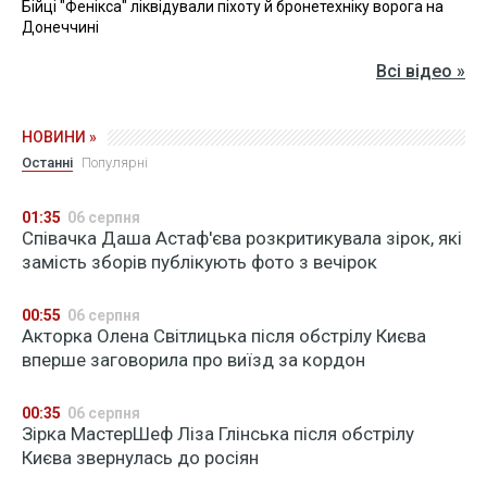
Бійці "Фенікса" ліквідували піхоту й бронетехніку ворога на
Донеччині
Всі відео »
НОВИНИ »
Останні
Популярні
01:35
06 серпня
Співачка Даша Астаф'єва розкритикувала зірок, які
замість зборів публікують фото з вечірок
00:55
06 серпня
Акторка Олена Світлицька після обстрілу Києва
вперше заговорила про виїзд за кордон
00:35
06 серпня
Зірка МастерШеф Ліза Глінська після обстрілу
Києва звернулась до росіян