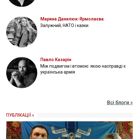
Марина Данилюк-Ярмолаєва
Залужний, НАТО і казки
Павло Казарін
Між подвигом і втомою: якою насправді є
українська армія
Всі блоги »
ПУБЛІКАЦІЇ »