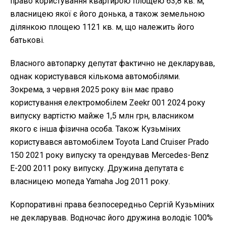
право користування квартирою площею 63,8 кв. м,
власницею якої є його донька, а також земельною
ділянкою площею 1121 кв. м, що належить його
батькові.
Власного автопарку депутат фактично не декларував,
однак користувався кількома автомобілями.
Зокрема, з червня 2025 року він має право
користування електромобілем Zeekr 001 2024 року
випуску вартістю майже 1,5 млн грн, власником
якого є інша фізична особа. Також Кузьміних
користувався автомобілем Toyota Land Cruiser Prado
150 2021 року випуску та орендував Mercedes-Benz
E-200 2011 року випуску. Дружина депутата є
власницею мопеда Yamaha Jog 2011 року.
Корпоративні права безпосередньо Сергій Кузьміних
не декларував. Водночас його дружина володіє 100%