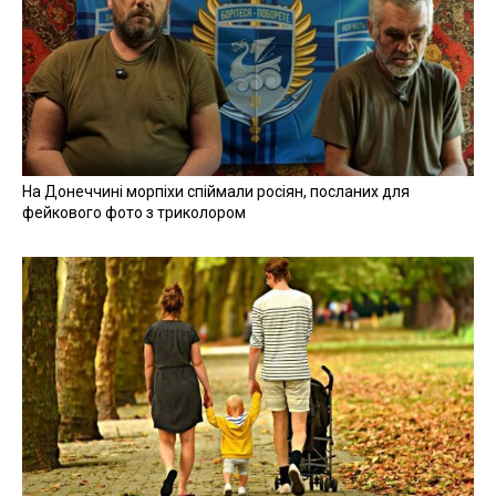
На Донеччині морпіхи спіймали росіян, посланих для
фейкового фото з триколором