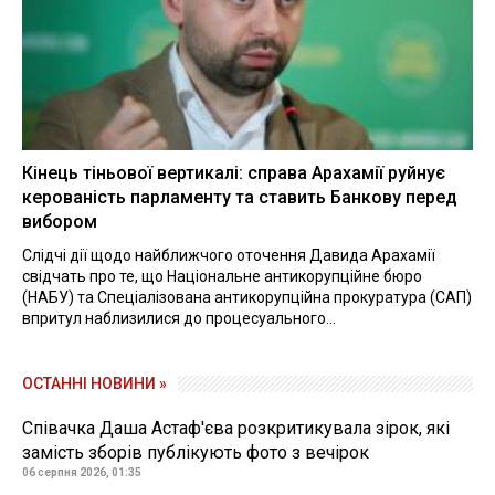
Кінець тіньової вертикалі: справа Арахамії руйнує
керованість парламенту та ставить Банкову перед
вибором
Слідчі дії щодо найближчого оточення Давида Арахамії
свідчать про те, що Національне антикорупційне бюро
(НАБУ) та Спеціалізована антикорупційна прокуратура (САП)
впритул наблизилися до процесуального...
ОСТАННІ НОВИНИ »
Співачка Даша Астаф'єва розкритикувала зірок, які
замість зборів публікують фото з вечірок
06 серпня 2026, 01:35