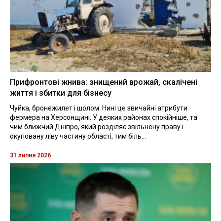
Прифронтові жнива: знищений врожай, скалічені
життя і збитки для бізнесу
Чуйка, бронежилет і шолом. Нині це звичайні атрибути
фермера на Херсонщині. У деяких районах спокійніше, та
чим ближчий Дніпро, який розділяє звільнену праву і
окуповану ліву частину області, тим біль...
31 липня 2026