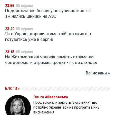
23:55
05 серпня
Подорожчання бензину не зупиняється: як
змінились цінники на АЗС
23:40
05 серпня
Як в Україні дорожчатиме хліб: до яких цін
готуватись уже в серпні
23:15
05 серпня
На Житомирщині чоловік замість отримання
соцдопомоги отримав кредит - як це сталось
Всі новини »
БЛОГИ »
Ольга Айвазовська
Професіонали замість "лояльних": що
потрібно Україні, аби не програти війну
виснаження