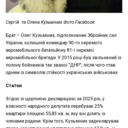
Сергій та Олена Кузьміних Фото:Facebook
Брат – Олег Кузьміних, підполковник Збройних сил
України, колишній командир 90-го окремого
аеромобільного батальйону 81-ї окремої
аеромобільної бригади. У 2015 році був звільнений із
полону бойовиків так званої "ДНР", після чого став
одним із символів стійкості українських військових.
Статки
Згідно зі щорічною декларацією за 2025 рік, у
власності народного депутата перебуває 25%
квартири площею 55,83 кв. м, яку він ділить із
членами родини. Крім того, Кузьміних задекларував