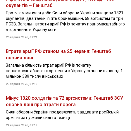
окупантів – Генштаб
Протягом минулої доби Сили оборони України знищили 1321
окупантів, два танки, пʼять бронемашин, 68 артсистем та три
РСЗВ. Загальні втрати армії РФ із початку повномасштабного
вторгнення в Україну сягн...
26 червня 2026, 07:21
Втрати армії РФ станом на 25 червня: Генштаб
оновив дані
Загальна кількість втрат армії РФ із початку
повномасштабного вторгнення в Україну становить понад 1
мільйон 389 тисяч військових
25 червня 2026, 07:19
Мінус 1320 солдатів та 72 артсистеми: Генштаб ЗСУ
оновив дані про втрати ворога
Сили оборони України продовжують завдавати російській
армії втрат у живій силі та техніці
24 червня 2026, 07:19