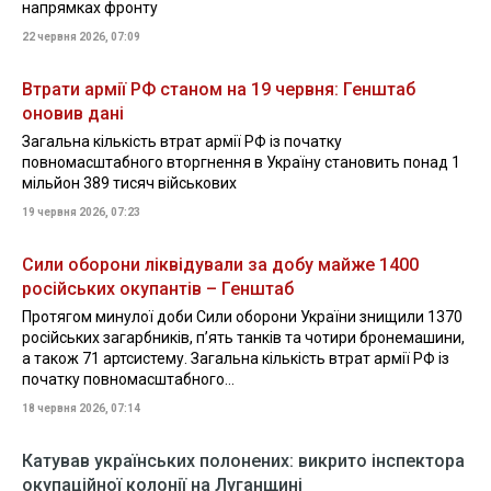
напрямках фронту
22 червня 2026, 07:09
Втрати армії РФ станом на 19 червня: Генштаб
оновив дані
Загальна кількість втрат армії РФ із початку
повномасштабного вторгнення в Україну становить понад 1
мільйон 389 тисяч військових
19 червня 2026, 07:23
Сили оборони ліквідували за добу майже 1400
російських окупантів – Генштаб
Протягом минулої доби Сили оборони України знищили 1370
російських загарбників, пʼять танків та чотири бронемашини,
а також 71 артсистему. Загальна кількість втрат армії РФ із
початку повномасштабного...
18 червня 2026, 07:14
Катував українських полонених: викрито інспектора
окупаційної колонії на Луганщині