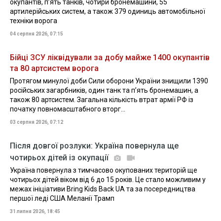
окупантів, пʼять танків, чотири бронемашини, 55
артилерійських систем, а також 379 одиниць автомобільної
техніки ворога
04 серпня 2026, 07:15
Бійці ЗСУ ліквідували за добу майже 1400 окупантів
та 80 артсистем ворога
Протягом минулої доби Сили оборони України знищили 1390
російських загарбників, один танк та пʼять бронемашин, а
також 80 артсистем. Загальна кількість втрат армії РФ із
початку повномасштабного вторг...
03 серпня 2026, 07:12
Після довгої розлуки: Україна повернула ще
чотирьох дітей із окупації
Україна повернула з тимчасово окупованих територій ще
чотирьох дітей віком від 6 до 15 років. Це стало можливим у
межах ініціативи Bring Kids Back UA та за посередництва
першої леді США Меланії Трамп
31 липня 2026, 18:45