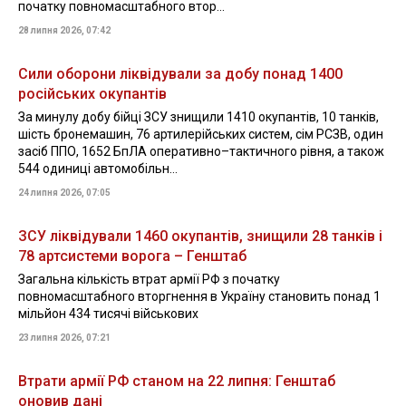
початку повномасштабного втор...
28 липня 2026, 07:42
Сили оборони ліквідували за добу понад 1400
російських окупантів
За минулу добу бійці ЗСУ знищили 1410 окупантів, 10 танків,
шість бронемашин, 76 артилерійських систем, сім РСЗВ, один
засіб ППО, 1652 БпЛА оперативно–тактичного рівня, а також
544 одиниці автомобільн...
24 липня 2026, 07:05
ЗСУ ліквідували 1460 окупантів, знищили 28 танків і
78 артсистеми ворога – Генштаб
Загальна кількість втрат армії РФ з початку
повномасштабного вторгнення в Україну становить понад 1
мільйон 434 тисячі військових
23 липня 2026, 07:21
Втрати армії РФ станом на 22 липня: Генштаб
оновив дані