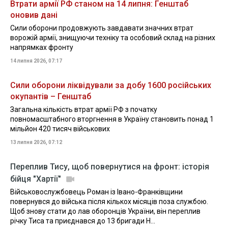
Втрати армії РФ станом на 14 липня: Генштаб
оновив дані
Сили оборони продовжують завдавати значних втрат
ворожій армії, знищуючи техніку та особовий склад на різних
напрямках фронту
14 липня 2026, 07:17
Сили оборони ліквідували за добу 1600 російських
окупантів – Генштаб
Загальна кількість втрат армії РФ з початку
повномасштабного вторгнення в Україну становить понад 1
мільйон 420 тисяч військових
13 липня 2026, 07:12
Переплив Тису, щоб повернутися на фронт: історія
бійця "Хартії"
Військовослужбовець Роман із Івано-Франківщини
повернувся до війська після кількох місяців поза службою.
Щоб знову стати до лав оборонців України, він переплив
річку Тиса та приєднався до 13 бригади Н...