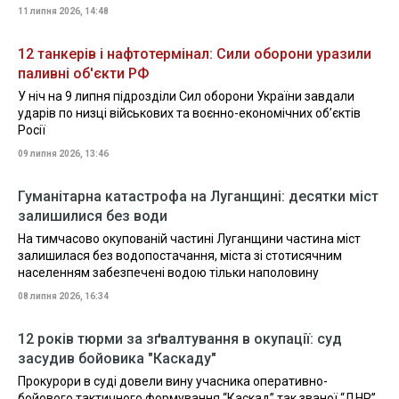
11 липня 2026, 14:48
12 танкерів і нафтотермінал: Сили оборони уразили
паливні об'єкти РФ
У ніч на 9 липня підрозділи Сил оборони України завдали
ударів по низці військових та воєнно-економічних об’єктів
Росії
09 липня 2026, 13:46
Гуманітарна катастрофа на Луганщині: десятки міст
залишилися без води
На тимчасово окупованій частині Луганщини частина міст
залишилася без водопостачання, міста зі стотисячним
населенням забезпечені водою тільки наполовину
08 липня 2026, 16:34
12 років тюрми за зґвалтування в окупації: суд
засудив бойовика "Каскаду"
Прокурори в суді довели вину учасника оперативно-
бойового тактичного формування “Каскад” так званої “ДНР”,