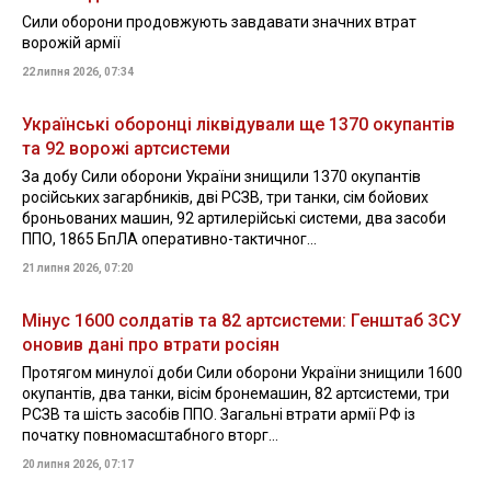
Сили оборони продовжують завдавати значних втрат
ворожій армії
22 липня 2026, 07:34
Українські оборонці ліквідували ще 1370 окупантів
та 92 ворожі артсистеми
За добу Сили оборони України знищили 1370 окупантів
російських загарбників, дві РСЗВ, три танки, сім бойових
броньованих машин, 92 артилерійські системи, два засоби
ППО, 1865 БпЛА оперативно-тактичног...
21 липня 2026, 07:20
Мінус 1600 солдатів та 82 артсистеми: Генштаб ЗСУ
оновив дані про втрати росіян
Протягом минулої доби Сили оборони України знищили 1600
окупантів, два танки, вісім бронемашин, 82 артсистеми, три
РСЗВ та шість засобів ППО. Загальні втрати армії РФ із
початку повномасштабного вторг...
20 липня 2026, 07:17