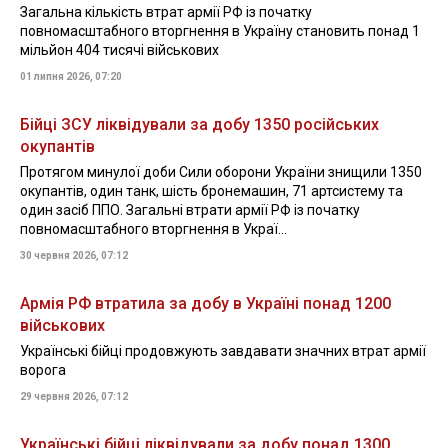
Загальна кількість втрат армії РФ із початку
повномасштабного вторгнення в Україну становить понад 1
мільйон 404 тисячі військових
01 липня 2026, 07:20
Бійці ЗСУ ліквідували за добу 1350 російських
окупантів
Протягом минулої доби Сили оборони України знищили 1350
окупантів, один танк, шість бронемашин, 71 артсистему та
один засіб ППО. Загальні втрати армії РФ із початку
повномасштабного вторгнення в Украї...
30 червня 2026, 07:12
Армія РФ втратила за добу в Україні понад 1200
військових
Українські бійці продовжують завдавати значних втрат армії
ворога
29 червня 2026, 07:12
Українські бійці ліквідували за добу понад 1300