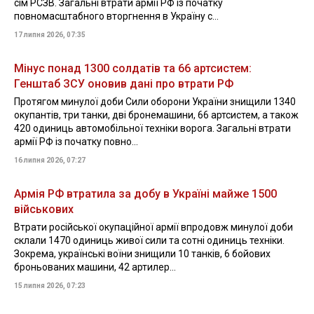
сім РСЗВ. Загальні втрати армії РФ із початку
повномасштабного вторгнення в Україну с...
17 липня 2026, 07:35
Мінус понад 1300 солдатів та 66 артсистем:
Генштаб ЗСУ оновив дані про втрати РФ
Протягом минулої доби Сили оборони України знищили 1340
окупантів, три танки, дві бронемашини, 66 артсистем, а також
420 одиниць автомобільної техніки ворога. Загальні втрати
армії РФ із початку повно...
16 липня 2026, 07:27
Армія РФ втратила за добу в Україні майже 1500
військових
Втрати російської окупаційної армії впродовж минулої доби
склали 1470 одиниць живої сили та сотні одиниць техніки.
Зокрема, українські воїни знищили 10 танків, 6 бойових
броньованих машини, 42 артилер...
15 липня 2026, 07:23