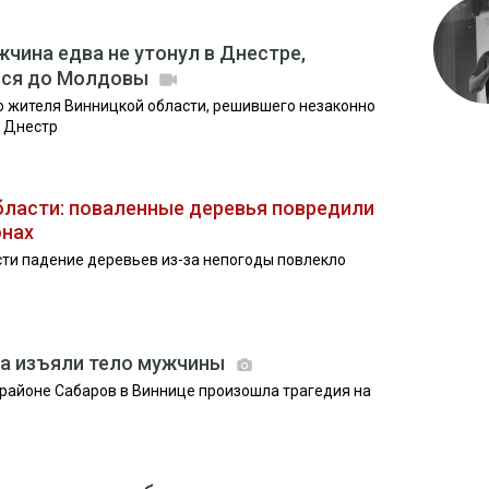
чина едва не утонул в Днестре,
ься до Молдовы
о жителя Винницкой области, решившего незаконно
у Днестр
бласти: поваленные деревья повредили
онах
сти падение деревьев из-за непогоды повлекло
га изъяли тело мужчины
рорайоне Сабаров в Виннице произошла трагедия на