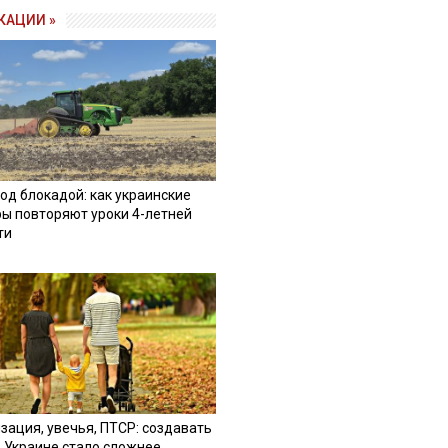
КАЦИИ »
од блокадой: как украинские
ы повторяют уроки 4-летней
ти
зация, увечья, ПТСР: создавать
в Украине стало сложнее