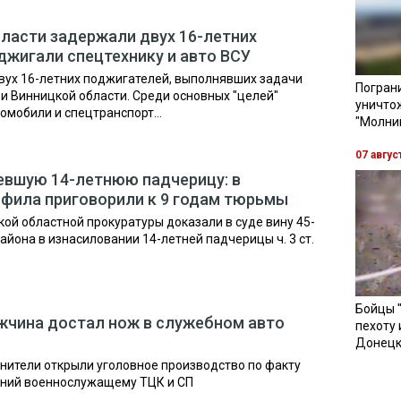
бласти задержали двух 16-летних
джигали спецтехнику и авто ВСУ
вух 16-летних поджигателей, выполнявших задачи
Пограни
 и Винницкой области. Среди основных "целей"
уничто
мобили и спецтранспорт...
"Молни
07 авгус
евшую 14-летнюю падчерицу: в
фила приговорили к 9 годам тюрьмы
й областной прокуратуры доказали в суде вину 45-
йона в изнасиловании 14-летней падчерицы ч. 3 ст.
Бойцы 
жчина достал нож в служебном авто
пехоту 
Донецк
нители открыли уголовное производство по факту
ний военнослужащему ТЦК и СП