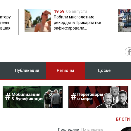
19:59
06 августа
ектору
Побили многолетние
дены
рекорды: в Прикарпатье
авшая
зафиксировали
аномальную жару до 37
градусов
Публикации
Регионы
Досье
БЛОГИ 
Последние
Популярные