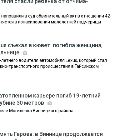
ителя спасли ребенка от отчима-
 направили в суд обвинительный акт в отношении 42-
иняется в изнасиловании малолетней падчерицы
us съехал в кювет: погибла женщина,
ольнице
летнего водителя автомобиля Lexus, который стал
жно-транспортного происшествия в Гайсинском
затопленном карьере погиб 19-летний
лубине 30 метров
селе Могилевка Винницкого района
амять Героев: в Виннице продолжается