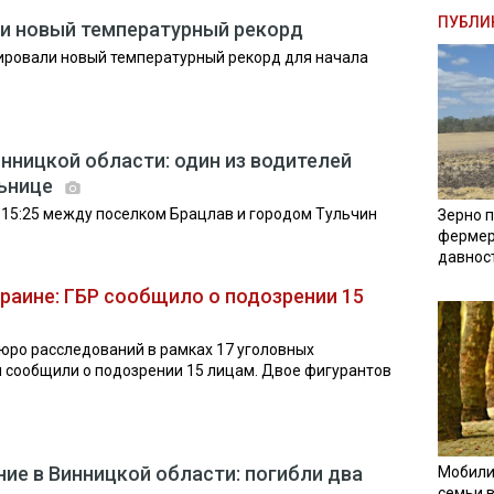
ПУБЛИ
ли новый температурный рекорд
ировали новый температурный рекорд для начала
нницкой области: один из водителей
льнице
 15:25 между поселком Брацлав и городом Тульчин
Зерно п
фермер
давнос
краине: ГБР сообщило о подозрении 15
юро расследований в рамках 17 уголовных
и сообщили о подозрении 15 лицам. Двое фигурантов
ие в Винницкой области: погибли два
Мобили
семьи 