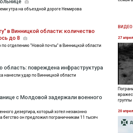
 больнице
еми утра на объездной дороге Немирова
ВИДЕО 
ту" в Винницкой области: количество
ось до 8
27 апре
р по отделению "Новой почты" в Винницкой области
ю область: повреждена инфраструктура
ка нанесли удар по Винницкой области
Погран
вражес
границе с Молдовой задержали военного
группы
20 апре
нного дезертира, который хотел незаконно
За бегство он предложил пограничникам 11 тысяч