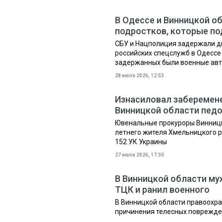
В Одессе и Винницкой о
подростков, которые по
СБУ и Нацполиция задержали д
российских спецслужб в Одессе
задержанных были военные авто
28 июля 2026, 12:53
Изнасиловал заберемен
Винницкой области педо
Ювенальные прокуроры Винницко
летнего жителя Хмельницкого ра
152 УК Украины
27 июля 2026, 17:30
В Винницкой области му
ТЦК и ранил военного
В Винницкой области правоохра
причинения телесных поврежде