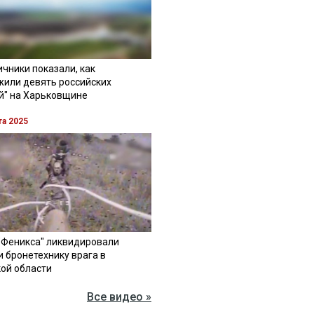
чники показали, как
жили девять российских
й" на Харьковщине
та 2025
"Феникса" ликвидировали
и бронетехнику врага в
ой области
Все видео »