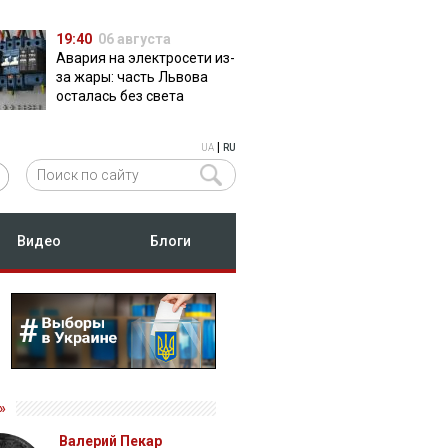
19:40
06 августа
Авария на электросети из-
за жары: часть Львова
осталась без света
|
UA
RU
Видео
Блоги
»
Валерий Пекар