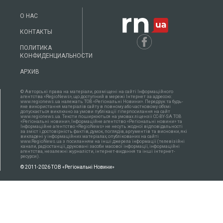
О НАС
КОНТАКТЫ
ПОЛИТИКА
КОНФИДЕНЦИАЛЬНОСТИ
АРХИВ
© Авторські права на матеріали, розміщені на сайті Інформаційного
агентства «RegioNews», що доступний в мережі Інтернет за адресою:
www.regionews.ua належать ТОВ «Регіональні Новини». Передрук та будь-
яке використання матеріалів сайту в повному або частковому об'ємі
допускається виключно за умови публікації гіперпосилання на сайт
www.regionews.ua. Тексти поширюються нa умовах ліцензії CC-BY-SA ТОВ
«Регіональні новини», Інформаційне агентство «Регіональні новини» та
Інформаційне агентство «RegioNews» не несуть жодної відповідальності
за зміст і достовірність фактів, думок, поглядів, аргументів та висновки, які
викладені у інформаційних матеріалах, опублікованих на сайті
www.RegioNews.ua з посиланням на інші джерела інформації (телевізійні
канали, радіостанції, друковані засоби масової інформації, інформаційні
агентства, незалежні журналісти, інтернет-видання та інші інтернет-
ресурси).
© 2011-2026 ТОВ «Регіональні Новини»