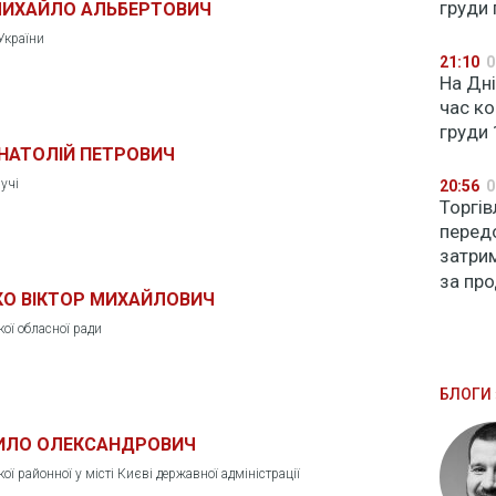
груди 
ИХАЙЛО АЛЬБЕРТОВИЧ
України
21:10
0
На Дні
час к
груди 
НАТОЛІЙ ПЕТРОВИЧ
учі
20:56
0
Торгів
передо
затри
за пр
О ВІКТОР МИХАЙЛОВИЧ
ої обласної ради
БЛОГИ 
ИЛО ОЛЕКСАНДРОВИЧ
ї районної у місті Києві державної адміністрації