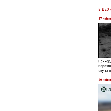
ВІДЕО 
27 квітн
Прикор
ворожої
окупант
20 квітн