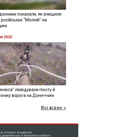
донники показали, як знищили
 російських "Молній" на
щині
ня 2025
Фенікса" ліквідували піхоту й
хніку ворога на Донеччині
Всі відео »
жі Інтернет за адресою:
і, дозволяється із вказівкою прямого