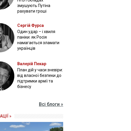
НПЗ і складах
змушують Путіна
рахувати гроші
Сергій Фурса
Один удар – і хвиля
паніки: як Росія
намагається зламати
українців
Валерій Пекар
План дій у часи зневіри:
від власної безпеки до
підтримки армії та
бізнесу
Всі блоги »
АЦІЇ »