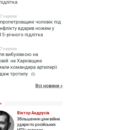
підлітка
7 серпня
пропетровщині чоловік під
онфлікту вдарив ножем у
15-річного підлітка
7 серпня
ля вибухівкою на
вій: на Харківщині
мали командира артилерії
одаж тротилу
Всі новини »
»
Віктор Андрусів
Збільшення ціни війни:
удари по російських