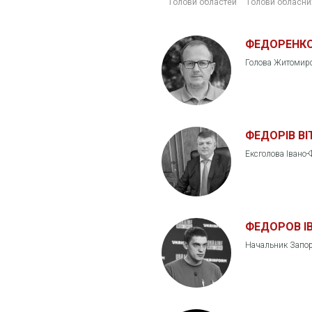
Голови областей
Голови обласни
ФЕДОРЕНКО
Голова Житомирс
ФЕДОРІВ ВІ
Ексголова Івано-
ФЕДОРОВ І
Начальник Запорі