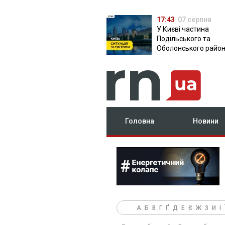
17:43
07 серпня
У Києві частина
Подільського та
Оболонського район
залишилася без світ
чому причина
Головна
Новини
А
Б
В
Г
Ґ
Д
Е
Є
Ж
З
И
І