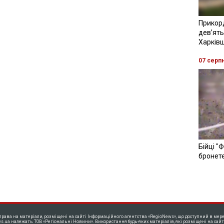
Прикор
девʼять
Харків
07 серп
Бійці "
бронете
права на матеріали, розміщені на сайті Інформаційного агентства «RegioNews», що доступний в мере
s.ua належать ТОВ «Регіональні Новини». Використання будь-яких матеріалів, які розміщені на сайт