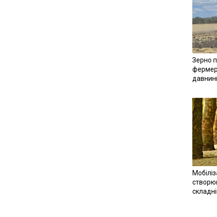
Зерно п
фермер
давнин
Мобіліз
створюв
складн