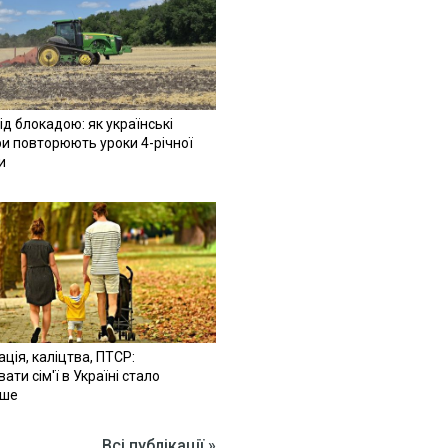
ід блокадою: як українські
и повторюють уроки 4-річної
и
ація, каліцтва, ПТСР:
ати сім'ї в Україні стало
іше
Всі публікації »