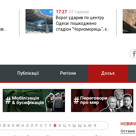
17:27
07 серпня
Ворог ударив по центру
Одеси: пошкоджено
ів
стадіон "Чорноморець", є
ла: в
постраждала
Публікації
Регіони
Досьє
НОВИН
Ї
Й
К
Л
М
Н
О
П
Р
С
Т
У
Ф
Х
Ц
Ч
Ш
Щ
Ь
Ю
Я
Останні