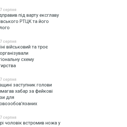
7 серпня
дправив під варту ексглаву
івського РТЦК та його
глого
7 серпня
їні військовий та троє
 організували
гіональну схему
тирства
7 серпня
вщині заступник голови
имагав хабар за фейкові
зи для
ковозобов'язаних
7 серпня
рі чоловік встромив ножа у