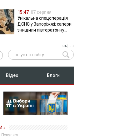
15:47
07 серпня
Унікальна спецоперація
ДСНС у Запоріжжі: сапери
знищили півторатонну
російську авіабомбу
ФАБ-500
|
UA
RU
Відео
Блоги
И »
Популярні