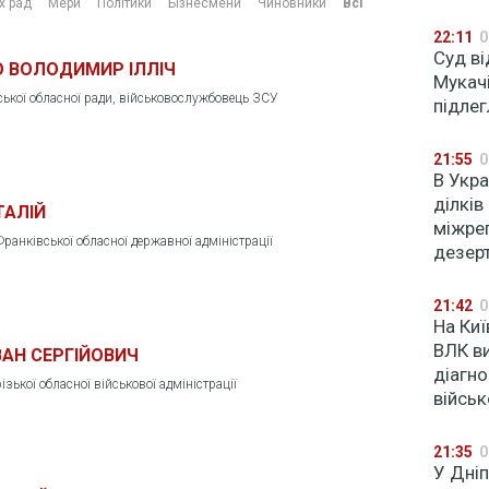
х рад
Мери
Політики
Бізнесмени
Чиновники
Всі
22:11
0
Суд ві
 ВОЛОДИМИР ІЛЛІЧ
Мукач
ької обласної ради, військовослужбовець ЗСУ
підле
21:55
0
В Укра
ділків
ТАЛІЙ
міжре
Франківської обласної державної адміністрації
дезер
21:42
0
На Киї
ВЛК в
ВАН СЕРГІЙОВИЧ
діагно
зької обласної військової адміністрації
війсь
21:35
0
У Дніп