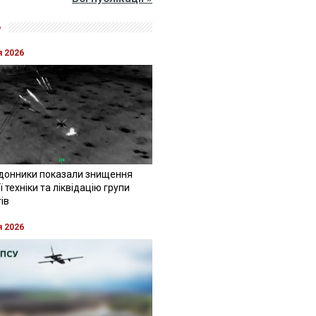
»
я 2026
донники показали знищення
 техніки та ліквідацію групи
ів
я 2026