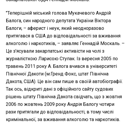
"Теперішній міський голова Мукачевого Андрій
Балога, син народного депутата України Віктора
Балоги, – аферист і неук, який неодноразово
притягався в США до відповідальності за вживання
алкоголю і наркотиків, – заявляє Геннадій Москаль. –
Це з’ясували закарпатські активісти на чолі з
журналісткою Ларисою Ступак. Із вересня 2005 по
травень 2011 року А. Балога вчився в університеті
Північної Дакоти (м.Гренд Фокс, штат Північна
Дакота, США). Це він сам пише в своїй автобіографії.
Так ось, відкриті дані з офіційного сайту судових
рішень штату Північна Дакота свідчать, що з жовтня
2006 по жовтень 2009 року Андрія Балогу чотири
рази притягали до відповідальності, в тому числі
кримінальної, за вживання алкоголю та наркотиків.