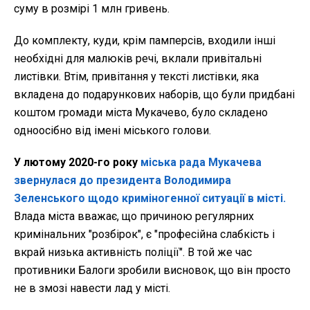
суму в розмірі 1 млн гривень.
До комплекту, куди, крім памперсів, входили інші
необхідні для малюків речі, вклали привітальні
листівки. Втім, привітання у тексті листівки, яка
вкладена до подарункових наборів, що були придбані
коштом громади міста Мукачево, було складено
одноосібно від імені міського голови.
У лютому 2020-го року
м
іська рада Мукачева
звернулася до президента Володимира
Зеленського щодо криміногенної ситуації в місті
.
Влада міста вважає, що причиною регулярних
кримінальних "розбірок", є "професійна слабкість і
вкрай низька активність поліції". В той же час
противники Балоги зробили висновок, що він просто
не в змозі навести лад у місті.