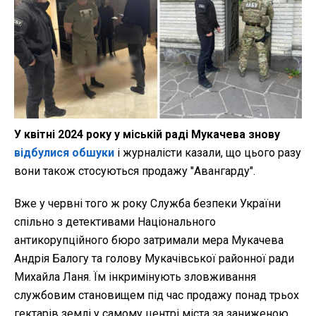
У квітні 2024 року у міській раді Мукачева знову
відбулися обшуки
і журналісти казали, що цього разу
вони також стосуються продажу "Авангарду".
Вже у червні того ж року Служба безпеки України
спільно з детективами Національного
антикорупційного бюро затримали мера Мукачева
Андрія Балогу та голову Мукачівської районної ради
Михайла Ланя. Їм інкримінують зловживання
службовим становищем під час продажу понад трьох
гектарів землі у самому центрі міста за заниженою