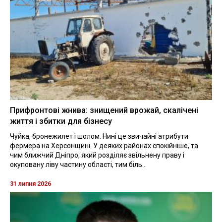
Прифронтові жнива: знищений врожай, скалічені
життя і збитки для бізнесу
Чуйка, бронежилет і шолом. Нині це звичайні атрибути
фермера на Херсонщині. У деяких районах спокійніше, та
чим ближчий Дніпро, який розділяє звільнену праву і
окуповану ліву частину області, тим біль...
31 липня 2026