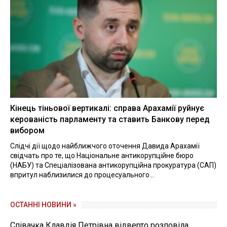
Кінець тіньової вертикалі: справа Арахамії руйнує
керованість парламенту та ставить Банкову перед
вибором
Слідчі дії щодо найближчого оточення Давида Арахамії
свідчать про те, що Національне антикорупційне бюро
(НАБУ) та Спеціалізована антикорупційна прокуратура (САП)
впритул наблизилися до процесуального...
ОСТАННІ НОВИНИ »
Співачка Клавдія Петрівна відверто розповіла,