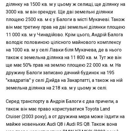
ділянку на 1500 кв. м у цьому ж селищі, ще ділянку на
3000 кв. м він орендує. Ще дві земельні ділянки
площею 2500 кв. м є у Балоги в місті Мукачеві. Також
він має третину прав на дві земельні ділянки площею
11 000 кв. м у Чинадійово. Крім цього, Андрій Балога
володіє половиною цілісного майнового комплексу
на 1000 кв. м у селі Лавки біля Мукачева, де в нього
також є земельна ділянка на 11 800 кв. м. Тут же він
ще має 50% прав на землю площею 22 000 кв. м. На
дружину Балоги записано дачний будинок на 195
"квадратів" у селі Дийда на Закарпатті, а також на ній
земельна ділянка на 218 кв. м у цьому ж селі.
Серед транспорту в Андрія Балоги є два причепи, а
також він має право користуватися Toyota Land
Cruiser (2003 року), а от дружина мера може їздити на
майже новеньких Audi Q8 і Audi RS Q8. Також вона