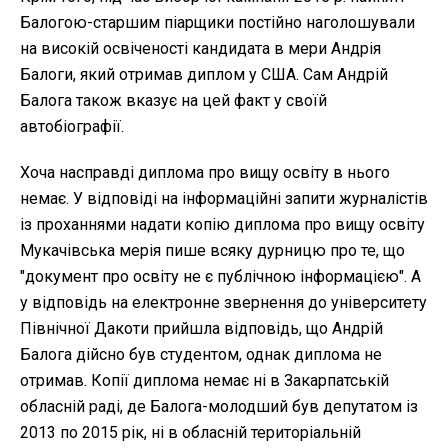
Балогою-старшим піарщики постійно наголошували
на високій освіченості кандидата в мери Андрія
Балоги, який отримав диплом у США. Сам Андрій
Балога також вказує на цей факт у своїй
автобіографії.
Хоча насправді диплома про вищу освіту в нього
немає. У відповіді на інформаційні запити журналістів
із проханнями надати копію диплома про вищу освіту
Мукачівська мерія пише всяку дурницю про те, що
"документ про освіту не є публічною інформацією". А
у відповідь на електронне звернення до університету
Північної Дакоти прийшла відповідь, що Андрій
Балога дійсно був студентом, однак диплома не
отримав. Копії диплома немає ні в Закарпатській
обласній раді, де Балога-молодший був депутатом із
2013 по 2015 рік, ні в обласній територіальній