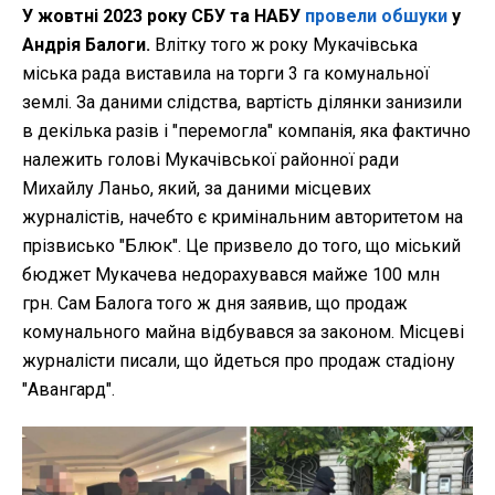
У жовтні 2023 року СБУ та НАБУ
провели обшуки
у
Андрія Балоги.
Влітку того ж року Мукачівська
міська рада виставила на торги 3 га комунальної
землі. За даними слідства, вартість ділянки занизили
в декілька разів і "перемогла" компанія, яка фактично
належить голові Мукачівської районної ради
Михайлу Ланьо, який, за даними місцевих
журналістів, начебто є кримінальним авторитетом на
прізвисько "Блюк". Це призвело до того, що міський
бюджет Мукачева недорахувався майже 100 млн
грн. Сам Балога того ж дня заявив, що продаж
комунального майна відбувався за законом. Місцеві
журналісти писали, що йдеться про продаж стадіону
"Авангард".