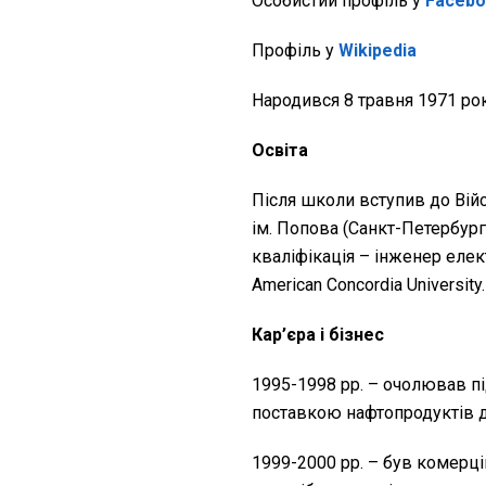
Особистий профіль у
Faceb
Профіль у
Wikipedia
Народився 8 травня 1971 року
Освіта
Після школи вступив до Вій
ім. Попова (Санкт-Петербург,
кваліфікація – інженер елект
American Concordia University.
Кар’єра і бізнес
1995-1998 рр. – очолював п
поставкою нафтопродуктів д
1999-2000 рр. – був комерці