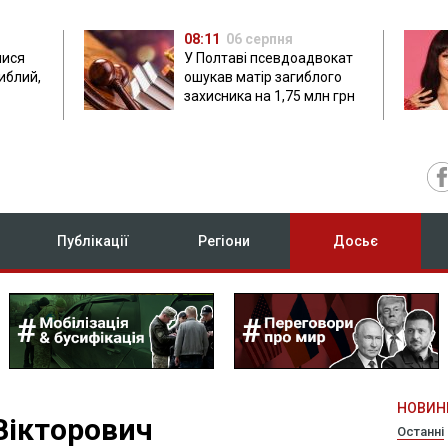
08:11
06 серпня
лися
У Полтаві псевдоадвокат
гиблий,
ошукав матір загиблого
захисника на 1,75 млн грн
Публікації
Регіони
Досьє
НОВИН
Вікторович
Останні