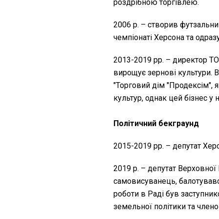
роздрібною торгівлею.
2006 р. – створив футзальни
чемпіонаті Херсона та одраз
2013-2019 рр. – директор ТО
вирощує зернові культури. 
"Торговий дім "Продексім",
культур, однак цей бізнес у 
Політичний бекграунд
2015-2019 рр. – депутат Хе
2019 р. – депутат Верховної
самовисуванець, балотувався
роботи в Раді був заступник
земельної політики та членом