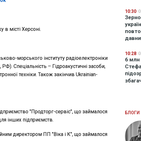
ook
10:30
0
Зерно
украї
 в місті Херсоні.
повто
давн
10:28
0
ськово-морського інституту радіоелектроніки
6 млн
Стефа
 РФ). Спеціальність – Гідроакустичні засоби,
підоз
ронної техніки. Також закінчив Ukrainian-
збага
ідприємство "Продторг-сервіс", що займалося
БЛОГИ 
ля інших підприємств.
йним директором ПП "Віка і К", що займалося