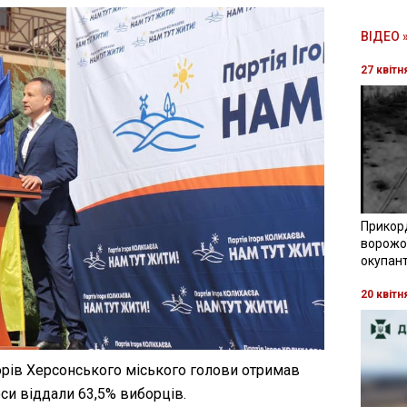
ВІДЕО 
27 квітн
Прикор
ворожої
окупант
20 квітн
борів Херсонського міського голови отримав
оси віддали 63,5% виборців.