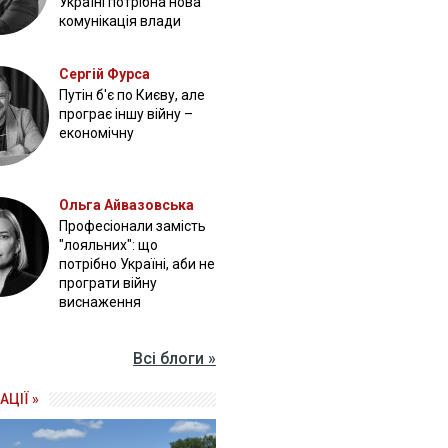
Україні потрібна нова
комунікація влади
Сергій Фурса
Путін б'є по Києву, але
програє іншу війну –
економічну
Ольга Айвазовська
Професіонали замість
"лояльних": що
потрібно Україні, аби не
програти війну
виснаження
Всі блоги »
АЦІЇ »