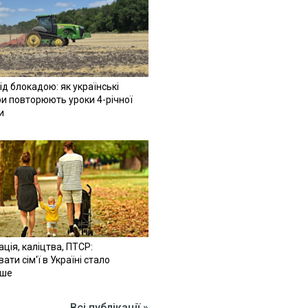
ід блокадою: як українські
и повторюють уроки 4-річної
и
ація, каліцтва, ПТСР:
ати сім'ї в Україні стало
іше
Всі публікації »