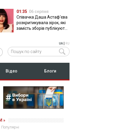
01:35
06 серпня
Співачка Даша Астаф'єва
розкритикувала зірок, які
замість зборів публікують
фото з вечірок
|
UA
RU
Відео
Блоги
И »
Популярні