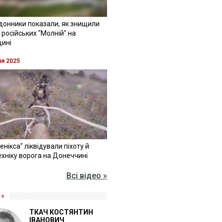
донники показали, як знищили
 російських "Молній" на
щині
ня 2025
Фенікса" ліквідували піхоту й
хніку ворога на Донеччині
Всі відео »
 »
ТКАЧ КОСТЯНТИН
ІВАНОВИЧ