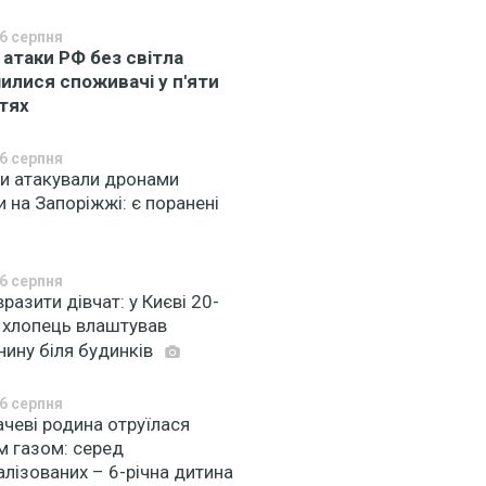
6 серпня
 атаки РФ без світла
илися споживачі у п'яти
тях
6 серпня
ни атакували дронами
и на Запоріжжі: є поранені
6 серпня
вразити дівчат: у Києві 20-
й хлопець влаштував
нину біля будинків
6 серпня
чеві родина отруїлася
м газом: серед
алізованих – 6-річна дитина