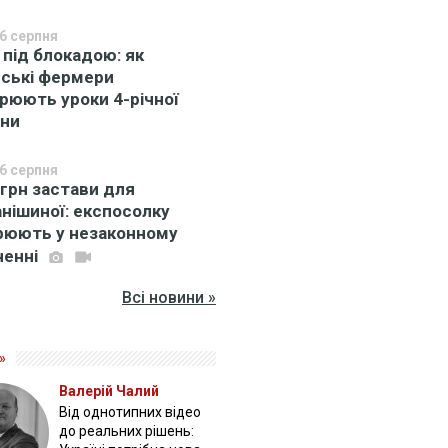
6 серпня
 під блокадою: як
нські фермери
рюють уроки 4-річної
ини
6 серпня
 грн застави для
нішиної: експосолку
рюють у незаконному
ченні
Всі новини »
»
Валерій Чалий
Від однотипних відео
до реальних рішень: