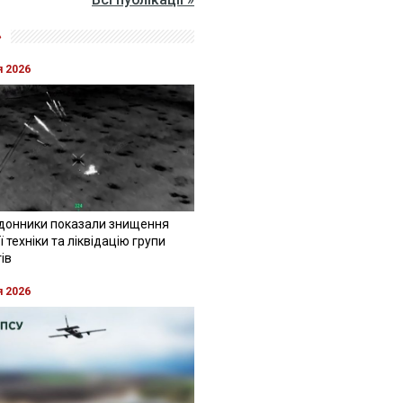
»
я 2026
донники показали знищення
 техніки та ліквідацію групи
ів
я 2026