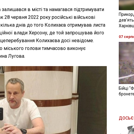
а залишався в місті та намагався підтримувати
Прикор
ак 28 червня 2022 року російські військові
девʼять
 кілька днів до того Колихаєв отримував листа
Харків
ційної влади Херсону, де той запрошував його
07 серп
сцеперебування Колихаєва досі невідоме.
 міського голови тимчасово виконує
ина Лугова.
Бійці "
бронете
ДОСЬЄ