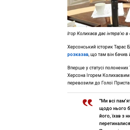
Ігор Колихаєв дає інтерв'ю в
Херсонський історик Тарас Б
розказав
, що там він бачив 
Вперше у статусі полонених
Херсона Ігорем Колихаєвим 
перевозили до Голої Пристан
"Ми всі пам’я
щодо нього бу
його, їхав з 
перетиналися 