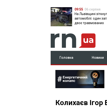
09:55
06 серпня
На Львівщині зіткну
автомобілі: один за
двоє травмованих
Головна
Новини
Колихаєв Ігор 