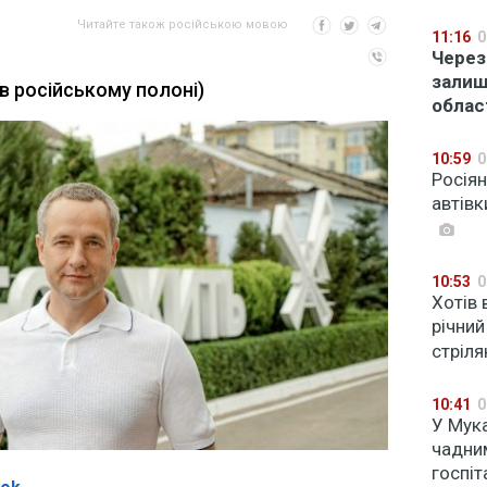
Читайте також російською мовою
11:16
0
Через
залиш
в російському полоні)
облас
10:59
0
Росія
автівк
10:53
0
Хотів 
річни
стріля
10:41
0
У Мука
чадни
госпіт