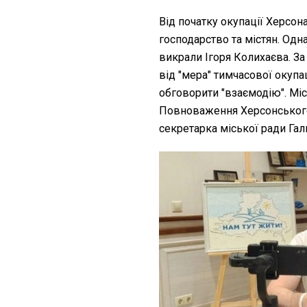
Від початку окупації Херсон
господарство та містян. Одн
викрали Ігоря Колихаєва. За
від "мера" тимчасової окупа
обговорити "взаємодію". Мі
Повноваження Херсонського
секретарка міської ради Гал