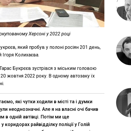
 окупованому Херсоні у 2022 році
укрєєв, який пробув у полоні росіян 201 день,
й Ігоря Колихаєва.
 Тарас Букрєєв зустрівся з міським головою
20 жовтня 2022 року. В одному автозаку їх
і.
таємо, які чутки ходили в місті та і думки
ли неоднозначні. Але я на власні очі бачив
ним в одній автівці. Потім ми ще
у коридорах райвідділку поліції у Голій