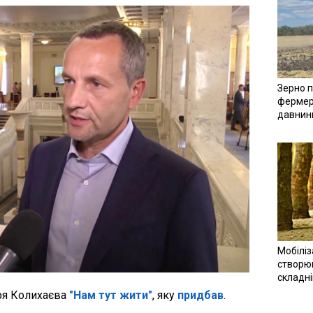
Зерно п
фермер
давнин
Мобіліз
створюв
складн
оря Колихаєва
"Нам тут жити"
, яку
придбав
.