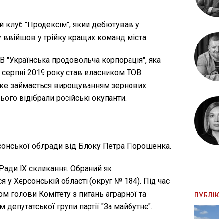
й клуб "Продексім", який дебютував у
у ввійшов у трійку кращих команд міста.
В "Українська продовольча корпорація", яка
В серпні 2019 року став власником ТОВ
 яке займається вирощуванням зернових
нього відібрали російські окупанти.
рсонської облради від Блоку Петра Порошенка.
 Ради IX скликання. Обраний як
 у Херсонській області (округ № 184). Під час
ом голови Комітету з питань аграрної та
ПУБЛІК
 депутатської групи партії "За майбутнє".