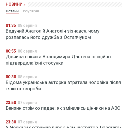
НОВИНИ »
Останні
Популярні
01:35
08 серпня
Ведучий Анатолій Анатоліч зізнався, чому
розпалась його дружба з Остапчуком
00:55
08 серпня
Дівчина співака Володимира Дантеса офіційно
підтвердила їхні стосунки
00:30
08 серпня
Відома українська акторка втратила чоловіка після
тяжкої хвороби
23:50
07 серпня
Бензин стрімко падає: як змінились цінники на АЗС
23:30
07 серпня
У Черкасах отримав вирок адміністратор Telegram-