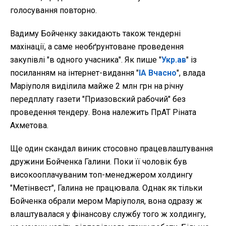
голосування повторно.
Вадиму Бойченку закидають також тендерні
махінації, а саме необґрунтоване проведення
закупівлі "в одного учасника". Як пише "
Укр.ав
" із
посиланням на інтернет-видання "
ІА Вчасно
", влада
Маріуполя виділила майже 2 млн грн на річну
передплату газети "Приазовский рабочий" без
проведення тендеру. Вона належить ПрАТ Ріната
Ахметова.
Ще один скандал виник стосовно працевлаштування
дружини Бойченка Галини. Поки її чоловік був
високооплачуваним топ-менеджером холдингу
"Метінвест", Галина не працювала. Однак як тільки
Бойченка обрали мером Маріуполя, вона одразу ж
влаштувалася у фінансову службу того ж холдингу,