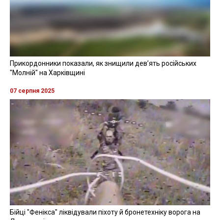
Прикордонники показали, як знищили девʼять російських
"Молній" на Харківщині
07 серпня 2025
Бійці "Фенікса" ліквідували піхоту й бронетехніку ворога на