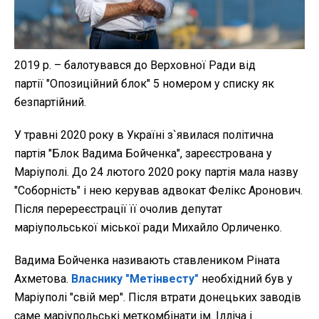
2019 р. – балотувався до Верховної Ради від
партії "Опозиційний блок" 5 номером у списку як
безпартійний.
У травні 2020 року в Україні з`явилася політична
партія "Блок Вадима Бойченка", зареєстрована у
Маріуполі. До 24 лютого 2020 року партія мала назву
"Соборність" і нею керував адвокат Фелікс Аронович.
Після перереєстрації її очолив депутат
маріупольської міської ради Михайло Орличенко.
Вадима Бойченка називають ставлеником Ріната
Ахметова.
Власнику "Метінвесту"
необхідний був у
Маріуполі "свій мер". Після втрати донецьких заводів
саме маріупольські меткомбінати ім. Ілліча і