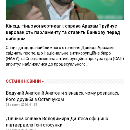
Кінець тіньової вертикалі: справа Арахамії руйнує
керованість парламенту та ставить Банкову перед
вибором
Слідчі дії щодо найближчого оточення Давида Арахамії
свідчать про те, що Національне антикорупційне бюро
(НАБУ) та Спеціалізована антикорупційна прокуратура (САП)
впритул наблизилися до процесуального...
ОСТАННІ НОВИНИ »
Ведучий Анатолій Анатоліч зізнався, чому розпалась
його дружба з Остапчуком
08 серпня 2026, 01:35
Дівчина співака Володимира Дантеса офіційно
підтвердила їхні стосунки