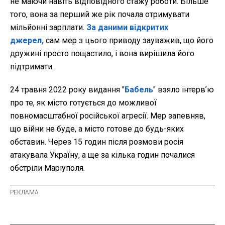
не маючи навіть відповідного стажу роботи. Більше
того, вона за перший же рік почала отримувати
мільйонні зарплати.
За даними відкритих
джерел,
сам мер з цього приводу зауважив, що його
дружині просто пощастило, і вона вирішила його
підтримати.
24 травня 2022 року видання
"
Бабель
" взяло інтервʼю
про те, як місто готується до можливої
повномасштабної російської агресії. Мер запевняв,
що війни не буде, а місто готове до будь-яких
обставин. Через 15 годин після розмови росія
атакувала Україну, а ще за кілька годин почалися
обстріли Маріуполя.