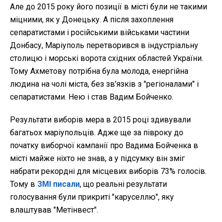
Але до 2015 року його позиції в місті були не такими
міцними, як у Донецьку. А після захоплення
сепаратистами і російськими військами частини
Донбасу, Маріуполь перетворився в індустріальну
столицю і морські ворота східних областей України.
Тому Ахметову потрібна була молода, енергійна
людина на чолі міста, без зв’язків з "регіоналами" і
сепаратистами. Нею і став Вадим Бойченко.
Результати виборів мера в 2015 році здивували
багатьох маріупольців. Адже ще за півроку до
початку виборчої кампанії про Вадима Бойченка в
місті майже ніхто не знав, а у підсумку він зміг
набрати рекордні для місцевих виборів 73% голосів.
Тому в
ЗМІ писали
, що реальні результати
голосування були прикриті "каруселлю", яку
влаштував "Метінвест".