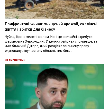
Прифронтові жнива: знищений врожай, скалічені
життя і збитки для бізнесу
Чуйка, бронежилет і шолом. Нині це звичайні атрибути
фермера на Херсонщині. У деяких районах спокійніше, та
чим ближчий Дніпро, який розділяє звільнену праву і
окуповану ліву частину області, тим біль...
31 липня 2026