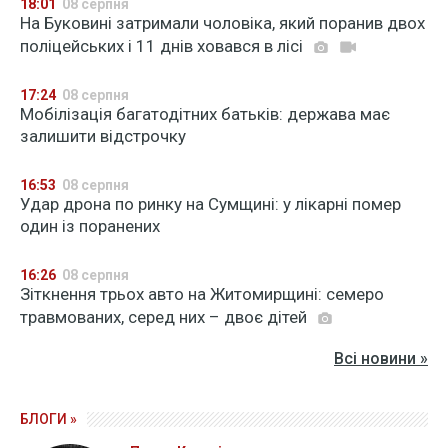
18:01
08 серпня
На Буковині затримали чоловіка, який поранив двох
поліцейських і 11 днів ховався в лісі
17:24
08 серпня
Мобілізація багатодітних батьків: держава має
залишити відстрочку
16:53
08 серпня
Удар дрона по ринку на Сумщині: у лікарні помер
один із поранених
16:26
08 серпня
Зіткнення трьох авто на Житомирщині: семеро
травмованих, серед них – двоє дітей
Всі новини »
БЛОГИ »