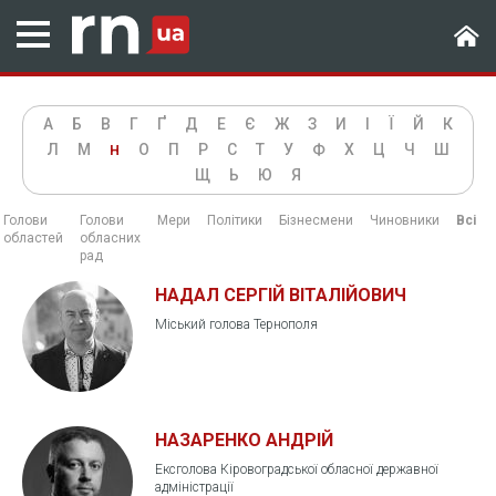
А
Б
В
Г
Ґ
Д
Е
Є
Ж
З
И
І
Ї
Й
К
Л
М
О
П
Р
С
Т
У
Ф
Х
Ц
Ч
Ш
Н
Щ
Ь
Ю
Я
Голови
Голови
Мери
Політики
Бізнесмени
Чиновники
Всі
областей
обласних
рад
НАДАЛ СЕРГІЙ ВІТАЛІЙОВИЧ
Міський голова Тернополя
НАЗАРЕНКО АНДРІЙ
Ексголова Кіровоградської обласної державної
адміністрації