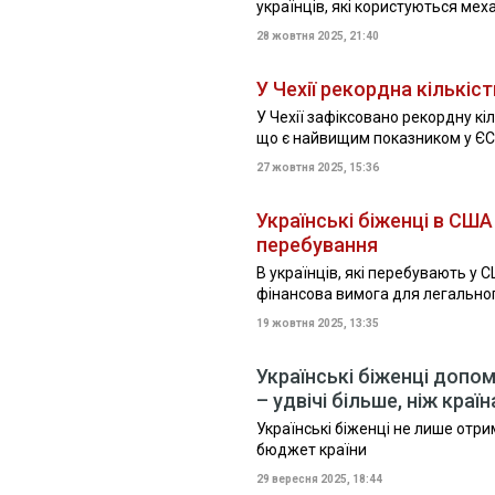
українців, які користуються ме
28 жовтня 2025, 21:40
У Чехії рекордна кількіс
У Чехії зафіксовано рекордну кіл
що є найвищим показником у ЄС
27 жовтня 2025, 15:36
Українські біженці в СШ
перебування
В українців, які перебувають у С
фінансова вимога для легально
19 жовтня 2025, 13:35
Українські біженці допо
– удвічі більше, ніж краї
Українські біженці не лише отри
бюджет країни
29 вересня 2025, 18:44