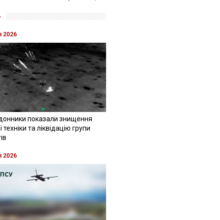
»
я 2026
донники показали знищення
 техніки та ліквідацію групи
ів
я 2026