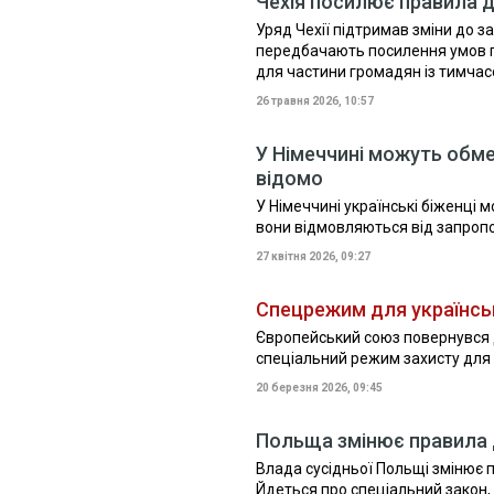
Чехія посилює правила д
Уряд Чехії підтримав зміни до з
передбачають посилення умов п
для частини громадян із тимча
26 травня 2026, 10:57
У Німеччині можуть обме
відомо
У Німеччині українські біженці 
вони відмовляються від запропо
27 квітня 2026, 09:27
Спецрежим для українськ
Європейський союз повернувся 
спеціальний режим захисту для 
20 березня 2026, 09:45
Польща змінює правила 
Влада сусідньої Польщі змінює
Йдеться про спеціальний закон, 