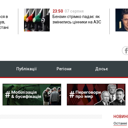
23:50
07 серпня
ся в
Бензин стрімко падає: як
ув,
змінились цінники на АЗС
стані
Публікації
Регіони
Досьє
НОВИН
Останні