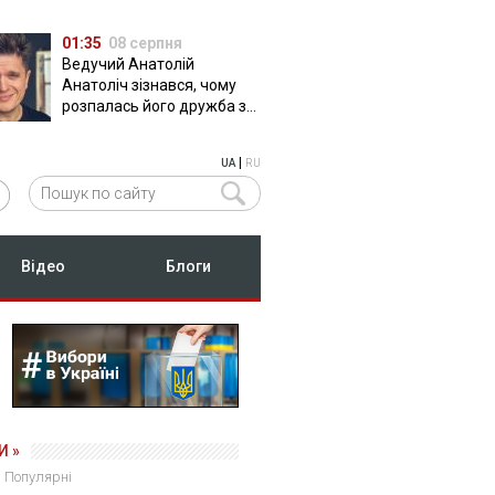
01:35
08 серпня
Ведучий Анатолій
Анатоліч зізнався, чому
розпалась його дружба з
Остапчуком
|
UA
RU
Відео
Блоги
И »
Популярні