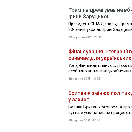
Трамп відреагував на вби
Ірини Заруцької
Президент США Дональд Трамп з
23-річній українці Ірині Заруцькі
09 вересня 2025, 23:11
Фінансування інтеграції 
означає для українських
Уряд Фінляндії планує суттєво с
особливо вплине на українських
10 серпня 2025, 12:03
Британія змінює політик
у захисті
Велика Британія оголосила про з
суттєво ускладнивши процес от
08 серпня 2025, 07:56