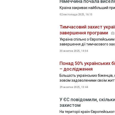
Німеччина почала виселя
Країна закриває найбільший прит
02 листопада 2025, 16:15
Тимчасовий захист україн
завершення програми
Україна спільно з Європейськи
завершення дії тимчасового зах
30 жовтня 2025, 14:04
Понад 50% українських б
– дослідження
Більшість українських біженців,
зовсім задоволеними своїм життя
29 жовтня 2025, 13:44
У ЄС повідомили, скільк
захистом
На території країн Європейсько