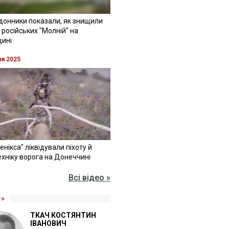
донники показали, як знищили
 російських "Молній" на
щині
ня 2025
Фенікса" ліквідували піхоту й
хніку ворога на Донеччині
Всі відео »
 »
ТКАЧ КОСТЯНТИН
ІВАНОВИЧ