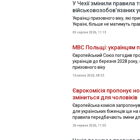
У Чехії змінили правила
військовозобов'язаних ук
Українці призовного віку, які пр
Україні, більше не матимуть пр
05 серпня 2026, 11:13
МВС Польщі: українцям п
Європейський Союз погодив пр
українців до березня 2028 року,
призовного віку
16 липня 2026, 08:33
Єврокомісія пропонує но
зміниться для чоловіків
Європейська комісія запропону
для українських біженців ще на 
правила передбачають зміни для 
26 червня 2026, 11:55