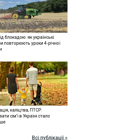
ід блокадою: як українські
и повторюють уроки 4-річної
и
ація, каліцтва, ПТСР:
ати сім'ї в Україні стало
іше
Всі публікації »