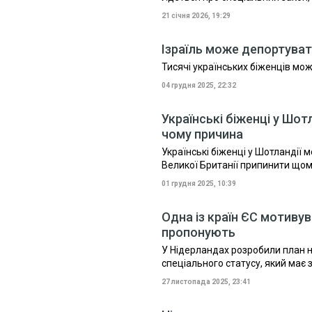
21 січня 2026, 19:29
Ізраїль може депортувати
Тисячі українських біженців мож
04 грудня 2025, 22:32
Українські біженці у Шот
чому причина
Українські біженці у Шотландії
Великої Британії припинити щомі
01 грудня 2025, 10:39
Одна із країн ЄС мотиву
пропонують
У Нідерландах розробили план н
спеціального статусу, який має 
27 листопада 2025, 23:41