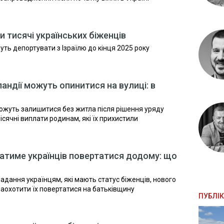
 тисячі українських біженців
уть депортувати з Ізраїлю до кінця 2025 року
ландії можуть опинитися на вулиці: в
 можуть залишитися без житла після рішення уряду
сячні виплати родинам, які їх прихистили
ватиме українців повертатися додому: що
адання українцям, які мають статус біженців, нового
заохотити їх повертатися на батьківщину
ПУБЛІК