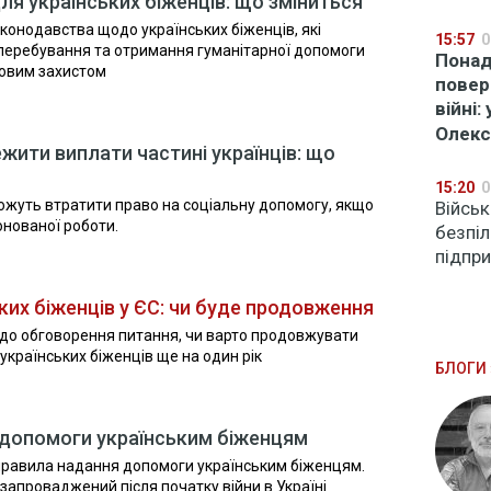
ля українських біженців: що зміниться
аконодавства щодо українських біженців, які
15:57
0
еребування та отримання гуманітарної допомоги
Понад
совим захистом
повер
війні:
Олек
жити виплати частині українців: що
15:20
0
можуть втратити право на соціальну допомогу, якщо
Війсь
нованої роботи.
безпі
підпр
их біженців у ЄС: чи буде продовження
до обговорення питання, чи варто продовжувати
українських біженців ще на один рік
БЛОГИ 
допомоги українським біженцям
 правила надання допомоги українським біженцям.
запроваджений після початку війни в Україні