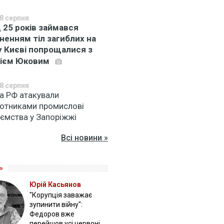
8 серпня
 25 років займався
ненням тіл загиблих на
 у Києві попрощалися з
сієм Юковим
8 серпня
ка РФ атакували
лотниками промислові
иємства у Запоріжжі
Всі новини »
»
Юрій Касьянов
"Корупція заважає
зупинити війну":
Федоров вже
перейшов усі червоні