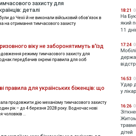
 тимчасового захисту для
раїнців: деталі
18:21
0
На Бук
ибули до Чехії й не виконали військовий обов'язок в
який п
ава на отримання тимчасового захисту
11 дні
17:24
0
ризовного віку не заборонятимуть в'їзд
Мобілі
одовження режиму тимчасового захисту для
держа
 однак передбачив окремі правила для осіб
відст
16:53
0
Удар д
ві правила для українських біженців: що
у ліка
вала продовжити дію механізму тимчасового захисту
16:26
0
один рік – до 4 березня 2028 року. Водночас нові
Зіткне
чоловіків ...
Житом
травмо
дітей