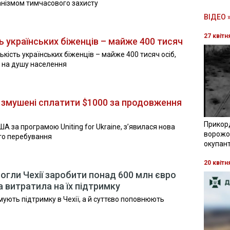
ханізмом тимчасового захисту
ВІДЕО 
27 квітн
ть українських біженців – майже 400 тисяч
ькість українських біженців – майже 400 тисяч осіб,
 на душу населення
А змушені сплатити $1000 за продовження
Прикор
ША за програмою Uniting for Ukraine, з’явилася нова
ворожої
го перебування
окупант
20 квітн
могли Чехії заробити понад 600 млн євро
на витратила на їх підтримку
мують підтримку в Чехії, а й суттєво поповнюють