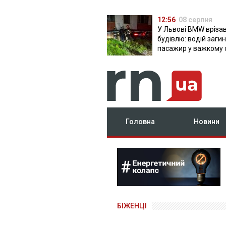
12:56
08 серпня
У Львові BMW врізав
будівлю: водій загин
пасажир у важкому 
Головна
Новини
БІЖЕНЦІ