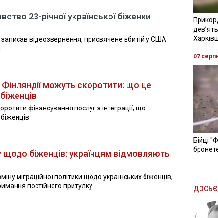
вство 23-річної української біженки
Прикор
девʼять
Харків
аписав відеозвернення, присвячене вбитій у США
й
07 серп
в Фінляндії можуть скоротити: що це
 біженців
коротити фінансування послуг з інтеграції, що
 біженців
Бійці "
бронете
у щодо біженців: українцям відмовляють
міну міграційної політики щодо українських біженців,
римання постійного притулку
ДОСЬЄ