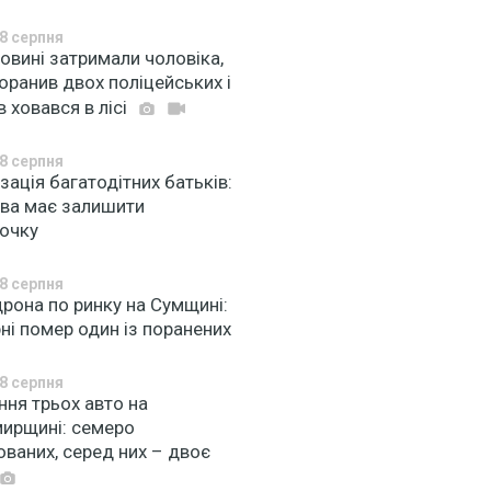
8 серпня
овині затримали чоловіка,
оранив двох поліцейських і
в ховався в лісі
8 серпня
зація багатодітних батьків:
ва має залишити
рочку
8 серпня
рона по ринку на Сумщині:
рні помер один із поранених
8 серпня
ння трьох авто на
ирщині: семеро
ваних, серед них – двоє