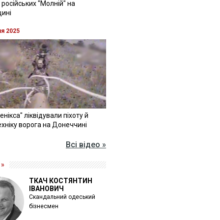
 російських "Молній" на
щині
ня 2025
Фенікса" ліквідували піхоту й
хніку ворога на Донеччині
Всі відео »
 »
ТКАЧ КОСТЯНТИН
ІВАНОВИЧ
Скандальний одеський
бізнесмен