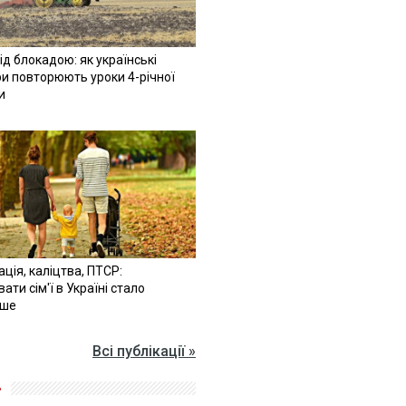
ід блокадою: як українські
и повторюють уроки 4-річної
и
ація, каліцтва, ПТСР:
ати сім'ї в Україні стало
іше
Всі публікації »
»