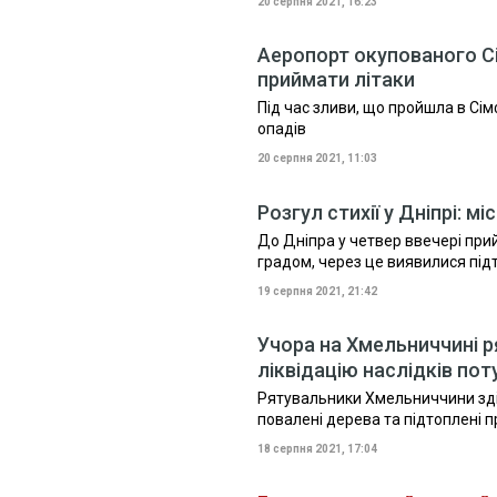
20 серпня 2021, 16:23
Аеропорт окупованого Сі
приймати літаки
Під час зливи, що пройшла в Сі
опадів
20 серпня 2021, 11:03
Розгул стихії у Дніпрі: 
До Дніпра у четвер ввечері при
градом, через це виявилися підто
19 серпня 2021, 21:42
Учора на Хмельниччині р
ліквідацію наслідків по
Рятувальники Хмельниччини здій
повалені дерева та підтоплені 
18 серпня 2021, 17:04