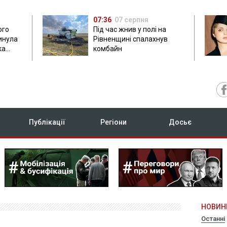
07:36
07 серпня
ого
Під час жнив у полі на
гинула
Рівненщині спалахнув
ка
комбайн
нок
Публікації
Регіони
Досьє
НОВИН
Останні