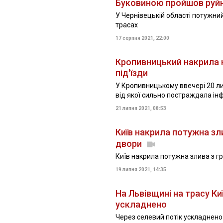
Буковиною пройшов руйн
У Чернівецькій області потужни
трасах
17 серпня 2021, 22:00
Кропивницький накрила н
під'їзди
У Кропивницькому ввечері 20 ли
від якої сильно постраждала ін
21 липня 2021, 08:53
Київ накрила потужна зл
двори
Київ накрила потужна злива з г
19 липня 2021, 14:35
На Львівщині на трасу Ки
ускладнено
Через селевий потік ускладнено 