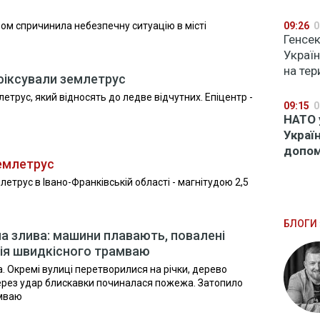
ром спричинила небезпечну ситуацію в місті
09:26
0
Генсе
Україн
на тер
фіксували землетрус
етрус, який відносять до ледве відчутних. Епіцентр -
09:15
0
НАТО 
Украї
допом
землетрус
трус в Івано-Франківській області - магнітудою 2,5
БЛОГИ 
на злива: машини плавають, повалені
ція швидкісного трамваю
. Окремі вулиці перетворилися на річки, дерево
через удар блискавки починалася пожежа. Затопило
амваю