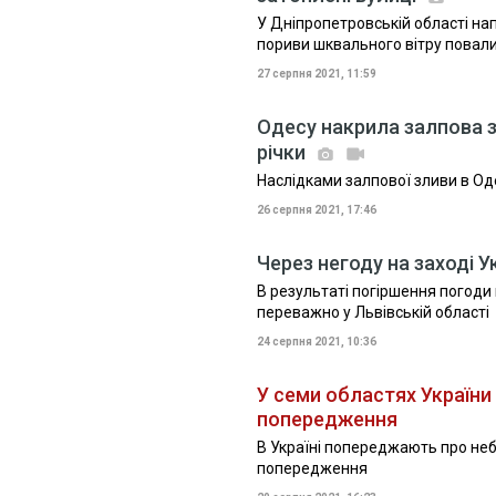
У Дніпропетровській області на
пориви шквального вітру повали
27 серпня 2021, 11:59
Одесу накрила залпова з
річки
Наслідками залпової зливи в Оде
26 серпня 2021, 17:46
Через негоду на заході 
В результаті погіршення погоди 
переважно у Львівській області
24 серпня 2021, 10:36
У семи областях Україн
попередження
В Україні попереджають про не
попередження