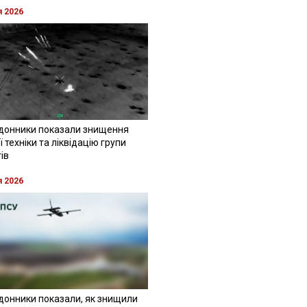
я 2026
донники показали знищення
 техніки та ліквідацію групи
ів
я 2026
донники показали, як знищили