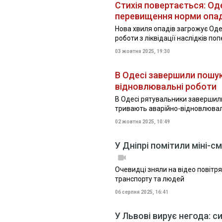
Стихія повертається: Од
перевищення норми опад
Нова хвиля опадів загрожує Од
роботи з ліквідації наслідків поп
03 жовтня 2025, 19:30
В Одесі завершили пошук
відновлювальні роботи
В Одесі рятувальники завершили 
тривають аварійно-відновлювал
02 жовтня 2025, 10:49
У Дніпрі помітили міні-
Очевидці зняли на відео повітр
транспорту та людей
06 серпня 2025, 16:41
У Львові вирує негода: с