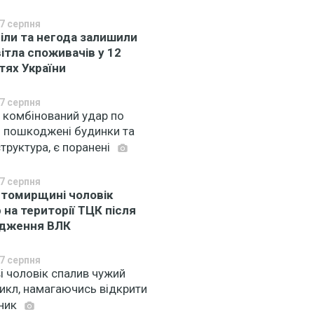
7 серпня
іли та негода залишили
вітла споживачів у 12
тях України
7 серпня
 комбінований удар по
: пошкоджені будинки та
труктура, є поранені
7 серпня
томирщині чоловік
 на території ТЦК після
дження ВЛК
7 серпня
і чоловік спалив чужий
икл, намагаючись відкрити
ник