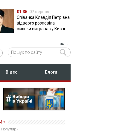
01:35
07 серпня
Співачка Клавдія Петрівна
відверто розповіла,
скільки витрачає у Києві
|
UA
RU
Відео
Блоги
И »
Популярні