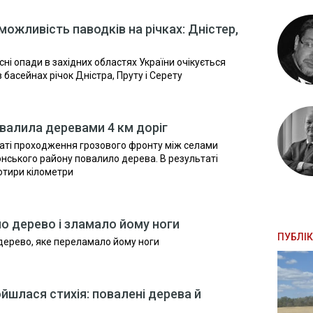
ожливість паводків на річках: Дністер,
сні опади в західних областях України очікується
 басейнах річок Дністра, Пруту і Серету
валила деревами 4 км доріг
ьтаті проходження грозового фронту між селами
онського району повалило дерева. В результаті
отири кілометри
ло дерево і зламало йому ноги
ПУБЛІК
 дерево, яке переламало йому ноги
шлася стихія: повалені дерева й