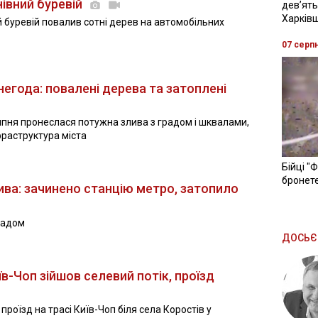
івний буревій
девʼять
Харків
й буревій повалив сотні дерев на автомобільних
07 серп
егода: повалені дерева та затоплені
пня пронеслася потужна злива з градом і шквалами,
фраструктура міста
Бійці "
бронете
ива: зачинено станцію метро, затопило
радом
ДОСЬЄ
їв-Чоп зійшов селевий потік, проїзд
проїзд на трасі Київ-Чоп біля села Коростів у