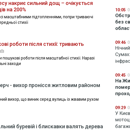
есу накриє сильний дощ – очікується
ів на 200%
10:05
0
Обстр
есі масштабними підтопленнями, попри триваючі
без с
ередньої стихії
облас
09:46
0
ові роботи після стихії: тривають
Нічний
Сумах
пошукові роботи після масштабної стихії. Наразі
інфрас
ьні заходи
09:45
0
На Жи
смерч - вихор пронісся житловим районом
помер
прохо
яний вихор, що виник серед вулиць із жвавим рухом
09:29
0
У Києв
мотоц
ильний буревій і блискавки валять дерева
багаж