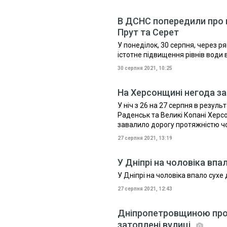
В ДСНС попередили про м
Прут та Серет
У понеділок, 30 серпня, через ря
істотне підвищення рівнів води в
30 серпня 2021, 10:25
На Херсонщині негода за
У ніч з 26 на 27 серпня в резул
Раденськ та Великі Копані Херс
завалило дорогу протяжністю ч
27 серпня 2021, 13:19
У Дніпрі на чоловіка впа
У Дніпрі на чоловіка впало сухе
27 серпня 2021, 12:43
Дніпропетровщиною прой
затоплені вулиці