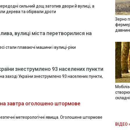
передодні сильний дощ затопив двори й вулиці, а
ли дерева та обірвали дроти
Зерно п
фермер
давнин
лива, вулиці міста перетворилися на
сі стали плаваючі машини і вулиці-ріки
України знеструмлено 93 населених пункти
на заході України знеструмлено 93 населених пункти,
Мобіліз
створюв
складн
и на завтра оголошено штормове
безпечні метеорологічні явища. Оголошене штормове
ВІДЕО 