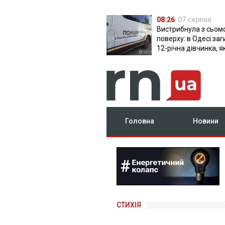
08:26
07 серпня
Вистрибнула з сьом
поверху: в Одесі за
12-річна дівчинка, я
приїхала на відпочи
Головна
Новини
СТИХІЯ