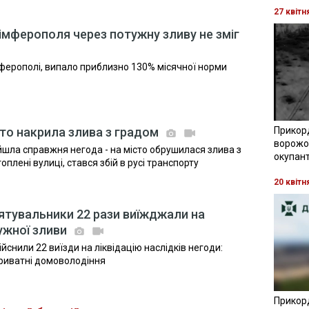
27 квітн
мферополя через потужну зливу не зміг
мферополі, випало приблизно 130% місячної норми
місто накрила злива з градом
Прикор
ворожої
йшла справжня негода - на місто обрушилася злива з
окупант
плені вулиці, стався збій в русі транспорту
20 квітн
ятувальники 22 рази виїжджали на
тужної зливи
снили 22 виїзди на ліквідацію наслідків негоди:
приватні домоволодіння
Прикор