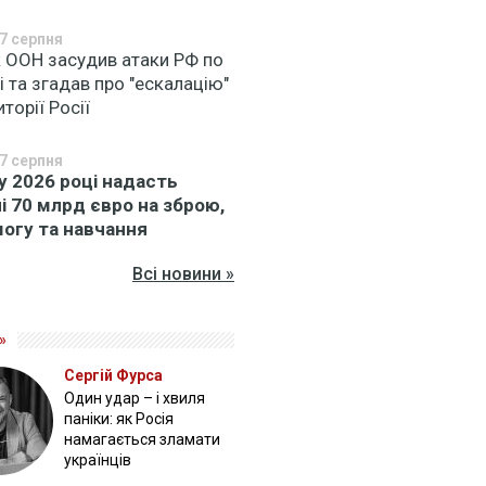
7 серпня
к ООН засудив атаки РФ по
і та згадав про "ескалацію"
иторії Росії
7 серпня
у 2026 році надасть
ні 70 млрд євро на зброю,
огу та навчання
Всі новини »
»
Сергій Фурса
Один удар – і хвиля
паніки: як Росія
намагається зламати
українців