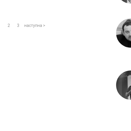
1
2
3
наступна >