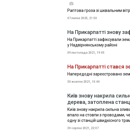
Раптова гроза зі шквальним віт
07 липня 2025, 21:50
На Прикарпатті знову за
На Прикарпатті зафіксували земл
у Надвірнянському районі
09 листопада 2021, 19:05
На Прикарпатті стався 
Напередодні зареєстровано земле
30 жовтня 2021, 10:44
Київ знову накрила силь
дерева, затоплена стан
Київ знову накрила сильна злива
впало на стовпи з проводами, 
одну зі станцій швидкісного тр
30 серпня 2021, 22:07