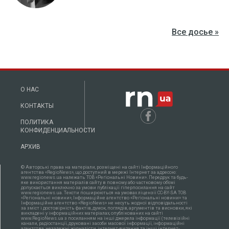
Все досье »
О НАС
КОНТАКТЫ
ПОЛИТИКА
КОНФИДЕНЦИАЛЬНОСТИ
АРХИВ
© Авторські права на матеріали, розміщені на сайті Інформаційного
агентства «RegioNews», що доступний в мережі Інтернет за адресою:
www.regionews.ua належать ТОВ «Регіональні Новини». Передрук та будь-
яке використання матеріалів сайту в повному або частковому об'ємі
допускається виключно за умови публікації гіперпосилання на сайт
www.regionews.ua. Тексти поширюються нa умовах ліцензії CC-BY-SA ТОВ
«Регіональні новини», Інформаційне агентство «Регіональні новини» та
Інформаційне агентство «RegioNews» не несуть жодної відповідальності
за зміст і достовірність фактів, думок, поглядів, аргументів та висновки, які
викладені у інформаційних матеріалах, опублікованих на сайті
www.RegioNews.ua з посиланням на інші джерела інформації (телевізійні
канали, радіостанції, друковані засоби масової інформації, інформаційні
агентства, незалежні журналісти, інтернет-видання та інші інтернет-