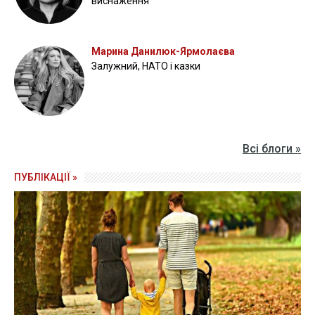
виснаження
Марина Данилюк-Ярмолаєва
Залужний, НАТО і казки
Всі блоги »
ПУБЛІКАЦІЇ »