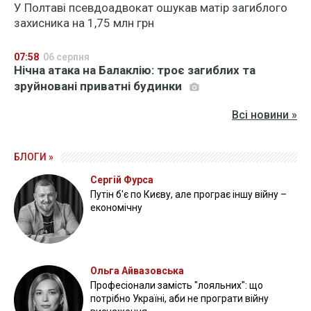
У Полтаві псевдоадвокат ошукав матір загиблого
захисника на 1,75 млн грн
07:58
06 серпня
Нічна атака на Балаклію: троє загиблих та
зруйновані приватні будинки
Всі новини »
БЛОГИ »
Сергій Фурса
Путін б'є по Києву, але програє іншу війну –
економічну
Ольга Айвазовська
Професіонали замість "лояльних": що
потрібно Україні, аби не програти війну