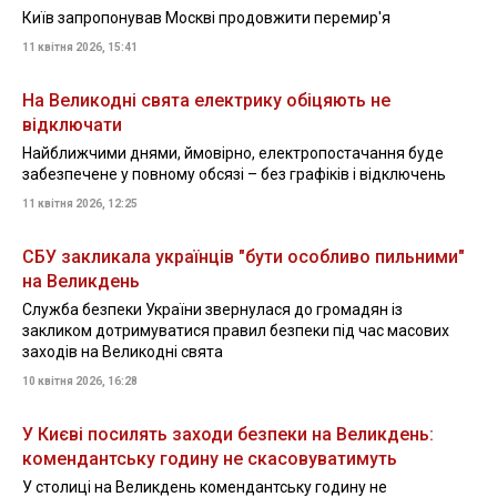
Київ запропонував Москві продовжити перемир'я
11 квітня 2026, 15:41
На Великодні свята електрику обіцяють не
відключати
Найближчими днями, ймовірно, електропостачання буде
забезпечене у повному обсязі – без графіків і відключень
11 квітня 2026, 12:25
СБУ закликала українців "бути особливо пильними"
на Великдень
Служба безпеки України звернулася до громадян із
закликом дотримуватися правил безпеки під час масових
заходів на Великодні свята
10 квітня 2026, 16:28
У Києві посилять заходи безпеки на Великдень:
комендантську годину не скасовуватимуть
У столиці на Великдень комендантську годину не