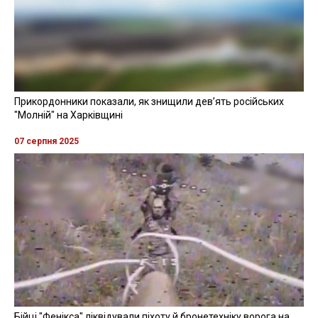
Прикордонники показали, як знищили девʼять російських
"Молній" на Харківщині
07 серпня 2025
Бійці "Фенікса" ліквідували піхоту й бронетехніку ворога на