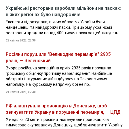
Українські ресторани заробили мільйони на пасках:
в яких регіонах було найдорожче
Експерти підрахували, в яких областях України були
найдешевші та найдорожчі паски. При цьому українські
ресторани продали понад 400 тисяч пасок за цей тиждень
22 квітня 2025, 23:30
Росіяни порушили "Великоднє перемирʼя" 2935
разів, — Зеленський
Вчора російська окупаційна армія 2935 разів порушила
"російську обіцянку про тишу на Великдень". Найбільше
обстрілів і штурмових дій відбулося на Покровському
напрямку. На Курському напрямку бої не пр...
21 квітня 2025, 07:30
РФ влаштувала провокацію в Донецьку, щоб
звинуватити Україну в порушенні перемир’я, — ЦПД
У неділю, 20 квітня, росіяни інсценували провокацію в
тимчасово окупованому Донецьку, щоб звинуватити Україну