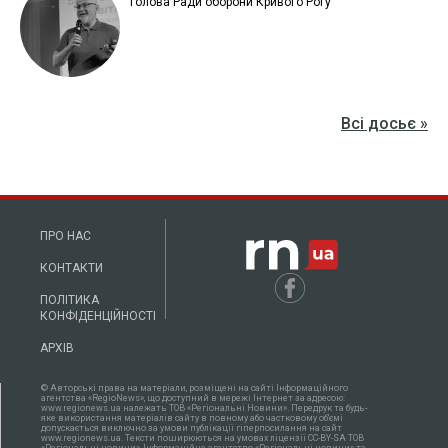
Голова Ради оборони Кривого Рогу
Всі досьє »
ПРО НАС
КОНТАКТИ
ПОЛІТИКА
КОНФІДЕНЦІЙНОСТІ
АРХІВ
© Авторські права на матеріали, розміщені на сайті Інформаційного
агентства «RegioNews», що доступний в мережі Інтернет за адресою:
www.regionews.ua належать ТОВ «Регіональні Новини». Передрук та будь-
яке використання матеріалів сайту в повному або частковому об'ємі
допускається виключно за умови публікації гіперпосилання на сайт
www.regionews.ua. Тексти поширюються нa умовах ліцензії CC-BY-SA ТОВ
«Регіональні новини», Інформаційне агентство «Регіональні новини» та