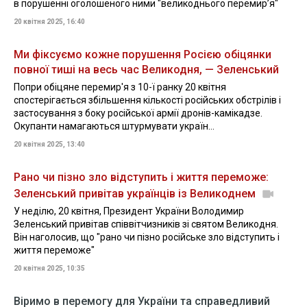
в порушенні оголошеного ними "великоднього перемир’я"
20 квітня 2025, 16:40
Ми фіксуємо кожне порушення Росією обіцянки
повної тиші на весь час Великодня, — Зеленський
Попри обіцяне перемир'я з 10-ї ранку 20 квітня
спостерігається збільшення кількості російських обстрілів і
застосування з боку російської армії дронів-камікадзе.
Окупанти намагаються штурмувати україн...
20 квітня 2025, 13:40
Рано чи пізно зло відступить і життя переможе:
Зеленський привітав українців із Великоднем
У неділю, 20 квітня, Президент України Володимир
Зеленський привітав співвітчизників зі святом Великодня.
Він наголосив, що "рано чи пізно російське зло відступить і
життя переможе"
20 квітня 2025, 10:35
Віримо в перемогу для України та справедливий