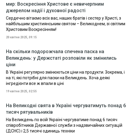
мир: Воскресіння Христове є невичерпним
джерелом надії і духовної радості
Сердечно вітаємо всіх вас, наших братів і сестер у Христі, з
найбільшим християнським святом – Великоднем, зі світлим
Христовим Воскресінням!
20 квітня 2025, 09:15
На скільки подорожчала спечена паска на
Великдень: у Держстаті розповіли як змінились
ціни
В Україні регулярно змінюються ціни на продукти. Зокрема, і
на ті, які потрібні для паски на Великдень. Хоча деякі
інгредієнти все ж впали в ціні
19 квітня 2025, 02:55
На Великодні свята в Україні чергуватимуть понад 6
тисяч рятувальників
На Великдень по всій Україні чергуватиме понад 6 тисяч
співробітників Державної служби з надзвичайних ситуацій
(ДСНС) і 2,5 тисячі одиниць техніки