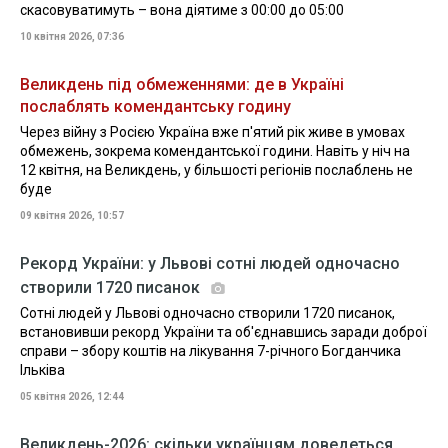
скасовуватимуть – вона діятиме з 00:00 до 05:00
10 квітня 2026, 07:36
Великдень під обмеженнями: де в Україні
послаблять комендантську годину
Через війну з Росією Україна вже п'ятий рік живе в умовах
обмежень, зокрема комендантської години. Навіть у ніч на
12 квітня, на Великдень, у більшості регіонів послаблень не
буде
09 квітня 2026, 10:57
Рекорд України: у Львові сотні людей одночасно
створили 1720 писанок
Сотні людей у Львові одночасно створили 1720 писанок,
встановивши рекорд України та об'єднавшись заради доброї
справи – збору коштів на лікування 7-річного Богданчика
Ільківа
05 квітня 2026, 12:44
Великдень-2026: скільки українцям доведеться