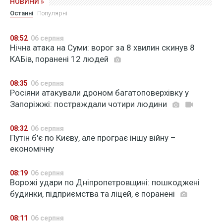
НОВИНИ »
Останні
Популярні
08:52
06 серпня
Нічна атака на Суми: ворог за 8 хвилин скинув 8
КАБів, поранені 12 людей
08:35
06 серпня
Росіяни атакували дроном багатоповерхівку у
Запоріжжі: постраждали чотири людини
08:32
06 серпня
Путін б'є по Києву, але програє іншу війну –
економічну
08:19
06 серпня
Ворожі удари по Дніпропетровщині: пошкоджені
будинки, підприємства та ліцей, є поранені
08:11
06 серпня