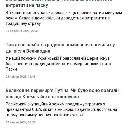
витратити на паску
В Україні вартість пасок зросла, якщо порівнювати з минулим
роком. Стало відомо, скільки доведеться витратити на
традиційну страву
30 березня 2026, 23:35
Тиждень пам'яті: традиція поминання спочилих у
дні після Великодня
У нашій помісній Українській Православній Церкві існує
благочестива традиція поминати померлих після свята
Пасхи
28 квітня 2025, 11:48
Великоднє перемир'я Путіна. Чи було воно взагалі і
навіщо Кремль його оголошував
Російський окупаційний режим продовжує гратися з
президентом США, як кіт із мишкою. І, здається, досягає на
цьому напрямку певних тактичних успіхів
24 квітня 2025, 10:22