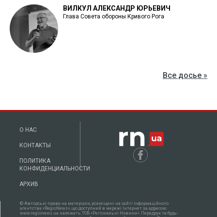
ВИЛКУЛ АЛЕКСАНДР ЮРЬЕВИЧ
Глава Совета обороны Кривого Рога
Все досье »
О НАС
КОНТАКТЫ
ПОЛИТИКА
КОНФИДЕНЦИАЛЬНОСТИ
АРХИВ
© Авторські права на матеріали, розміщені на сайті Інформаційного
агентства «RegioNews», що доступний в мережі Інтернет за адресою:
www.regionews.ua належать ТОВ «Регіональні Новини». Передрук та будь-