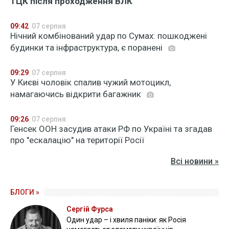
ТЦК після проходження ВЛК
09:42
07 серпня
Нічний комбінований удар по Сумах: пошкоджені
будинки та інфраструктура, є поранені
09:29
07 серпня
У Києві чоловік спалив чужий мотоцикл,
намагаючись відкрити багажник
09:26
07 серпня
Генсек ООН засудив атаки РФ по Україні та згадав
про "ескалацію" на території Росії
Всі новини »
БЛОГИ »
Сергій Фурса
Один удар – і хвиля паніки: як Росія