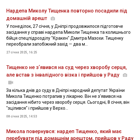
Нардепа Миколу Тищенка повторно посадили під
домашній арешт
У понеділок, 27 січня, у Дніпрі продовжилося підготовче
засідання у справі нардепа Миколи Тищенка та колишнього
бійця спецпідрозділу "Кракен" Дмитра Мазохи. Тищенку
переобрали запобіжний захід — два м...
27 січня 2025, 16:25
Тищенко не зʼявився на суд через хворобу серця,
але встав з інвалідного візка і прийшов у Раду
За кілька днів до суду в Дніпрі народний депутат України
Микола Тищенко потрапив у лікарню. Він не з'явився на
засідання нібито через хворобу серця. Сьогодні, 8 січня, він
"зцілився" і прийшов у Верхо...
08 січня 2025, 14:53
Микола повернувся: нардеп Тищенко, який має
перебувати під домашнім арештом, прийшов у Раду