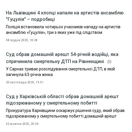
На Львівщині 4 хлопці напали на артистів ансамблю
"Гуцулія" – подробиці
Поліція встановила чотирьох учасників нападу на артистів
ансамблю «Гуцулія», три з яких уже під слідством
08 грудня 2025, 18:28
Суд обрав домашній арешт 54-річній водійці, яка
спричинила смертельну ДТП на Рівненщині
У Сарнах триває розслідування смертельної ДТП, в якій
загинула 63-річна жінка
25 листопада 2025, 19:51
Суд у Харківській області обрав домашній арешт
підозрюваному у смертельному побитті
Прокуратура Харківщини оскаржує рішення суду, який обрав
підозрюваному у смертельному побитті домашній арешт
02 жовтня 2025, 20:30