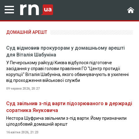
ДОМАШНІЙ АРЕШТ
Суд відмовив прокурорам у домашньому арешті
для Віталія Шабуніна
У Печерському райсуді Києва відбулося підготовче
засідання у справі голови правління ГО "Центр протидії
корупції" Віталія Шабуніна, якого обвинувачують в ухиленні
від проходження військової служби
09 червня 2026, 20:27
Суд звільнив з-під варти підозрюваного в держраді
соратника Януковича
Нестора Шуфрича звільнили з-під варти. Йому призначили
цілодобовий домашній арешт
16 квітня 2026, 21:23