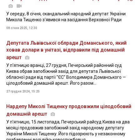
У середу, 8 січня, скандальний народний депутат України
Микола Тищенко з'явився на засідання Верховної Ради
08 січня 2025, 12:30
Депутата Львівської облради Доманського, який
ховав долари в унітазі, відправили під домашній
арешт
У п'ятницю вранці, 27 грудня, Печерський районний суд
Києва обрав запобіжний захід для депутата Львівської
обласної ради від партії "ЄС" Володимира Доманського —
цілодобовий домашній арешт. Його разом...
27 грудня 2024, 15:25
Нардепу Миколі Тищенку продовжили цілодобовий
домашній арешт
У п'ятницю, 15 листопада, Печерський райсуд Києва на два
місяці продовжив запобіжний захід народному депутату
України Миколі Тищенку. Його підозрюють у незаконному
позбавленні волі військовослужбовця ...