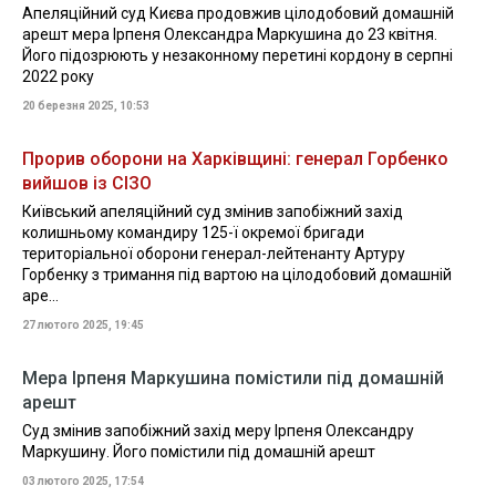
Апеляційний суд Києва продовжив цілодобовий домашній
арешт мера Ірпеня Олександра Маркушина до 23 квітня.
Його підозрюють у незаконному перетині кордону в серпні
2022 року
20 березня 2025, 10:53
Прорив оборони на Харківщині: генерал Горбенко
вийшов із СІЗО
Київський апеляційний суд змінив запобіжний захід
колишньому командиру 125-ї окремої бригади
територіальної оборони генерал-лейтенанту Артуру
Горбенку з тримання під вартою на цілодобовий домашній
аре...
27 лютого 2025, 19:45
Мера Ірпеня Маркушина помістили під домашній
арешт
Суд змінив запобіжний захід меру Ірпеня Олександру
Маркушину. Його помістили під домашній арешт
03 лютого 2025, 17:54