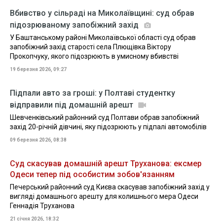
Вбивство у сільраді на Миколаївщині: суд обрав
підозрюваному запобіжний захід
У Баштанському районі Миколаївської області суд обрав
запобіжний захід старості села Плющівка Віктору
Прокопчуку, якого підозрюють в умисному вбивстві
19 березня 2026, 09:27
Підпали авто за гроші: у Полтаві студентку
відправили під домашній арешт
Шевченківський районний суд Полтави обрав запобіжний
захід 20-річній дівчині, яку підозрюють у підпалі автомобілів
09 березня 2026, 08:38
Суд скасував домашній арешт Труханова: ексмер
Одеси тепер під особистим зобов'язанням
Печерський районний суд Києва скасував запобіжний захід у
вигляді домашнього арешту для колишнього мера Одеси
Геннадія Труханова
21 січня 2026, 18:32