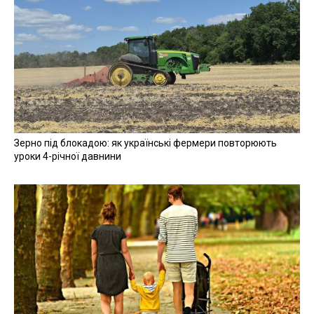
Зерно під блокадою: як українські фермери повторюють
уроки 4-річної давнини