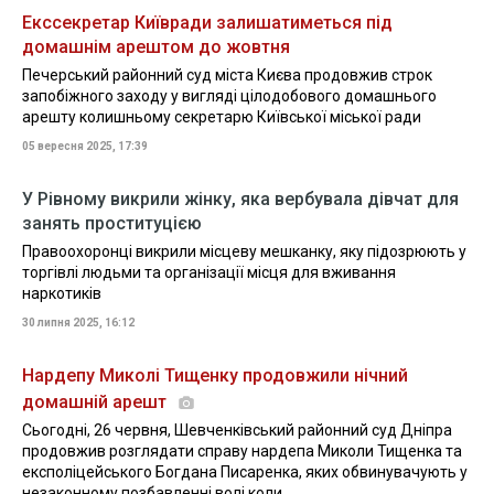
Екссекретар Київради залишатиметься під
домашнім арештом до жовтня
Печерський районний суд міста Києва продовжив строк
запобіжного заходу у вигляді цілодобового домашнього
арешту колишньому секретарю Київської міської ради
05 вересня 2025, 17:39
У Рівному викрили жінку, яка вербувала дівчат для
занять проституцією
Правоохоронці викрили місцеву мешканку, яку підозрюють у
торгівлі людьми та організації місця для вживання
наркотиків
30 липня 2025, 16:12
Нардепу Миколі Тищенку продовжили нічний
домашній арешт
Сьогодні, 26 червня, Шевченківський районний суд Дніпра
продовжив розглядати справу нардепа Миколи Тищенка та
експоліцейського Богдана Писаренка, яких обвинувачують у
незаконному позбавленні волі коли...