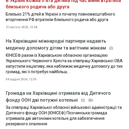
В Україні кожна п’ята дитина під час війни втратила
близького родича або друга
Близько 21% дітей в Україні з початку повномасштабного
вторгнення РФ втратили близького родича або друга
21 лютого 2025, 15:58
На Харківщині міжнародні партнери надають
медичну допомогу дітям та вагітним жінкам
ЮНІСЕФ разом із Харківською обласною організацією
Українського Червоного Хреста за співпраці Харківської ОВА
запустили ініціативу, яка наближає медичну допомогу до тих
громад, які її потребує найбільш...
04 грудня 2024, 12:35
Громада на Харківщині отримала від Дитячого
фонду ООН дві потужні котельні
За співпраці Харківської обласної військової адміністрації та
Дитячого фонду ООН (ЮНІСЕФ) Пісочинська громада
отримала дві автономні котельні для забезпечення
резервного опалення