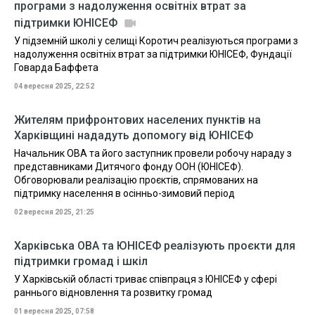
програми з надолуження освітніх втрат за
підтримки ЮНІСЕФ
У підземній школі у селищі Коротич реалізуються програми з
надолуження освітніх втрат за підтримки ЮНІСЕФ, Фундації
Говарда Баффета
04 вересня 2025, 22:52
Жителям прифронтових населених пунктів на
Харківщині нададуть допомогу від ЮНІСЕФ
Начальник ОВА та його заступник провели робочу нараду з
представниками Дитячого фонду ООН (ЮНІСЕФ).
Обговорювали реалізацію проєктів, спрямованих на
підтримку населення в осінньо-зимовий період
02 вересня 2025, 21:25
Харківська ОВА та ЮНІСЕФ реалізують проєкти для
підтримки громад і шкіл
У Харківській області триває співпраця з ЮНІСЕФ у сфері
раннього відновлення та розвитку громад
01 вересня 2025, 07:58