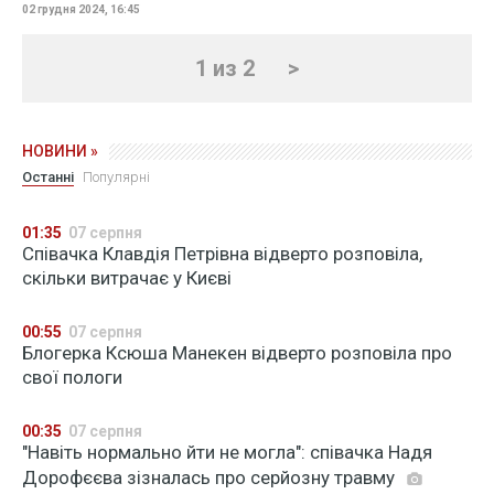
02 грудня 2024, 16:45
1 из 2
>
НОВИНИ »
Останні
Популярні
01:35
07 серпня
Співачка Клавдія Петрівна відверто розповіла,
скільки витрачає у Києві
00:55
07 серпня
Блогерка Ксюша Манекен відверто розповіла про
свої пологи
00:35
07 серпня
"Навіть нормально йти не могла": співачка Надя
Дорофєєва зізналась про серйозну травму