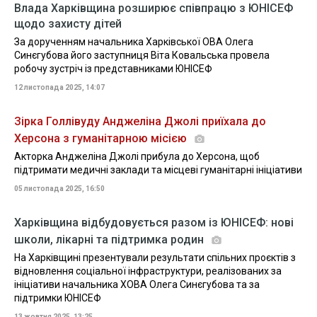
Влада Харківщина розширює співпрацю з ЮНІСЕФ
щодо захисту дітей
За дорученням начальника Харківської ОВА Олега
Синєгубова його заступниця Віта Ковальська провела
робочу зустріч із представниками ЮНІСЕФ
12 листопада 2025, 14:07
Зірка Голлівуду Анджеліна Джолі приїхала до
Херсона з гуманітарною місією
Акторка Анджеліна Джолі прибула до Херсона, щоб
підтримати медичні заклади та місцеві гуманітарні ініціативи
05 листопада 2025, 16:50
Харківщина відбудовується разом із ЮНІСЕФ: нові
школи, лікарні та підтримка родин
На Харківщині презентували результати спільних проєктів з
відновлення соціальної інфраструктури, реалізованих за
ініціативи начальника ХОВА Олега Синєгубова та за
підтримки ЮНІСЕФ
13 жовтня 2025, 13:25