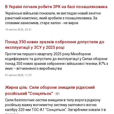
В Україні почали робити ЗРК на базі позашляховика
Українські військові показали, як виглядає новий зенітно
ракетний комплекс, який зробили з позашляховика. За
словами захисників, старе залізо - не вирок
10 квітня 2025, 22:21
Понад 350 нових зразків озброєння допустили до
експлуатації у ЗСУ у 2025 році
Протягом першого кварталу 2025 року Міноборони
кодифікувало та допустило до експлуатації у Силах оборони
понад 350 нових зразків озброєння і військової техніки, 87% з
яких – вітчизняного виробництва
01 квітня 2025, 11:37
Жирна ціль: Сили оборони знищили рідкісний
російський "Сонцепьок"
Сили безпілотних систем знищили в тилу ворога рідкісну
російську важку вогнеметну систему залпового вогню
калібру 220-мм ТОС-А1 "Сонцепьок". Загарбники ховали її в