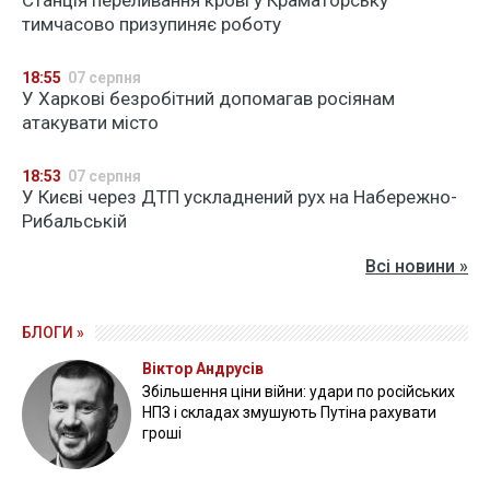
Станція переливання крові у Краматорську
тимчасово призупиняє роботу
18:55
07 серпня
У Харкові безробітний допомагав росіянам
атакувати місто
18:53
07 серпня
У Києві через ДТП ускладнений рух на Набережно-
Рибальській
Всі новини »
БЛОГИ »
Віктор Андрусів
Збільшення ціни війни: удари по російських
НПЗ і складах змушують Путіна рахувати
гроші