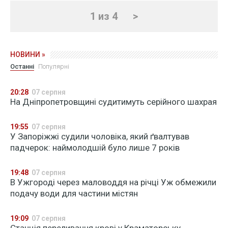
1 из 4
>
НОВИНИ »
Останні
Популярні
20:28
07 серпня
На Дніпропетровщині судитимуть серійного шахрая
19:55
07 серпня
У Запоріжжі судили чоловіка, який ґвалтував
падчерок: наймолодшій було лише 7 років
19:48
07 серпня
В Ужгороді через маловоддя на річці Уж обмежили
подачу води для частини містян
19:09
07 серпня