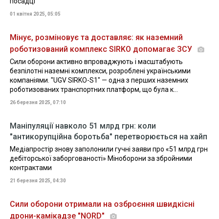
посадці
01 квітня 2025, 05:05
Мінує, розміновує та доставляє: як наземний
роботизований комплекс SIRKO допомагає ЗСУ
Сили оборони активно впроваджують і масштабують
безпілотні наземні комплекси, розроблені українськими
компаніями. "UGV SIRKO-S1" — одна з перших наземних
роботизованих транспортних платформ, що була к...
26 березня 2025, 07:10
Маніпуляції навколо 51 млрд грн: коли
"антикорупційна боротьба" перетворюється на хайп
Медіапростір знову заполонили гучні заяви про «51 млрд грн
дебіторської заборгованості» Міноборони за збройними
контрактами
21 березня 2025, 04:30
Сили оборони отримали на озброєння швидкісні
дрони-камікадзе "NORD"