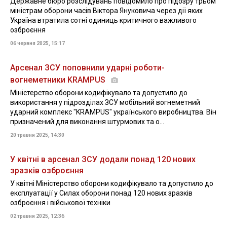
Державне бюро розслідувань повідомило про підозру трьом
міністрам оборони часів Віктора Януковича через дії яких
Україна втратила сотні одиниць критичного важливого
озброєння
06 червня 2025, 15:17
Арсенал ЗСУ поповнили ударні роботи-
вогнеметники KRAMPUS
Міністерство оборони кодифікувало та допустило до
використання у підрозділах ЗСУ мобільний вогнеметний
ударний комплекс "KRAMPUS" українського виробництва. Він
призначений для виконання штурмових та о...
20 травня 2025, 14:30
У квітні в арсенал ЗСУ додали понад 120 нових
зразків озброєння
У квітні Міністерство оборони кодифікувало та допустило до
експлуатації у Силах оборони понад 120 нових зразків
озброєння і військової техніки
02 травня 2025, 12:36