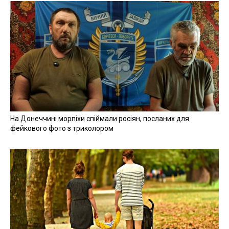
На Донеччині морпіхи спіймали росіян, посланих для
фейкового фото з триколором