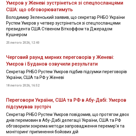
Умєров у Женеві зустрінеться зі спецпосланцями
США: що обговорюватимуть
Володимир Зеленський заявив, що секретар РНБО України
Рустем Умєров у четвер зустрінеться зі спецпосланцями
президента США Стівеном Віткоффом та Джерадом
Кушнером
25 лютого 2026, 12:40
Черговий раунд мирних переговорів у Женеві:
Умєров і Буданов озвучили результати
Секретар РНБО Рустем Умєров підбив підсумки переговорів
України, США та РФ у Женеві
18 лютого 2026, 16:52
Переговори України, США та РФ в Абу-Дабі: Умєров
підсумував зустріч
Секретар РНБО Рустем Умєров повідомив, що протягом двох
днів перемовин в Абу-Дабі делегації України, США та РФ
обговорили зокрема методи запровадження перемир'я та
моніторинг припинення бойових дій