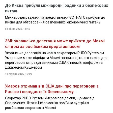
До Києва прибули міжнародні радники з безпекових
питань
Міжнародні радники та представники ЄС і НАТО прибули до
Києва для обговорення безпекових і економічних питань
03 січня 2026, 11:45
ЗМІ: українська делегація може приїхати до Маямі
слідом за російським представником
Українська делегація на чолі з секретарем РНБО Рустемом
Умеровим може відвідати Маямі наприкінці цього тижня для
переговорів із представниками США Стівом Віткоффом та
Джаредом Кушнером
18 грудня 2025, 10:29
Умєров отримав від США дані про переговори з
Росією і передасть їх Зеленському
Секретар РНБО Рустем Умєров повідомив, що має від
Сполучених Штатів інформацію про їхню зустріч із
російською стороною в Москві