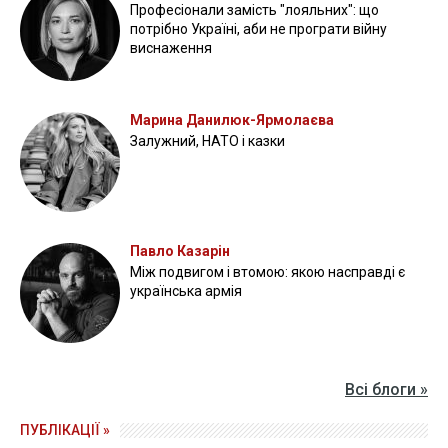
Професіонали замість "лояльних": що
потрібно Україні, аби не програти війну
виснаження
Марина Данилюк-Ярмолаєва
Залужний, НАТО і казки
Павло Казарін
Між подвигом і втомою: якою насправді є
українська армія
Всі блоги »
ПУБЛІКАЦІЇ »