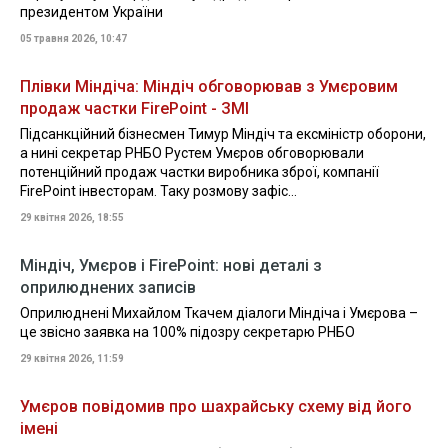
президентом України
05 травня 2026, 10:47
Плівки Міндіча: Міндіч обговорював з Умєровим
продаж частки FirePoint - ЗМІ
Підсанкційний бізнесмен Тимур Міндіч та ексміністр оборони,
а нині секретар РНБО Рустем Умєров обговорювали
потенційний продаж частки виробника зброї, компанії
FirePoint інвесторам. Таку розмову зафіс...
29 квітня 2026, 18:55
Міндіч, Умєров і FirePoint: нові деталі з
оприлюднених записів
Оприлюднені Михайлом Ткачем діалоги Міндіча і Умєрова –
це звісно заявка на 100% підозру секретарю РНБО
29 квітня 2026, 11:59
Умєров повідомив про шахрайську схему від його
імені