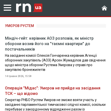
УМЄРОВ РУСТЕМ
Міндіч-гейт: керівник АОЗ розповів, як міністр
оборони возив його на "таємні квартири" до
постачальників
На засіданні комісії Олексія Гончаренка керівник Агенції
оборонних закупівель (АОЗ) Арсен Жумаділов дав свідчення
щодо міністра оборони Рустема Умєрова у справі про
закупівлю бронежилетів
14 травня 2026, 15:58
Операція "Мідас": Умєров не прийде на засідання
ТСК – що відомо
Секретар РНБО Рустем Умєров не зможе взяти участь у
засіданні парламентської тимчасової слідчої комісії, оскільки
перебуває у закордонному відрядженні разом із