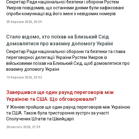
Секретар Ради національної безпеки і оборони Рустем
Умєров повідомив, що останніми днями були зафіксовані
спроби комунікації від його імені з невідомих номерів
25 березня 2026, 20:59
Стало відомо, хто поїхав на Близький Схід
домовлятися про взаємну допомогу Україні
Секретар Ради національної оборони та безпеки та глава
переговорної делегації України Рустем Умєров із
військовими поїхав на Близький Схід, щоб домовлятися про
взаємну допомогу Україні
10 березня 2026, 23:02
Завершився ще один раунд переговорів між
Україною та США. Що обговорювали?
У Женеві пройшов ще один раунд переговорів між Україною
та США. Також була тристороння зустріч за участі
Сполучених Штатів та Швейцарії
26 лютого 2026, 21:59