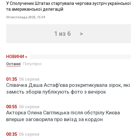
У Сполучених Штатах стартувала чергова зустріч української
та американської делегацій
30 листопада 2025, 15:59
1 из 6
>
НОВИНИ »
Останні
Популярні
01:35
06 серпня
Співачка Даша Астаф'єва розкритикувала зірок, які
замість зборів публікують фото з вечірок
00:55
06 серпня
Акторка Олена Світлицька після обстрілу Києва
вперше заговорила про виїзд за кордон
00:35
06 серпня