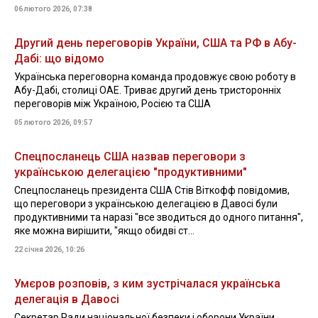
06 лютого 2026, 07:38
Другий день переговорів України, США та РФ в Абу-
Дабі: що відомо
Українська переговорна команда продовжує свою роботу в
Абу-Дабі, столиці ОАЕ. Триває другий день тристоронніх
переговорів між Україною, Росією та США
05 лютого 2026, 09:57
Спецпосланець США назвав переговори з
українською делегацією "продуктивними"
Спецпосланець президента США Стів Віткофф повідомив,
що переговори з українською делегацією в Давосі були
продуктивними та наразі "все зводиться до одного питання",
яке можна вирішити, "якщо обидві ст...
22 січня 2026, 10:26
Умєров розповів, з ким зустрічалася українська
делегація в Давосі
Секретар Ради національної безпеки і оборони України