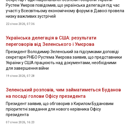
Рустем Умєров повідомив, що українська делегація під час
участі у Всесвітньому економічному форумі в Давосі провела
низку важливих зустрічей
22 січня 2026, 07:36
Українська делегація в США: результати
переговорів від Зеленського і Умєрова
Президент Володимир Зеленський за підсумками доповіді
секретаря РНБО Рустема Умєрова заявив, що представники
України у США працюють над документами, необхідними
для завершення війни
19 січня 2026, 07:28
Зеленський розповів, чим займатиметься Буданов
на посаді голови Офісу президента
Президент заявив, що обговорив з Кирилом Будановим
пріоритетні завдання для нового керівника Офісу
президента
07 січня 2026, 16:23