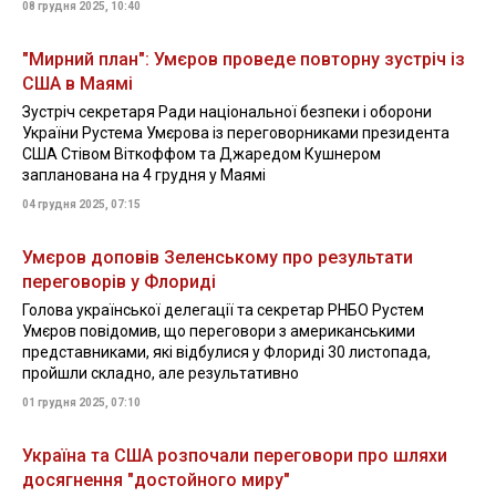
08 грудня 2025, 10:40
"Мирний план": Умєров проведе повторну зустріч із
США в Маямі
Зустріч секретаря Ради національної безпеки і оборони
України Рустема Умєрова із переговорниками президента
США Стівом Віткоффом та Джаредом Кушнером
запланована на 4 грудня у Маямі
04 грудня 2025, 07:15
Умєров доповів Зеленському про результати
переговорів у Флориді
Голова української делегації та секретар РНБО Рустем
Умєров повідомив, що переговори з американськими
представниками, які відбулися у Флориді 30 листопада,
пройшли складно, але результативно
01 грудня 2025, 07:10
Україна та США розпочали переговори про шляхи
досягнення "достойного миру"