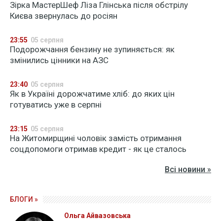
Зірка МастерШеф Ліза Глінська після обстрілу
Києва звернулась до росіян
23:55
05 серпня
Подорожчання бензину не зупиняється: як
змінились цінники на АЗС
23:40
05 серпня
Як в Україні дорожчатиме хліб: до яких цін
готуватись уже в серпні
23:15
05 серпня
На Житомирщині чоловік замість отримання
соцдопомоги отримав кредит - як це сталось
Всі новини »
БЛОГИ »
Ольга Айвазовська