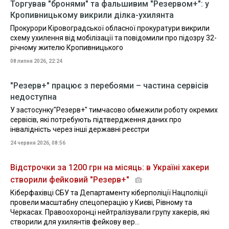
Торгував "бронями" та фальшивим "Резервом+": у
Кропивницькому викрили ділка-ухилянта
Прокурори Кіровоградської обласної прокуратури викрили
схему ухилення від мобілізації та повідомили про підозру 32-
річному жителю Кропивницького
08 липня 2026, 22:24
"Резерв+" працює з перебоями – частина сервісів
недоступна
У застосунку"Резерв+" тимчасово обмежили роботу окремих
сервісів, які потребують підтвердження даних про
інвалідність через інші державні реєстри
24 червня 2026, 08:56
Відстрочки за 1200 грн на місяць: в Україні хакери
створили фейковий "Резерв+"
Кіберфахівці СБУ та Департаменту кіберполіції Нацполіції
провели масштабну спецоперацію у Києві, Рівному та
Черкасах. Правоохоронці нейтралізували групу хакерів, які
створили для ухилянтів фейкову вер...