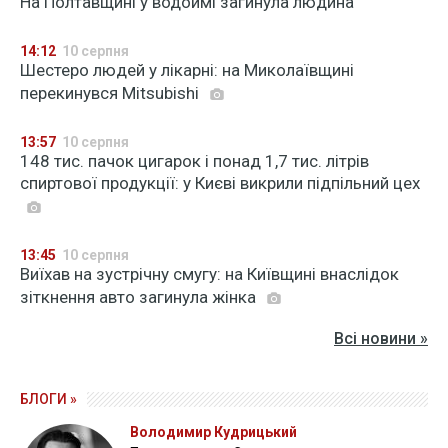
На Полтавщині у водоймі загинула людина
14:12
10 серпня
Шестеро людей у лікарні: на Миколаївщині
перекинувся Mitsubishi
13:57
10 серпня
148 тис. пачок цигарок і понад 1,7 тис. літрів
спиртової продукції: у Києві викрили підпільний цех
13:45
10 серпня
Виїхав на зустрічну смугу: на Київщині внаслідок
зіткнення авто загинула жінка
Всі новини »
БЛОГИ »
Володимир Кудрицький