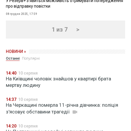
У Резерв+ зʼявиться можливість отримувати попередження
про відправку повістки
08 грудня 2025, 17:59
1 из 7
>
НОВИНИ »
Останні
Популярні
14:40
10 серпня
На Київщині чоловік знайшов у квартирі брата
мертву людину
14:37
10 серпня
На Черкащині померла 11-річна дівчинка: поліція
з'ясовує обставини трагедії
14:20
10 серпня