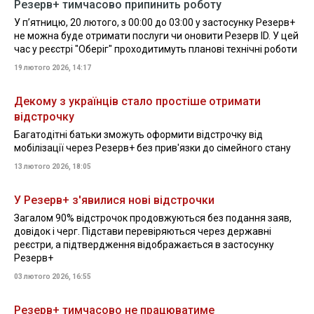
Резерв+ тимчасово припинить роботу
У пʼятницю, 20 лютого, з 00:00 до 03:00 у застосунку Резерв+
не можна буде отримати послуги чи оновити Резерв ID. У цей
час у реєстрі "Оберіг" проходитимуть планові технічні роботи
19 лютого 2026, 14:17
Декому з українців стало простіше отримати
відстрочку
Багатодітні батьки зможуть оформити відстрочку від
мобілізації через Резерв+ без прив'язки до сімейного стану
13 лютого 2026, 18:05
У Резерв+ з'явилися нові відстрочки
Загалом 90% відстрочок продовжуються без подання заяв,
довідок і черг. Підстави перевіряються через державні
реєстри, а підтвердження відображається в застосунку
Резерв+
03 лютого 2026, 16:55
Резерв+ тимчасово не працюватиме