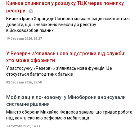
Киянка опинилася у розшуку ТЦК через помилку
реєстру
Киянка Ірина Харациді-Логінова кілька місяців намагається
довести, що її незаконно внесли до реєстру
військовозобов'язаних
19 березня 2026, 15:27
У Резерв+ з'явилась нова відстрочка від служби:
хто може оформити
У застосунку «Резерв+» зʼявилась нова функція. Це
стосується багатодітних батьків
02 березня 2026, 22:50
Мобілізація по-новому: у Міноборони анонсували
системне рішення
Міністр оборони Михайло Федоров заявив, що триває робота
над комплексною реформою мобілізації
23 лютого 2026, 14:14