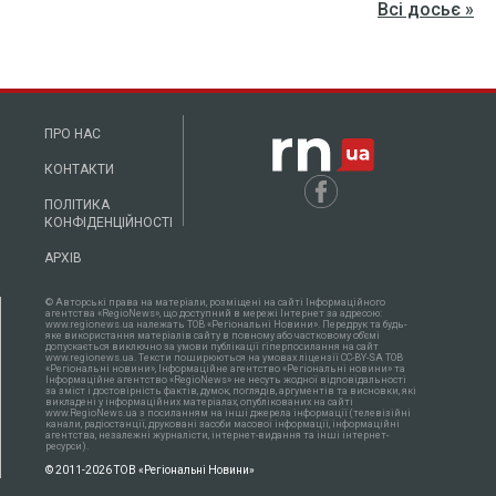
Всі досьє »
ПРО НАС
КОНТАКТИ
ПОЛІТИКА
КОНФІДЕНЦІЙНОСТІ
АРХІВ
© Авторські права на матеріали, розміщені на сайті Інформаційного
агентства «RegioNews», що доступний в мережі Інтернет за адресою:
www.regionews.ua належать ТОВ «Регіональні Новини». Передрук та будь-
яке використання матеріалів сайту в повному або частковому об'ємі
допускається виключно за умови публікації гіперпосилання на сайт
www.regionews.ua. Тексти поширюються нa умовах ліцензії CC-BY-SA ТОВ
«Регіональні новини», Інформаційне агентство «Регіональні новини» та
Інформаційне агентство «RegioNews» не несуть жодної відповідальності
за зміст і достовірність фактів, думок, поглядів, аргументів та висновки, які
викладені у інформаційних матеріалах, опублікованих на сайті
www.RegioNews.ua з посиланням на інші джерела інформації (телевізійні
канали, радіостанції, друковані засоби масової інформації, інформаційні
агентства, незалежні журналісти, інтернет-видання та інші інтернет-
ресурси).
© 2011-2026 ТОВ «Регіональні Новини»