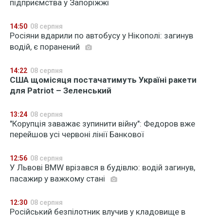
підприємства у Запоріжжі
14:50
08 серпня
Росіяни вдарили по автобусу у Нікополі: загинув
водій, є поранений
14:22
08 серпня
США щомісяця постачатимуть Україні ракети
для Patriot – Зеленський
13:24
08 серпня
"Корупція заважає зупинити війну": Федоров вже
перейшов усі червоні лінії Банкової
12:56
08 серпня
У Львові BMW врізався в будівлю: водій загинув,
пасажир у важкому стані
12:30
08 серпня
Російський безпілотник влучив у кладовище в