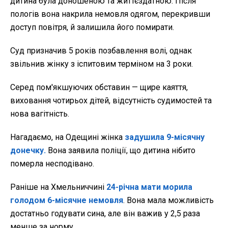
дитина була доношеною та життєздатною. Після
пологів вона накрила немовля одягом, перекривши
доступ повітря, й залишила його помирати.
Суд призначив 5 років позбавлення волі, однак
звільнив жінку з іспитовим терміном на 3 роки.
Серед пом'якшуючих обставин — щире каяття,
виховання чотирьох дітей, відсутність судимостей та
нова вагітність.
Нагадаємо, на Одещині жінка
задушила 9-місячну
донечку.
Вона заявила поліції, що дитина нібито
померла несподівано.
Раніше на Хмельниччині
24-річна мати морила
голодом 6-місячне немовля
. Вона мала можливість
достатньо годувати сина, але він важив у 2,5 раза
менше за норму.