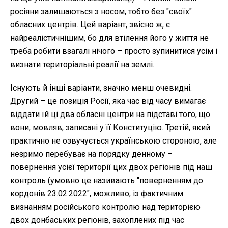
росіяни залишаються з носом, тобто без "своїх"
обласних центрів. Цей варіант, звісно ж, є
найреалістичнішим, бо для втілення його у життя не
треба робити взагалі нічого – просто зупинитися усім і
визнати територіальні реалії на землі.
Існують й інші варіанти, значно менш очевидні.
Другий – це позиція Росії, яка час від часу вимагає
віддати їй ці два обласні центри на підставі того, що
вони, мовляв, записані у її Конституцію. Третій, який
практично не озвучується українською стороною, але
незримо перебуває на порядку денному –
повернення усієї території цих двох регіонів під наш
контроль (умовно це називають "поверненням до
кордонів 23.02.2022", можливо, із фактичним
визнанням російського контролю над територією
двох донбаських регіонів, захоплених під час