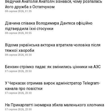
Ведучий Анатолій Анатоліч зізнався, чому розпалась
його дружба з Остапчуком
08 серпня 2026, 01:35
Дівчина співака Володимира Дантеса офіційно
підтвердила їхні стосунки
08 серпня 2026, 00:55
Відома українська акторка втратила чоловіка після
тяжкої хвороби
08 серпня 2026, 00:30
Бензин стрімко падає: як змінились цінники на АЗС
07 серпня 2026, 23:50
У Черкасах отримав вирок адміністратор Telegram-
канала про повістки
07 серпня 2026, 23:30
На Прикарпатті іномарка збила маленького хлопчика
07 серпня 2026, 23:00