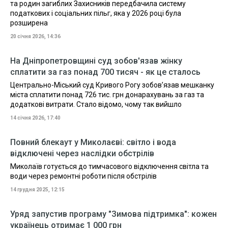
та родин загиблих Захисників передбачила систему
податкових і соціальних пільг, яка у 2026 році була
розширена
20 січня 2026, 14:36
На Дніпропетровщині суд зобов'язав жінку
сплатити за газ понад 700 тисяч - як це сталось
Центрально-Міський суд Кривого Рогу зобов’язав мешканку
міста сплатити понад 726 тис. грн донарахувань за газ та
додаткові витрати. Стало відомо, чому так вийшло
14 січня 2026, 17:40
Повний блекаут у Миколаєві: світло і вода
відключені через наслідки обстрілів
Миколаїв готується до тимчасового відключення світла та
води через ремонтні роботи після обстрілів
14 грудня 2025, 12:15
Уряд запустив програму "Зимова підтримка": кожен
українець отримає 1 000 грн