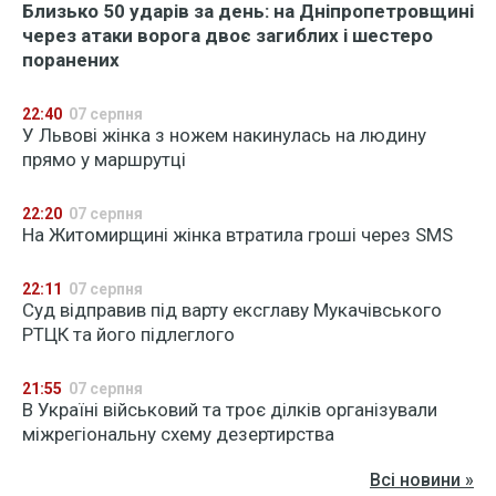
Близько 50 ударів за день: на Дніпропетровщині
через атаки ворога двоє загиблих і шестеро
поранених
22:40
07 серпня
У Львові жінка з ножем накинулась на людину
прямо у маршрутці
22:20
07 серпня
На Житомирщині жінка втратила гроші через SMS
22:11
07 серпня
Суд відправив під варту ексглаву Мукачівського
РТЦК та його підлеглого
21:55
07 серпня
В Україні військовий та троє ділків організували
міжрегіональну схему дезертирства
Всі новини »