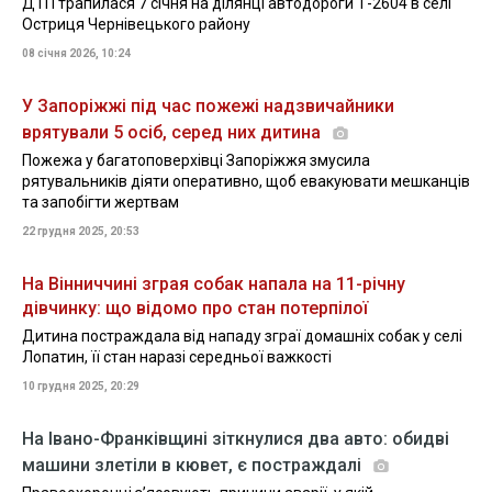
ДТП трапилася 7 січня на ділянці автодороги Т-2604 в селі
Остриця Чернівецького району
08 січня 2026, 10:24
У Запоріжжі під час пожежі надзвичайники
врятували 5 осіб, серед них дитина
Пожежа у багатоповерхівці Запоріжжя змусила
рятувальників діяти оперативно, щоб евакуювати мешканців
та запобігти жертвам
22 грудня 2025, 20:53
На Вінниччині зграя собак напала на 11-річну
дівчинку: що відомо про стан потерпілої
Дитина постраждала від нападу зграї домашніх собак у селі
Лопатин, її стан наразі середньої важкості
10 грудня 2025, 20:29
На Івано-Франківщині зіткнулися два авто: обидві
машини злетіли в кювет, є постраждалі