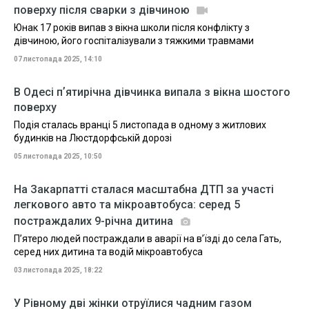
поверху після сварки з дівчиною
Юнак 17 років випав з вікна школи після конфлікту з
дівчиною, його госпіталізували з тяжкими травмами
07 листопада 2025, 14:10
​​В Одесі пʼятирічна дівчинка випала з вікна шостого
поверху
Подія сталась вранці 5 листопада в одному з житлових
будинків на Люстдорфській дорозі
05 листопада 2025, 10:50
На Закарпатті сталася масштабна ДТП за участі
легкового авто та мікроавтобуса: серед 5
постраждалих 9-річна дитина
П’ятеро людей постраждали в аварії на в’їзді до села Гать,
серед них дитина та водій мікроавтобуса
03 листопада 2025, 18:22
У Рівному дві жінки отруїлися чадним газом