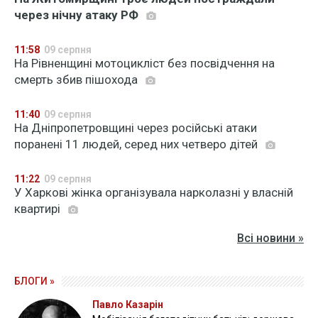
через нічну атаку РФ
11:58
09 серпня
На Рівненщині мотоцикліст без посвідчення на
смерть збив пішохода
11:40
09 серпня
На Дніпропетровщині через російські атаки
поранені 11 людей, серед них четверо дітей
11:22
09 серпня
У Харкові жінка організувала нарколазні у власній
квартирі
Всі новини »
БЛОГИ »
Павло Казарін