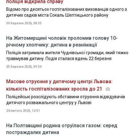
поліція відкрила справу
Відомо про десятьох госпіталізованих вихованців одного з
дитячих садків міста Сокаль Шептицького району
30 березня 2026, 08:33
На Житомирщині чоловік проломив голову 10-
річному хлопчику: дитина в реанімації
Поліція затримала жителя Чуднівської громади, який тяжко
травмував дитину. Подія сталася вдень 22 березня
25 березня 2026, 09:34
Масове отруєння у дитячому центрі Львова:
кількість госпіталізованих зросла до 21
Поліцейські розслідують обставини отруєння відвідувачів
дитячого розважального центру у Львові
24 лютого 2026, 12:51
На Полтавщині родина отруїлася газом: серед
постраждалих дитина