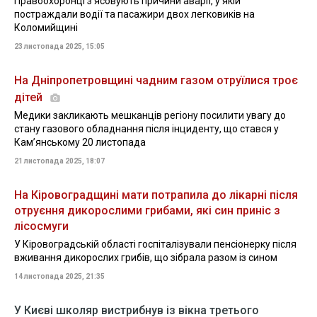
Правоохоронці з’ясовують причини аварії, у якій
постраждали водії та пасажири двох легковиків на
Коломийщині
23 листопада 2025, 15:05
На Дніпропетровщині чадним газом отруїлися троє
дітей
Медики закликають мешканців регіону посилити увагу до
стану газового обладнання після інциденту, що стався у
Кам’янському 20 листопада
21 листопада 2025, 18:07
На Кіровоградщині мати потрапила до лікарні після
отруєння дикорослими грибами, які син приніс з
лісосмуги
У Кіровоградській області госпіталізували пенсіонерку після
вживання дикорослих грибів, що зібрала разом із сином
14 листопада 2025, 21:35
У Києві школяр вистрибнув із вікна третього