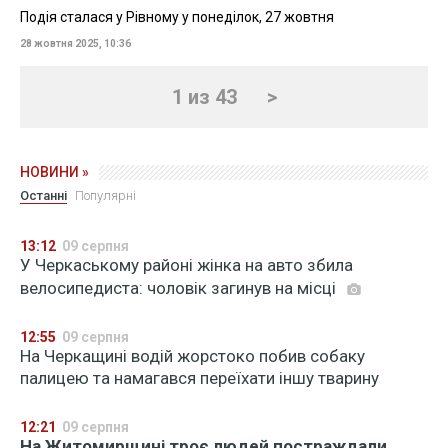
Подія сталася у Рівному у понеділок, 27 жовтня
28 жовтня 2025, 10:36
1 из 43
>
НОВИНИ »
Останні
Популярні
13:12
09 серпня
У Черкаському районі жінка на авто збила
велосипедиста: чоловік загинув на місці
12:55
09 серпня
На Черкащині водій жорстоко побив собаку
палицею та намагався переїхати іншу тварину
12:21
09 серпня
На Житомирщині троє людей постраждали