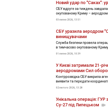
Новий удар по "Саках": 
СБУ вдруге за тиждень завдала 
окупованому Криму – аеродромах
03 липня 2026, 13:51
СБУ уразила аеродром "Са
винищувачами
Служба безпеки провела операц
в тимчасово окупованому Крим
01 липня 2026, 10:39
У Києві затримали 21-рі
аеродромами Сил оборо
Контррозвідка СБУ викрила аген
виявити та передати координати
02 лютого 2026, 13:28
Унікальна операція: ГУР
Су-27 під Липецьком