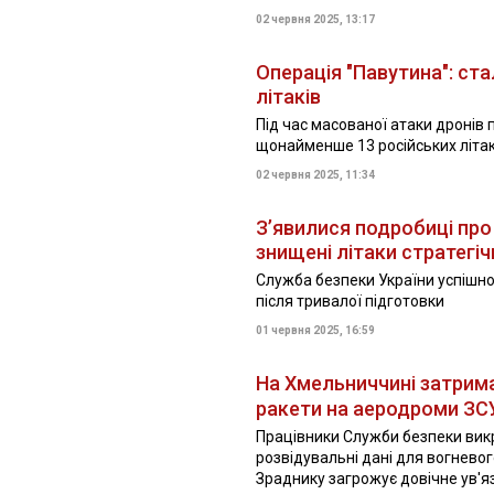
02 червня 2025, 13:17
Операція "Павутина": ст
літаків
Під час масованої атаки дронів 
щонайменше 13 російських літак
02 червня 2025, 11:34
З’явилися подробиці про
знищені літаки стратегічн
Служба безпеки України успішно
після тривалої підготовки
01 червня 2025, 16:59
На Хмельниччині затрима
ракети на аеродроми З
Працівники Служби безпеки викр
розвідувальні дані для вогнево
Зраднику загрожує довічне ув'я