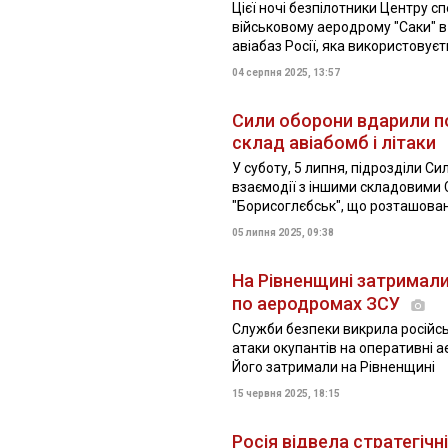
Цієї ночі безпілотники Центру с
військовому аеродрому "Саки" 
авіабаз Росії, яка використовуєть
04 серпня 2025, 13:57
Сили оборони вдарили п
склад авіабомб і літаки
У суботу, 5 липня, підрозділи С
взаємодії з іншими складовими 
"Борисоглєбськ", що розташовани
05 липня 2025, 09:38
На Рівненщині затримали
по аеродромах ЗСУ
Служби безпеки викрила російсь
атаки окупантів на оперативні а
Його затримали на Рівненщині
15 червня 2025, 18:15
Росія відвела стратегічні