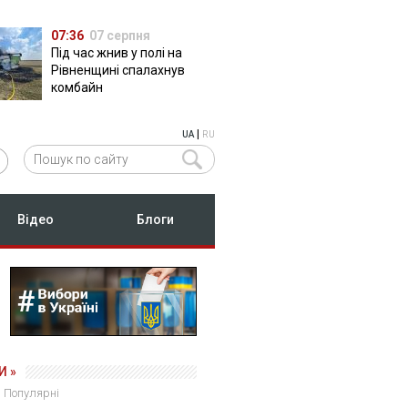
07:36
07 серпня
Під час жнив у полі на
Рівненщині спалахнув
комбайн
|
UA
RU
Відео
Блоги
И »
Популярні