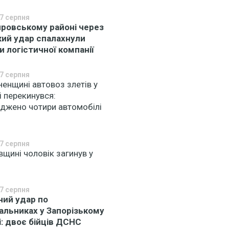
7 серпня
провському районі через
ий удар спалахнули
и логістичної компанії
7 серпня
ненщині автовоз злетів у
і перекинувся:
джено чотири автомобілі
7 серпня
вщині чоловік загинув у
7 серпня
ний удар по
альниках у Запорізькому
і: двоє бійців ДСНС