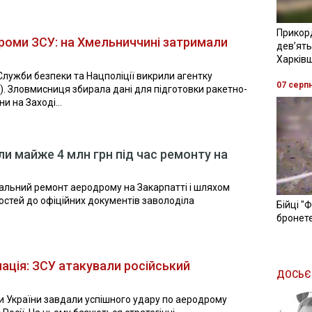
Прикор
роми ЗСУ: на Хмельниччині затримали
девʼять
Харків
Служби безпеки та Нацполіції викрили агентку
07 серп
У). Зловмисниця збирала дані для підготовки ракетно-
и на Заході...
и майже 4 млн грн під час ремонту на
альний ремонт аеродрому на Закарпатті і шляхом
стей до офіційних документів заволоділа
Бійці "
бронете
ація: ЗСУ атакували російський
ДОСЬЄ
ни України завдали успішного удару по аеродрому