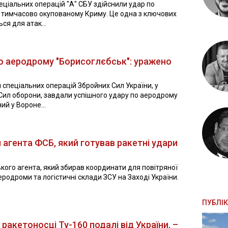
пеціальних операцій "А" СБУ здійснили удар по
в тимчасово окупованому Криму. Це одна з ключових
ся для атак...
о аеродрому "Борисоглєбськ": уражено
ил спеціальних операцій Збройних Сил України, у
Сил оборони, завдали успішного удару по аеродрому
й у Вороне...
 агента ФСБ, який готував ракетні удари
кого агента, який збирав координати для повітряної
еродроми та логістичні склади ЗСУ на Заході України.
ПУБЛІК
 ракетоносці Ту-160 подалі від України, –