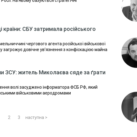
 Росії. На ньому базуються стратегічні
і країни: СБУ затримала російського
ельниччині чергового агента російської військової
іку загрожує довічне ув’язнення з конфіскацією майна
и ЗСУ: житель Миколаєва сяде за ґрати
лення волі засуджено інформатора ФСБ РФ, який
їнськими військовими аеродромами
1
2
3
наступна >