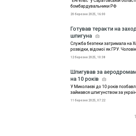
"Енгельс" у Саратовській області
бомбардувальники РФ
20 березня 2025, 16:00
Готував теракти на заход
шпигуна
Служба безпеки затримала на Хм
розвідки, відомої як ГРУ. Чолов
12 березня 2025, 10:38
Шпигував за аеродромам
на 10 років
У Миколаєві до 10 років позбав
займався шпигунством за укра
11 березня 2025, 07:22