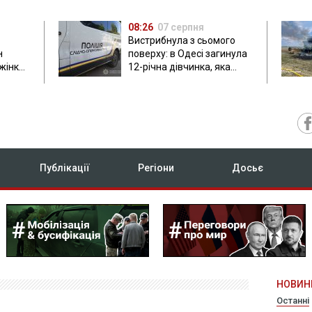
08:26
07 серпня
Вистрибнула з сьомого
н
поверху: в Одесі загинула
 жінки
12-річна дівчинка, яка
приїхала на відпочинок
Публікації
Регіони
Досьє
НОВИН
Останні