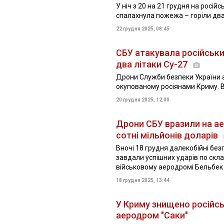
У ніч з 20 на 21 грудня на росі
спалахнула пожежа – горіли два
22 грудня 2025, 08:45
СБУ атакувала російськи
два літаки Су-27
Дрони Служби безпеки України 
окупованому росіянами Криму. В
20 грудня 2025, 12:00
Дрони СБУ вразили на ае
сотні мільйонів доларів
Вночі 18 грудня далекобійні бе
завдали успішних ударів по скл
військовому аеродромі Бельбек у
18 грудня 2025, 13:44
У Криму знищено російсь
аеродром "Саки"