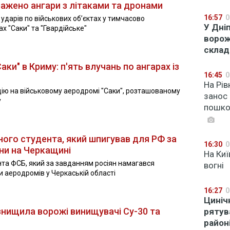
уражено ангари з літаками та дронами
16:57
0
ударів по військових об’єктах у тимчасово
У Дні
 "Саки" та "Гвардійське"
ворож
склад
ки" в Криму: п'ять влучань по ангарах із
16:45
0
На Рів
ію на військовому аеродромі "Саки", розташованому
занос 
у
пошко
чного студента, який шпигував для РФ за
16:30
0
ни на Черкащині
На Киї
та ФСБ, який за завданням росіян намагався
вогні
 аеродромів у Черкаській області
16:27
0
Циніч
 знищила ворожі винищувачі Су-30 та
рятув
район