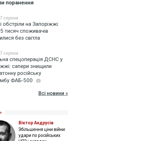
ли поранення
7 серпня
 обстріли на Запоріжжі:
 5 тисяч споживачів
илися без світла
7 серпня
льна спецоперація ДСНС у
іжжі: сапери знищили
атонну російську
омбу ФАБ-500
Всі новини »
»
Віктор Андрусів
Збільшення ціни війни:
удари по російських