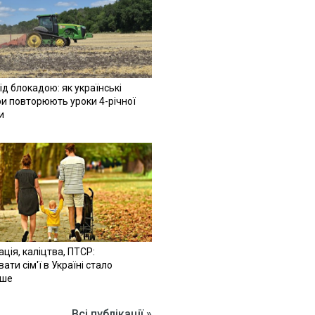
ід блокадою: як українські
и повторюють уроки 4-річної
и
ація, каліцтва, ПТСР:
ати сім'ї в Україні стало
іше
Всі публікації »