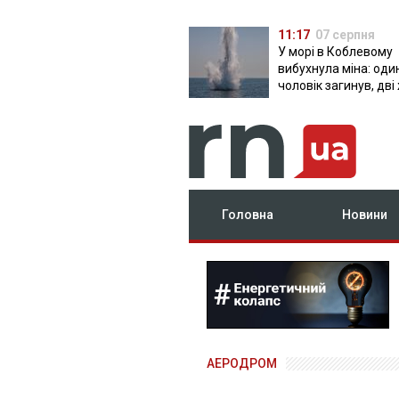
11:17
07 серпня
У морі в Коблевому
вибухнула міна: оди
чоловік загинув, дві
поранені
Головна
Новини
АЕРОДРОМ