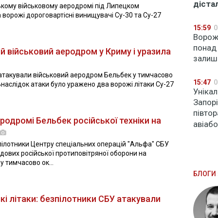
діста
йському військовому аеродромі під Липецком
 ворожі дороговартісні винищувачі Су-30 та Су-27
15:59
0
Ворожі
понад
й військовий аеродром у Криму і уразила
залиш
атакували військовий аеродром Бельбек у тимчасово
15:47
0
наслідок атаки було уражено два ворожі літаки Су-27
Уніка
Запор
півтор
родромі Бельбек російської техніки на
авіаб
зпілотники Центру спеціальних операцій "Альфа" СБУ
адових російської протиповітряної оборони на
 тимчасово ок...
БЛОГИ 
кі літаки: безпілотники СБУ атакували