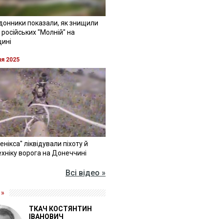
донники показали, як знищили
 російських "Молній" на
щині
ня 2025
Фенікса" ліквідували піхоту й
хніку ворога на Донеччині
Всі відео »
 »
ТКАЧ КОСТЯНТИН
ІВАНОВИЧ