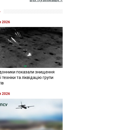
»
я 2026
донники показали знищення
 техніки та ліквідацію групи
ів
я 2026