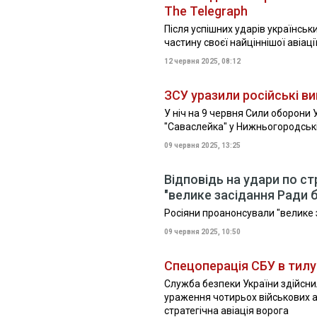
The Telegraph
Після успішних ударів українськ
частину своєї найціннішої авіації
12 червня 2025, 08:12
ЗСУ уразили російські в
У ніч на 9 червня Сили оборони
"Саваслейка" у Нижньогородські
09 червня 2025, 13:25
Відповідь на удари по с
"велике засідання Ради 
Росіяни проанонсували "велике 
09 червня 2025, 10:50
Спецоперація СБУ в тилу
Служба безпеки України здійсн
ураження чотирьох військових а
стратегічна авіація ворога