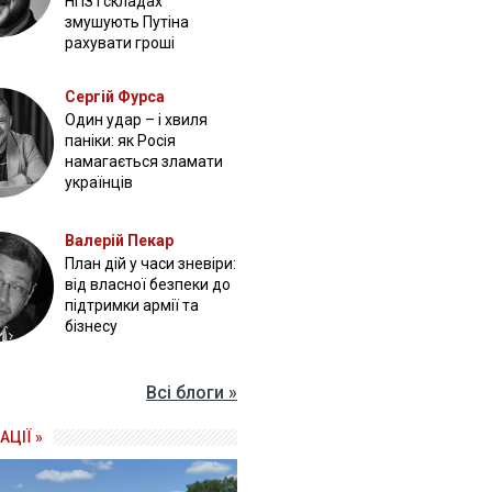
НПЗ і складах
змушують Путіна
рахувати гроші
Сергій Фурса
Один удар – і хвиля
паніки: як Росія
намагається зламати
українців
Валерій Пекар
План дій у часи зневіри:
від власної безпеки до
підтримки армії та
бізнесу
Всі блоги »
АЦІЇ »