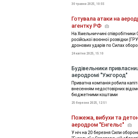
30 травня 2025, 10:55
Готувала атаки на аерод
агентку РФ
На Хмельниччині співробітники 
російської воєнної розвідки (ГР
дронових ударів по Силах оборон
24 квітня 2025, 15:10
Будівельники привласнил
аеродромі "Ужгород"
Приватна компанія робила капіт
внесенням недостовірних відомо
бюджетними коштами
25 березня 2025, 12:51
Пожежа, вибухи та детон
аеродром "Енгельс"
У ніч на 20 березня Сили оборо