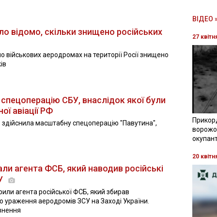
ВІДЕО 
ало відомо, скільки знищено російських
27 квітн
по військових аеродромах на території Росії знищено
ів
 спецоперацію СБУ, внаслідок якої були
ої авіації РФ
Прикор
 здійснила масштабну спецоперацію "Павутина",
ворожої
окупант
20 квітн
ли агента ФСБ, який наводив російські
СУ
или агента російської ФСБ, який збирав
го ураження аеродромів ЗСУ на Заході України.
знення