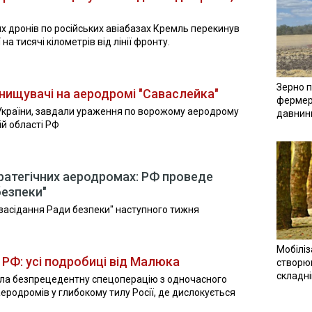
их дронів по російських авіабазах Кремль перекинув
 на тисячі кілометрів від лінії фронту.
Зерно п
инищувачі на аеродромі "Саваслейка"
фермер
 України, завдали ураження по ворожому аеродрому
давнин
й області РФ
тратегічних аеродромах: РФ проведе
безпеки"
засідання Ради безпеки" наступного тижня
Мобіліз
 РФ: усі подробиці від Малюка
створюв
складн
ила безпрецедентну спецоперацію з одночасного
еродромів у глибокому тилу Росії, де дислокується