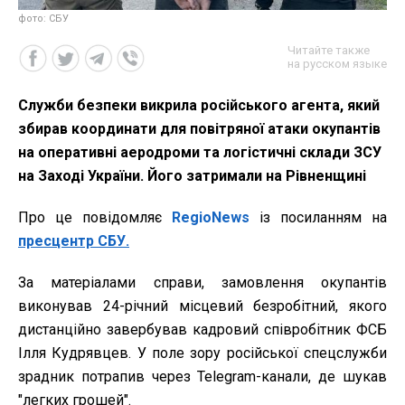
фото: СБУ
Читайте также
на русском языке
Служби безпеки викрила російського агента, який
збирав координати для повітряної атаки окупантів
на оперативні аеродроми та логістичні склади ЗСУ
на Заході України. Його затримали на Рівненщині
Про це повідомляє
RegioNews
із посиланням на
пресцентр СБУ.
За матеріалами справи, замовлення окупантів
виконував 24-річний місцевий безробітний, якого
дистанційно завербував кадровий співробітник ФСБ
Ілля Кудрявцев. У поле зору російської спецслужби
зрадник потрапив через Telegram-канали, де шукав
"легких грошей".