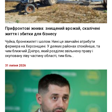
Прифронтові жнива: знищений врожай, скалічені
життя і збитки для бізнесу
Чуйка, бронежилет і шолом. Нині це звичайні атрибути
фермера на Херсонщині. У деяких районах спокійніше, та
чим ближчий Дніпро, який розділяє звільнену праву і
окуповану ліву частину області, тим біль...
31 липня 2026