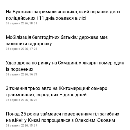
На Буковині затримали чоловіка, який поранив двох
поліцейських і 11 днів ховався в лісі
08 серпня 2026, 18:01
Мобілізація багатодітних батьків: держава має
залишити відстрочку
08 серпня 2026, 17:24
Удар дрона по ринку на Сумщині: у лікарні помер один
із поранених
08 серпня 2026, 16:53
Зіткнення трьох авто на Житомирщині: семеро
травмованих, серед них – двоє дітей
08 серпня 2026, 16:26
Понад 25 років займався поверненням тіл загиблих
на війні: у Києві попрощалися з Олексієм Юковим
08 серпня 2026, 15:57