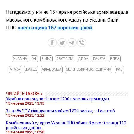
Нагадаємо, у ніч на 15 червня російська армія завдала
масованого комбінованого удару по Україні. Сили
ППО
знешкодили 167 ворожих цілей.
УКРАЇНА
РФ
ВІЙНА
ОБСТРІЛИ
ДРОН
РАКЕТА
БПЛА
АТАКА
ШАХЕД
АВІАБОМБА
ЗЕЛЕНСЬКИЙ ВОЛОДИМИР
КАБ
ЧИТАЙТЕ ТАКОЖ »
Україна повернула тіла ще 1200 полеглих громадян
15 червня 2025, 13:15
За добу ЗСУ ліквідували майже 1200 росіян, — Генштаб
15 червня 2025, 12:22
Комбінований удар по Україні: ППО збила 8 ракет і понад 110
російських дронів
15 червня 2025, 10:20