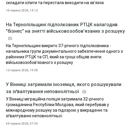
складати іспити та перестала виходити на зв'язок
16 червня 2026, 14:12
На Тернопільщині підполковник РТЦК налагодив
"бізнес" на знятті військовозобов’язаних з розшуку
На Тернопільщині викрито 37-річного підполковника -
начальника групи документального забезпечення одного з
районних РТЦК та СП, який за гроші обіцяв зняти
військовозобов’язаного з розшуку
12 червня 2026, 19:58
У Вінниці затримали іноземця, якого розшукували
за зґвалтування неповнолітньої
У Вінниці міграційна поліція затримала 32-річного
громадянина Республіки Молдова, який перебував у
міжнародному розшуку за підозрою у викраденні та
зґвалтуванні неповнолітньої
04 червня 2026, 07:36