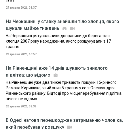
суду
27 травня 2026, 08:37
На Черкащині у ставку знайшли тіло хлопця, якого
шукали майже тиждень
На Черкащині рятувальники доправили до берега тіло
хлопця 2007 року народження, якого розшукували з 17
травня
23 травня 2026, 16:57
На Рівненщині вже 14 днів шукають зниклого
підлітка: що відомо
На Рівненщині уже два тижні тривають пошуки 15-річного
Романа Кирилюка, який зник 5 травня у селі Олександрія
Рівненського району. Відтоді про місцеперебування підлітка
нічого не відомо
20 травня 2026, 08:39
В Одесі натовп перешкоджав затриманню чоловіка,
який перебував у розшуку