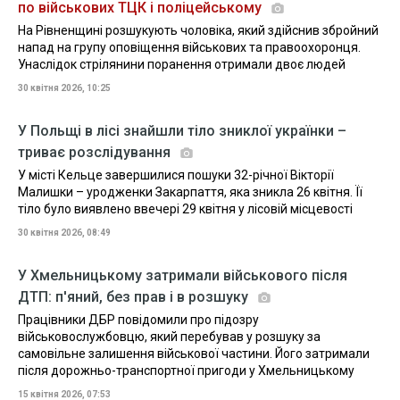
по військових ТЦК і поліцейському
На Рівненщині розшукують чоловіка, який здійснив збройний
напад на групу оповіщення військових та правоохоронця.
Унаслідок стрілянини поранення отримали двоє людей
30 квітня 2026, 10:25
У Польщі в лісі знайшли тіло зниклої українки –
триває розслідування
У місті Кельце завершилися пошуки 32-річної Вікторії
Малишки – уродженки Закарпаття, яка зникла 26 квітня. Її
тіло було виявлено ввечері 29 квітня у лісовій місцевості
30 квітня 2026, 08:49
У Хмельницькому затримали військового після
ДТП: п'яний, без прав і в розшуку
Працівники ДБР повідомили про підозру
військовослужбовцю, який перебував у розшуку за
самовільне залишення військової частини. Його затримали
після дорожньо-транспортної пригоди у Хмельницькому
15 квітня 2026, 07:53