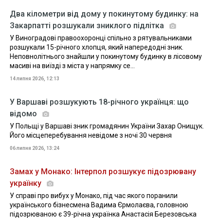
Два кілометри від дому у покинутому будинку: на
Закарпатті розшукали зниклого підлітка
У Виноградові правоохоронці спільно з рятувальниками
розшукали 15-річного хлопця, який напередодні зник.
Неповнолітнього знайшли у покинутому будинку в лісовому
масиві на виїзді з міста у напрямку се...
14 липня 2026, 12:13
У Варшаві розшукують 18-річного українця: що
відомо
У Польщі у Варшаві зник громадянин України Захар Онищук.
Його місцеперебування невідоме з ночі 30 червня
06 липня 2026, 13:24
Замах у Монако: Інтерпол розшукує підозрювану
українку
У справі про вибух у Монако, під час якого поранили
українського бізнесмена Вадима Єрмолаєва, головною
підозрюваною є 39-річна українка Анастасія Березовська