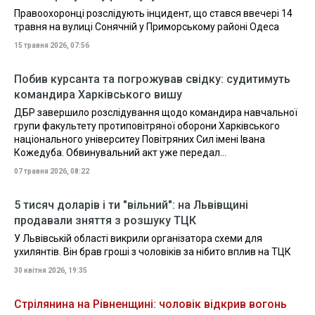
Правоохоронці розслідують інцидент, що стався ввечері 14
травня на вулиці Сонячній у Приморському районі Одеса
15 травня 2026, 07:56
Побив курсанта та погрожував свідку: судитимуть
командира Харківського вишу
ДБР завершило розслідування щодо командира навчальної
групи факультету протиповітряної оборони Харківського
національного університеу Повітряних Сил імені Івана
Кожедуба. Обвинувальний акт уже передал...
07 травня 2026, 08:22
5 тисяч доларів і ти "вільний": на Львівщині
продавали зняття з розшуку ТЦК
У Львівській області викрили організатора схеми для
ухилянтів. Він брав гроші з чоловіків за нібито вплив на ТЦК
30 квітня 2026, 19:35
Стрілянина на Рівненщині: чоловік відкрив вогонь