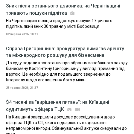
Зник після останнього дзвоника: на Чернігівщині
тривають пошуки підлітка
На Чернігівщині поліція продовжує пошуки 17-річного
підлітка, який зник 30 травня у місті Бобровиця
02 червня 2026, 10:19
Справа Григоришина: прокуратура вимагає арешту
та міжнародного розшуку для бізнесмена
До суду подали клопотання про обрання запобіжного заходу
бізнесмену Костянтину Григоришину у вигляді тримання під
вартою. Це необхідно для подальшого звернення до
Інтерполу щодо оголошення його у міжн...
28 травня 2026, 21:37
$4 тисячі за "вирішення питань": на Київщині
судитимуть офіцера ТЦК
На Київщині завершили досудове розслідування щодо
офіцера ТЦК та СП, якого підозрюють в одержанні
неправомірної вигоди. Обвинувальний акт уже скерували до