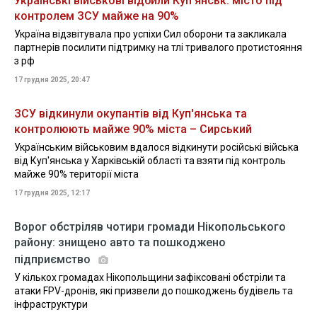
Українські військові відбили Куп’янськ: місто під
контролем ЗСУ майже на 90%
Україна відзвітувала про успіхи Сил оборони та закликала
партнерів посилити підтримку на тлі тривалого протистояння
з рф
17 грудня 2025, 20:47
ЗСУ відкинули окупантів від Куп'янська та
контролюють майже 90% міста – Сирський
Українським військовим вдалося відкинути російські війська
від Куп'янська у Харківській області та взяти під контроль
майже 90% території міста
17 грудня 2025, 12:17
Ворог обстріляв чотири громади Нікопольського
району: знищено авто та пошкоджено
підприємство
У кількох громадах Нікопольщини зафіксовані обстріли та
атаки FPV-дронів, які призвели до пошкоджень будівель та
інфраструктури