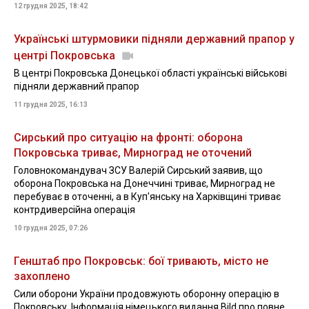
12 грудня 2025, 18:42
Українські штурмовики підняли державний прапор у
центрі Покровська
В центрі Покровська Донецької області українські військові
підняли державний прапор
11 грудня 2025, 16:13
Сирський про ситуацію на фронті: оборона
Покровська триває, Мирноград не оточений
Головнокомандувач ЗСУ Валерій Сирський заявив, що
оборона Покровська на Донеччині триває, Мирноград не
перебуває в оточенні, а в Куп'янську на Харківщині триває
контрдиверсійна операція
10 грудня 2025, 07:26
Генштаб про Покровськ: бої тривають, місто не
захоплено
Сили оборони України продовжують оборонну операцію в
Покровську. Інформація німецького видання Bild про повне