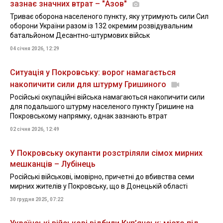
зазнає значних втрат – "Азов"
Триває оборона населеного пункту, яку утримують сили Сил
оборони України разом із 132 окремим розвідувальним
батальйоном Десантно-штурмових військ
04 січня 2026, 12:29
Ситуація у Покровську: ворог намагається
накопичити сили для штурму Гришиного
Російські окупаційні війська намагаються накопичити сили
для подальшого штурму населеного пункту Гришине на
Покровському напрямку, однак зазнають втрат
02 січня 2026, 12:49
У Покровську окупанти розстріляли сімох мирних
мешканців – Лубінець
Російські військові, імовірно, причетні до вбивства семи
мирних жителів у Покровську, що в Донецькій області
30 грудня 2025, 07:22