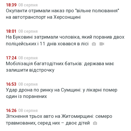
18:39
08 серпня
Окупанти отримали наказ про "вільне полювання"
на автотранспорт на Херсонщині
18:01
08 серпня
На Буковині затримали чоловіка, який поранив двох
поліцейських і 11 днів ховався в лісі
17:24
08 серпня
Мобілізація багатодітних батьків: держава має
залишити відстрочку
16:53
08 серпня
Удар дрона по ринку на Сумщині: у лікарні помер
один із поранених
16:26
08 серпня
Зіткнення трьох авто на Житомирщині: семеро
травмованих, серед них – двоє дітей