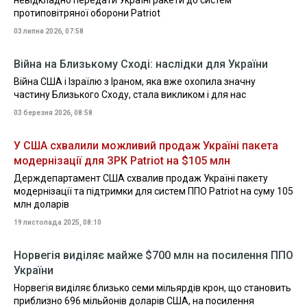
невідкладно передати Україні ракети до систем
протиповітряної оборони Patriot
03 липня 2026, 07:58
Війна на Близькому Сході: наслідки для України
Війна США і Ізраїлю з Іраном, яка вже охопила значну
частину Близького Сходу, стала викликом і для нас
03 березня 2026, 08:58
У США схвалили можливий продаж Україні пакета
модернізації для ЗРК Patriot на $105 млн
Держдепартамент США схвалив продаж Україні пакету
модернізації та підтримки для систем ППО Patriot на суму 105
млн доларів
19 листопада 2025, 08:10
Норвегія виділяє майже $700 млн на посилення ППО
України
Норвегія виділяє близько семи мільярдів крон, що становить
приблизно 696 мільйонів доларів США, на посилення