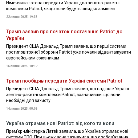
Німеччина готова передати Україні два зенітно-ракетні
комплекси Patriot, якщо вони будуть швидко замінені
22 липня 2025, 19:33
Трамп заявив про початок постачання Patriot до
України
Президент США Дональд Трамп заявив, що перші системи
протиповітряної оборони Patriot уже почали відвантажувати
європейським союзникам
16 липня 2025, 10:17
Трамп пообіцяв передати Україні системи Patriot
Президент США Дональд Трамп заявив, що надішле Україні
зенітно-ракетні комплекси Patriot, зазначивши, що вони
необхідні для захисту
14 липня 2025, 08:09
Україна отримає нові Patriot: від кого та коли
Прем'єр-міністерка Латвії заявила, що Україна отримає нові
системи ППО. При цьому вона зазначила, що є зобов'язання