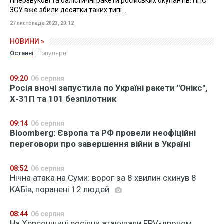
гіперзвукові та балістичні ракети російських окупантів. ППО
ЗСУ вже збили десятки таких типі...
27 листопада 2023, 20:12
НОВИНИ »
Останні
Популярні
09:20
06 серпня
Росія вночі запустила по Україні ракети "Онікс",
Х-31П та 101 безпілотник
09:14
06 серпня
Bloomberg: Європа та РФ провели неофіційні
переговори про завершення війни в Україні
08:52
06 серпня
Нічна атака на Суми: ворог за 8 хвилин скинув 8
КАБів, поранені 12 людей
08:44
06 серпня
На Херсонщині росіяни атакували FPV-дроном