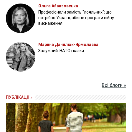
Ольга Айвазовська
Професіонали замість "лояльних": що
потрібно Україні, аби не програти війну
виснаження
Марина Данилюк-Ярмолаєва
Залужний, НАТО і казки
Всі блоги »
ПУБЛІКАЦІЇ »