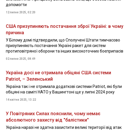
допомогти
12 липня 2025, 02:20
США призупиняють постачання зброї Україні: в чому
причина
У Білому домі підтвердили, що Сполучені Штати тимчасово
призупиняють постачання Україні ракет для систем
протиповітряної оборони та інших високоточних боєприпасів
02 липня 2025, 08:49
Україна досі не отримала обіцяні США системи
Patriot, – Зеленський
Україна так і не отримала додаткові системи Patriot, які були
обіцяні на саміті НАТО у Вашингтоні ще у липні 2024 року
14 квітня 2025, 13:22
У Повітряних Силах пояснили, чому немає
абсолютного захисту від "балістики"
Україна наразі не здатна захистити великі території від атак