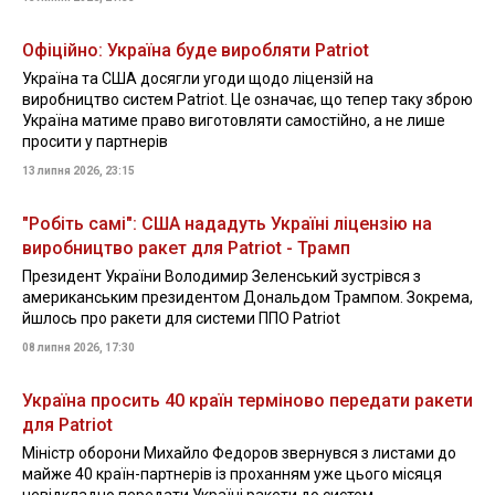
Офіційно: Україна буде виробляти Patriot
Україна та США досягли угоди щодо ліцензій на
виробництво систем Patriot. Це означає, що тепер таку зброю
Україна матиме право виготовляти самостійно, а не лише
просити у партнерів
13 липня 2026, 23:15
"Робіть самі": США нададуть Україні ліцензію на
виробництво ракет для Patriot - Трамп
Президент України Володимир Зеленський зустрівся з
американським президентом Дональдом Трампом. Зокрема,
йшлось про ракети для системи ППО Patriot
08 липня 2026, 17:30
Україна просить 40 країн терміново передати ракети
для Patriot
Міністр оборони Михайло Федоров звернувся з листами до
майже 40 країн-партнерів із проханням уже цього місяця