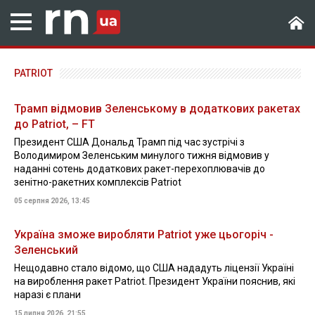
PATRIOT
Трамп відмовив Зеленському в додаткових ракетах
до Patriot, – FT
Президент США Дональд Трамп під час зустрічі з
Володимиром Зеленським минулого тижня відмовив у
наданні сотень додаткових ракет-перехоплювачів до
зенітно-ракетних комплексів Patriot
05 серпня 2026, 13:45
Україна зможе виробляти Patriot уже цьогоріч -
Зеленський
Нещодавно стало відомо, що США нададуть ліцензії Україні
на вироблення ракет Patriot. Президент України пояснив, які
наразі є плани
15 липня 2026, 21:55