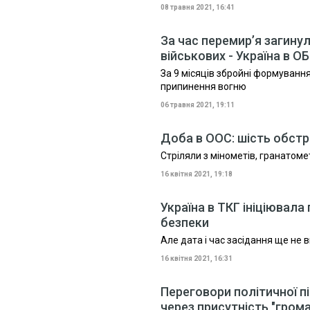
08 травня 2021, 16:41
За час перемир’я загинул
військових - Україна в О
За 9 місяців збройні формуван
припинення вогню
06 травня 2021, 19:11
Доба в ООС: шість обстр
Стріляли з мінометів, гранатомет
16 квітня 2021, 19:18
Україна в ТКГ ініціювала
безпеки
Але дата і час засідання ще не 
16 квітня 2021, 16:31
Переговори політичної пі
через присутність "гром