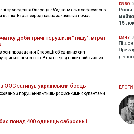
08:50
0
Росія
 зоні проведення Операції об’єднаних сил зафіксовано
 вогню. Втрат серед наших захисників немає
майже
15 ло
очатку доби тричі порушили "тишу", втрат
08:47
0
Пішов 
є
Прика
 в зоні проведення Операції об'єднаних сил
річног
у припинення вогню. Втрат серед наших військових
 в ООС загинув український боєць
БЛОГИ 
іксовано 3 порушення «тиші» російськими окупантами
бас понад 400 одиниць озброєнь і