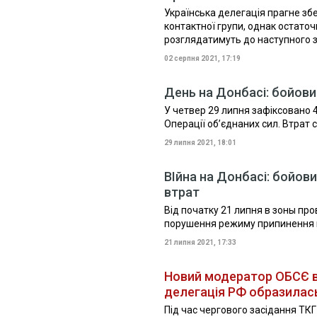
Українська делегація прагне зб
контактної групи, однак остато
розглядатимуть до наступного з
02 серпня 2021, 17:19
День на Донбасі: бойовик
У четвер 29 липня зафіксовано 
Операції об’єднаних сил. Втрат
29 липня 2021, 18:01
ВІйна на Донбасі: бойови
втрат
Від початку 21 липня в зоны пр
порушення режиму припинення в
21 липня 2021, 17:33
Новий модератор ОБСЄ в
делегація РФ образилас
Під час чергового засідання ТКГ