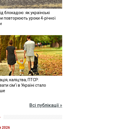
ід блокадою: як українські
и повторюють уроки 4-річної
и
ація, каліцтва, ПТСР:
ати сім'ї в Україні стало
іше
Всі публікації »
»
я 2026