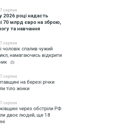
7 серпня
у 2026 році надасть
ні 70 млрд євро на зброю,
огу та навчання
7 серпня
і чоловік спалив чужий
икл, намагаючись відкрити
ник
7 серпня
тавщині на березі річки
и тіло жінки
7 серпня
ківщині через обстріли РФ
ули двоє людей, ще 18
ені