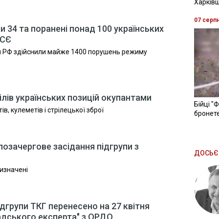
Харків
07 серп
и 34 та поранені понад 100 українських
БСЄ
ня РФ здійснили майже 1400 порушень режиму
ілів українських позицій окупантами
Бійці "
ів, кулеметів і стрілецької зброї
бронете
 позачергове засідання підгрупи з
ДОСЬЄ
визначені
дгрупи ТКГ перенесено на 27 квітня
адського експерта" з ОРДО