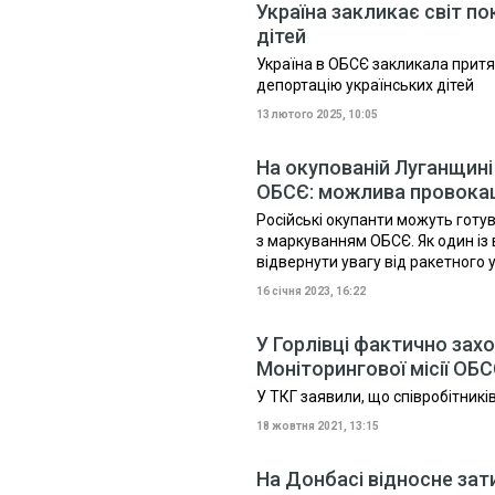
Україна закликає світ п
дітей
Україна в ОБСЄ закликала притя
депортацію українських дітей
13 лютого 2025, 10:05
На окупованій Луганщині
ОБСЄ: можлива провока
Російські окупанти можуть готув
з маркуванням ОБСЄ. Як один із 
відвернути увагу від ракетного уд
16 січня 2023, 16:22
У Горлівці фактично захо
Моніторингової місії ОБ
У ТКГ заявили, що співробітникі
18 жовтня 2021, 13:15
На Донбасі відносне зат