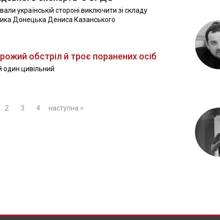
али українській стороні виключити зі складу
вника Донецька Дениса Казанського
орожий обстріл й троє поранених осіб
й один цивільний
2
3
4
наступна >