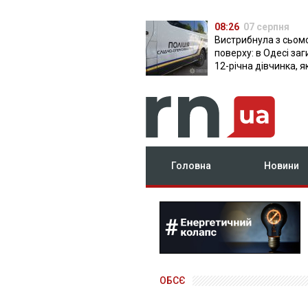
08:26
07 серпня
Вистрибнула з сьом
поверху: в Одесі за
12-річна дівчинка, я
приїхала на відпочи
Головна
Новини
ОБСЄ