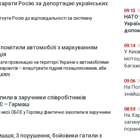
окарати Росію за депортацію українських
09:15
0
НАТО 
гнути Росію до відповідальності за системну
Украї
допом
09:14
0
 помітили автомобілі з маркуванням
У Києв
ція
мотоц
ати провокацію на території України з автомобілями
багаж
варіантів – влаштувати підрив позашляховиків, аби
ару ...
09:06
0
На Пол
знайшл
пили в заручники співробітників
СЄ – Гармаш
08:59
0
в місії ОБСЄ у Горлівці фактично захопили в заручники
На Хар
загин
поран
ишшя; 3 порушення, бойовики гатили з