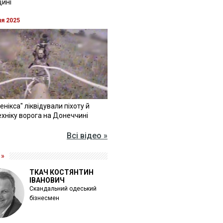
щині
ня 2025
Фенікса" ліквідували піхоту й
хніку ворога на Донеччині
Всі відео »
 »
ТКАЧ КОСТЯНТИН
ІВАНОВИЧ
Скандальний одеський
бізнесмен