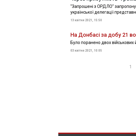
"Запрошені з ОРДЛО" запропонув
української делегації предста
13 квітня 2021, 15:50
На Донбасі за добу 21 в
Було поранено двох військових 
03 квітня 2021, 10:05
1