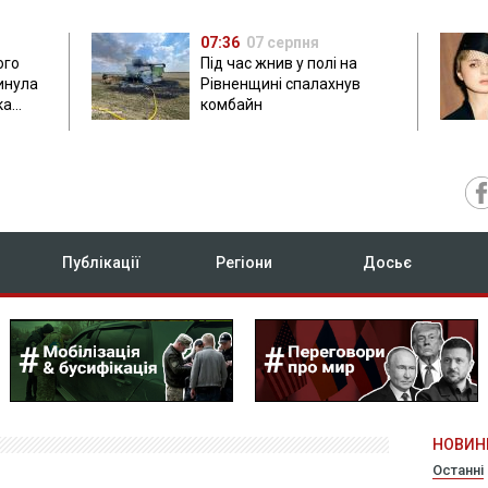
07:36
07 серпня
ого
Під час жнив у полі на
гинула
Рівненщині спалахнув
ка
комбайн
нок
Публікації
Регіони
Досьє
НОВИН
Останні