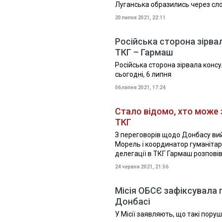
Луганська образились через сл
20 липня 2021, 22:11
Російська сторона зірвал
ТКГ – Гармаш
Російська сторона зірвала консул
сьогодні, 6 липня
06 липня 2021, 17:24
Стало відомо, хто може 
ТКГ
З переговорів щодо Донбасу ви
Морель і координатор гуманітарн
делегації в ТКГ Гармаш розповів, 
24 червня 2021, 21:56
Місія ОБСЄ зафіксувала 
Донбасі
У Місії заявляють, що такі пор