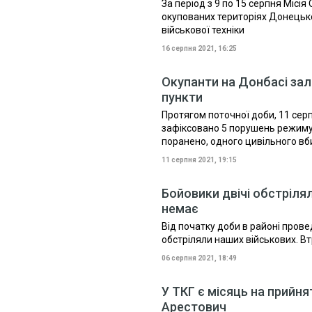
За період з 9 по 15 серпня Міс
окупованих територіях Донецько
військової техніки
16 серпня 2021, 16:25
Окупанти на Донбасі зал
пункти
Протягом поточної доби, 11 серп
зафіксовано 5 порушень режиму
поранено, одного цивільного вби
11 серпня 2021, 19:15
Бойовики двічі обстрілял
немає
Від початку доби в районі прове
обстріляли наших військових. В
06 серпня 2021, 18:49
У ТКГ є місяць на прийн
Арестович