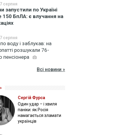
7 серпня
ни запустили по Україні
 150 БпЛА: є влучання на
каціях
7 серпня
по воду і заблукав: на
рпатті розшукали 76-
о пенсіонера
Всі новини »
»
Сергій Фурса
Один удар – і хвиля
паніки: як Росія
намагається зламати
українців