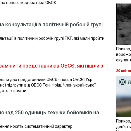
ова нового модератора ОБСЄ
а консультації в політичній робочій групі
ьтації в політичній робочій групі ТКГ, які мали пройти
Прикор
ворожої
окупант
замінити представників ОБСЄ, які пішли з
20 квітн
йшли два представники ОБСЄ - посол ОБСЄ П'єр
ої підгрупи від ОБСЄ Тоні Фріш. Член української
хто їх заміни...
понад 250 одиниць техніки бойовиків на
Прикор
ушення носять систематичний характер
девʼять