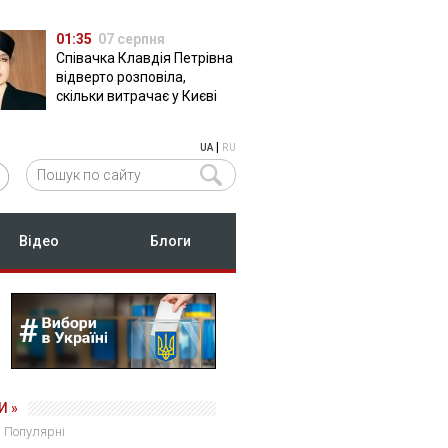
01:35
07 серпня
Співачка Клавдія Петрівна
відверто розповіла,
скільки витрачає у Києві
|
UA
RU
Відео
Блоги
И »
Популярні