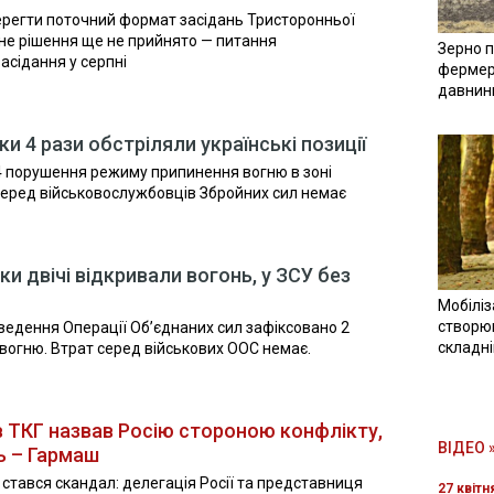
ерегти поточний формат засідань Тристоронньої
чне рішення ще не прийнято — питання
Зерно п
асідання у серпні
фермер
давнин
и 4 рази обстріляли українські позиції
4 порушення режиму припинення вогню в зоні
 серед військовослужбовців Збройних сил немає
ки двічі відкривали вогонь, у ЗСУ без
Мобіліз
створюв
оведення Операції Об’єднаних сил зафіксовано 2
складн
огню. Втрат серед військових ООС немає.
 ТКГ назвав Росію стороною конфлікту,
ВІДЕО 
ь – Гармаш
 стався скандал: делегація Росії та представниця
27 квітн