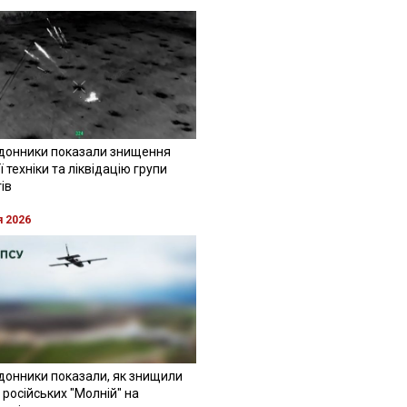
донники показали знищення
 техніки та ліквідацію групи
ів
я 2026
донники показали, як знищили
 російських "Молній" на