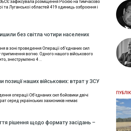
ія ОБСЄ зафіксувала розміщення Росією на тимчасово
ї та Луганської областей 419 одиниць озброєння і
ишили без світла чотири населених
ня в зоні проведення Операції об’єднаних сил
 припинення вогню. Одного нашого військового
то, знеструмлено 4 ...
и позиції наших військових: втрат у ЗСУ
ПУБЛІК
дення операції Об’єднаних сил бойовики двічі
трат серед українських захисників немає
яття рішення щодо формату засідань –