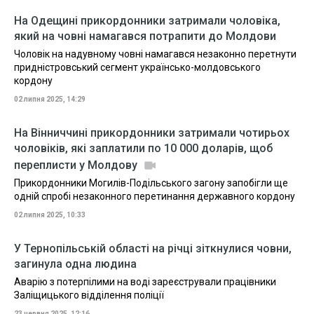
На Одещині прикордонники затримали чоловіка,
який на човні намагався потрапити до Молдови
Чоловік на надувному човні намагався незаконно перетнути
придністровський сегмент українсько-молдовського
кордону
02 липня 2025, 14:29
На Вінниччині прикордонники затримали чотирьох
чоловіків, які заплатили по 10 000 доларів, щоб
переплисти у Молдову
Прикордонники Могилів-Подільського загону запобігли ще
одній спробі незаконного перетинання державного кордону
02 липня 2025, 10:33
У Тернопільській області на річці зіткнулися човни,
загинула одна людина
Аварію з потерпілими на воді зареєстрували працівники
Заліщицького відділення поліції
23 червня 2025, 12:16