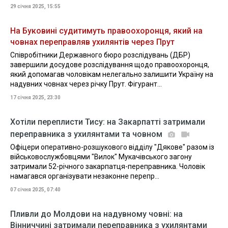
29 січня 2025, 15:55
На Буковині судитимуть правоохоронця, який на
човнах переправляв ухилянтів через Прут
Співробітники Державного бюро розслідувань (ДБР)
завершили досудове розслідування щодо правоохоронця,
який допомагав чоловікам нелегально залишити Україну на
надувних човнах через річку Прут. Фігурант...
17 січня 2025, 23:30
Хотіли переплисти Тису: на Закарпатті затримали
переправника з ухилянтами та човном
Офіцери оперативно-розшукового відділу "Дякове" разом із
військовослужбовцями "Вилок" Мукачівського загону
затримали 52-річного закарпатця-переправника. Чоловік
намагався організувати незаконне перепр...
07 січня 2025, 07:40
Пливли до Молдови на надувному човні: на
Вінниччині затримали переправника з ухилянтами