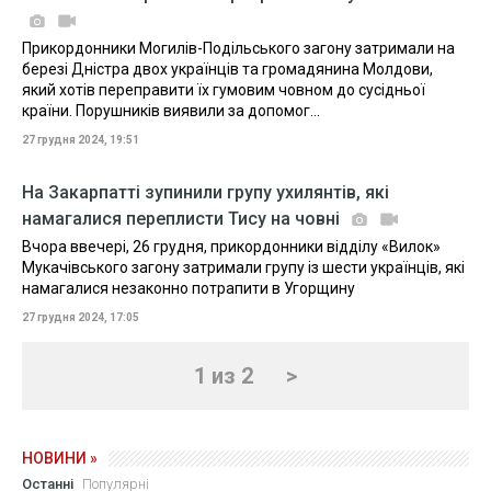
Прикордонники Могилів-Подільського загону затримали на
березі Дністра двох українців та громадянина Молдови,
який хотів переправити їх гумовим човном до сусідньої
країни. Порушників виявили за допомог...
27 грудня 2024, 19:51
На Закарпатті зупинили групу ухилянтів, які
намагалися переплисти Тису на човні
Вчора ввечері, 26 грудня, прикордонники відділу «Вилок»
Мукачівського загону затримали групу із шести українців, які
намагалися незаконно потрапити в Угорщину
27 грудня 2024, 17:05
1 из 2
>
НОВИНИ »
Останні
Популярні