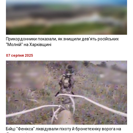
Прикордонники показали, як знищили девʼять російських
"Молній" на Харківщині
07 серпня 2025
Бійці "Фенікса" ліквідували піхоту й бронетехніку ворога на