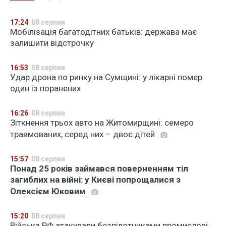
17:24
08 серпня
Мобілізація багатодітних батьків: держава має
залишити відстрочку
16:53
08 серпня
Удар дрона по ринку на Сумщині: у лікарні помер
один із поранених
16:26
08 серпня
Зіткнення трьох авто на Житомирщині: семеро
травмованих, серед них – двоє дітей
15:57
08 серпня
Понад 25 років займався поверненням тіл
загиблих на війні: у Києві попрощалися з
Олексієм Юковим
15:20
08 серпня
Війська РФ атакували безпілотниками промислові