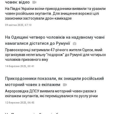
човен: відео
На Півдні України воїни-прикордонники виявили та уразили
човен російських окупантів. Для знищення ворожої цілі
захисники застосували дрон-камікадзе
09 квітня 2025, 07:10
На Одещині четверо чоловіків на надувному човні
намагалися дістатися до Румунії
Правоохоронці затримали 47-річного жителя Одеси, який
організував нелегальну "подорож" до Румунії для чотирьох
чоловіків призовного віку
14 березня 2025, 00:41
Прикордонники показали, як знищили російський
моторний човен з екіпажем
Аеророзвідка ДПСУ виявила моторний човен разом з
екіпажем окупантів, які переміщувалися по руслу річки
12 березня 2025, 06:45