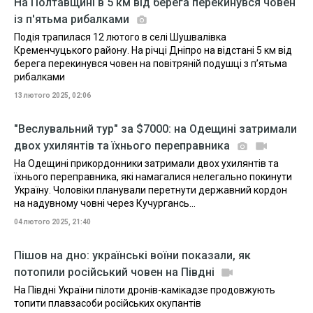
На Полтавщині в 5 км від берега перекинувся човен
із п'ятьма рибалками
Подія трапилася 12 лютого в селі Шушвалівка
Кременчуцького району. На річці Дніпро на відстані 5 км від
берега перекинувся човен на повітряній подушці з п’ятьма
рибалками
13 лютого 2025, 02:06
"Веслувальний тур" за $7000: на Одещині затримали
двох ухилянтів та їхнього переправника
На Одещині прикордонники затримали двох ухилянтів та
їхнього переправника, які намагалися нелегально покинути
Україну. Чоловіки планували перетнути державний кордон
на надувному човні через Кучургансь...
04 лютого 2025, 21:40
Пішов на дно: українські воїни показали, як
потопили російський човен на Півдні
На Півдні України пілоти дронів-камікадзе продовжують
топити плавзасоби російських окупантів