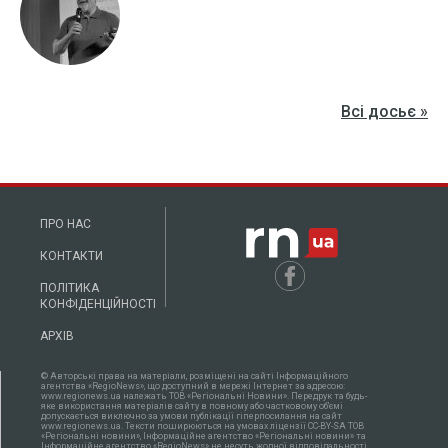
Всі досьє »
ПРО НАС
КОНТАКТИ
ПОЛІТИКА
КОНФІДЕНЦІЙНОСТІ
АРХІВ
© Авторські права на матеріали, розміщені на сайті Інформаційного
агентства «RegioNews», що доступний в мережі Інтернет за адресою:
www.regionews.ua належать ТОВ «Регіональні Новини». Передрук та будь-
яке використання матеріалів сайту в повному або частковому об'ємі
допускається виключно за умови публікації гіперпосилання на сайт
www.regionews.ua. Тексти поширюються нa умовах ліцензії CC-BY-SA ТОВ
«Регіональні новини», Інформаційне агентство «Регіональні новини» та
Інформаційне агентство «RegioNews» не несуть жодної відповідальності