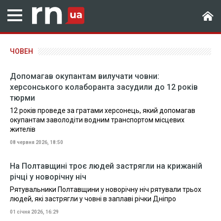
ЧОВЕН
Допомагав окупантам вилучати човни:
херсонського колаборанта засудили до 12 років
тюрми
12 років проведе за гратами херсонець, який допомагав
окупантам заволодіти водним транспортом місцевих
жителів
08 червня 2026, 18:50
На Полтавщині троє людей застрягли на крижаній
річці у новорічну ніч
Рятувальники Полтавщини у новорічну ніч рятували трьох
людей, які застрягли у човні в заплаві річки Дніпро
01 січня 2026, 16:29