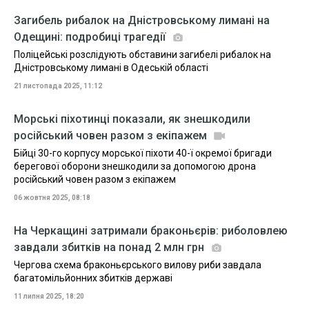
Загибель рибалок на Дністровському лимані на
Одещині: подробиці трагедії
Поліцейські розслідують обставини загибелі рибалок на
Дністровському лимані в Одеській області
21 листопада 2025, 11:12
Морські піхотинці показали, як знешкодили
російський човен разом з екіпажем
Бійці 30-го корпусу морської піхоти 40-ї окремої бригади
берегової оборони знешкодили за допомогою дрона
російський човен разом з екіпажем
06 жовтня 2025, 08:18
На Черкащині затримали браконьєрів: риболовлею
завдали збитків на понад 2 млн грн
Чергова схема браконьєрського вилову риби завдала
багатомільйонних збитків державі
11 липня 2025, 18:20