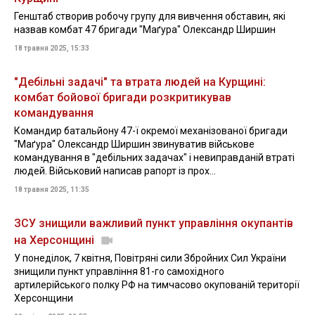
Генштаб створив робочу групу для вивчення обставин, які
назвав комбат 47 бригади "Маґура" Олександр Ширшин
18 травня 2025, 15:33
"Дебільні задачі" та втрата людей на Курщині:
комбат бойової бригади розкритикував
командування
Командир батальйону 47-ї окремої механізованої бригади
"Маґура" Олександр Ширшин звинуватив військове
командування в "дебільних задачах" і невиправданій втраті
людей. Військовий написав рапорт із прох...
18 травня 2025, 11:35
ЗСУ знищили важливий пункт управління окупантів
на Херсонщині
У понеділок, 7 квітня, Повітряні сили Збройних Сил України
знищили пункт управління 81-го самохідного
артилерійського полку РФ на тимчасово окупованій території
Херсонщини