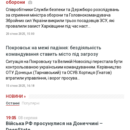
оборони
Співробітники Служби безпеки та Держбюро розслідувань
за сприяння міністра оборони та Головнокомандувача
Збройних сил України викрили трьох посадовців ЗСУ, які
провалили захист Харківщини під час наст...
20 січня 2025, 15:00
Покровськ на межі падіння: бездіяльність
командування ставить місто під загрозу
Ситуація на Покровську та Великій Новосілці перестала бути
контрольованою українським командуванням. Керівництво
ОТУ Донецьк (Тарнавський) та ОСУВ Хортиця (Гнатов)
втратили управління, і ворог просува...
15 січня 2025, 16:18
НОВИНИ »
Останні
Популярні
19:05
08 серпня
Війська РФ просунулися на Донеччині –
DeepState