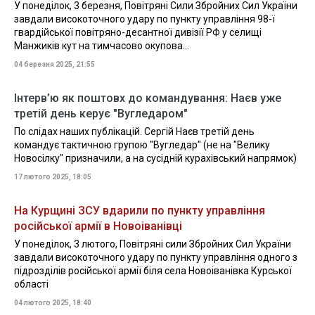
У понеділок, 3 березня, Повітряні Сили Збройних Сил України
завдали високоточного удару по пункту управління 98-ї
гвардійської повітряно-десантної дивізії РФ у селищі
Манжиків кут на тимчасово окупова...
04 березня 2025, 21:55
Інтерв’ю як поштовх до командування: Наєв уже
третій день керує "Вугледаром"
По слідах наших публікацій. Сергій Наєв третій день
командує тактичною групою "Вугледар" (не на "Велику
Новосілку" призначили, а на сусідній курахівський напрямок)
17 лютого 2025, 18:05
На Курщині ЗСУ вдарили по пункту управління
російської армії в Новоіванівці
У понеділок, 3 лютого, Повітряні сили Збройних Сил України
завдали високоточного удару по пункту управління одного з
підрозділів російської армії біля села Новоіванівка Курської
області
04 лютого 2025, 18:40