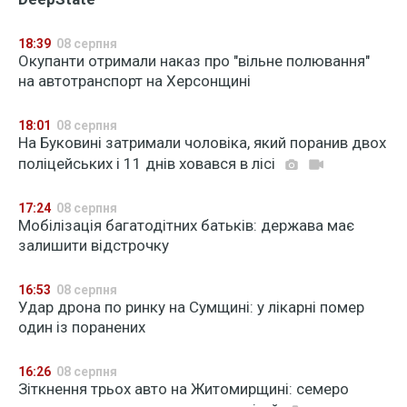
18:39
08 серпня
Окупанти отримали наказ про "вільне полювання"
на автотранспорт на Херсонщині
18:01
08 серпня
На Буковині затримали чоловіка, який поранив двох
поліцейських і 11 днів ховався в лісі
17:24
08 серпня
Мобілізація багатодітних батьків: держава має
залишити відстрочку
16:53
08 серпня
Удар дрона по ринку на Сумщині: у лікарні помер
один із поранених
16:26
08 серпня
Зіткнення трьох авто на Житомирщині: семеро