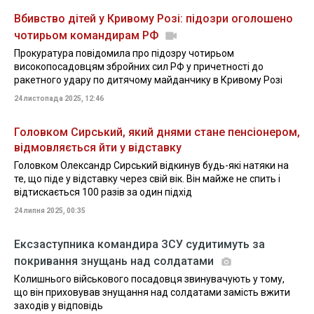
Вбивство дітей у Кривому Розі: підозри оголошено
чотирьом командирам РФ
Прокуратура повідомила про підозру чотирьом
високопосадовцям збройних сил РФ у причетності до
ракетного удару по дитячому майданчику в Кривому Розі
24 листопада 2025, 12:46
Головком Сирський, який днями стане пенсіонером,
відмовляється йти у відставку
Головком Олександр Сирський відкинув будь-які натяки на
те, що піде у відставку через свій вік. Він майже не спить і
відтискається 100 разів за один підхід
24 липня 2025, 00:35
Ексзаступника командира ЗСУ судитимуть за
покривання знущань над солдатами
Колишнього військового посадовця звинувачують у тому,
що він приховував знущання над солдатами замість вжити
заходів у відповідь