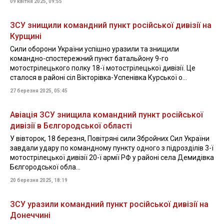
09 квітня 2025, 09:55
ЗСУ знищили командний пункт російської дивізії на
Курщині
Сили оборони України успішно уразили та знищили
командно-спостережний пункт батальйону 9-го
мотострілецького полку 18-ї мотострілецької дивізії. Це
сталося в районі сіл Вікторівка-Успенівка Курської о...
27 березня 2025, 05:45
Авіація ЗСУ знищила командний пункт російської
дивізії в Бєлгородської області
У вівторок, 18 березня, Повітряні сили Збройних Сил України
завдали удару по командному пункту одного з підрозділів 3-ї
мотострілецької дивізії 20-ї армії РФ у районі села Демидівка
Бєлгородської обла...
20 березня 2025, 18:19
ЗСУ уразили командний пункт російської дивізії на
Донеччині