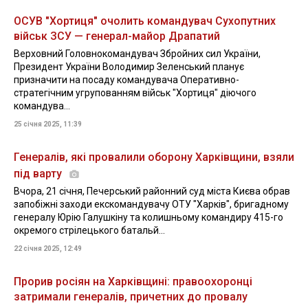
ОСУВ "Хортиця" очолить командувач Сухопутних
військ ЗСУ — генерал-майор Драпатий
Верховний Головнокомандувач Збройних сил України,
Президент України Володимир Зеленський планує
призначити на посаду командувача Оперативно-
стратегічним угрупованням військ "Хортиця" діючого
командува...
25 січня 2025, 11:39
Генералів, які провалили оборону Харківщини, взяли
під варту
Вчора, 21 січня, Печерський районний суд міста Києва обрав
запобіжні заходи екскомандувачу ОТУ "Харків", бригадному
генералу Юрію Галушкіну та колишньому командиру 415-го
окремого стрілецького батальй...
22 січня 2025, 12:49
Прорив росіян на Харківщині: правоохоронці
затримали генералів, причетних до провалу