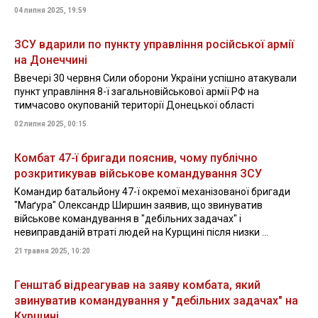
04 липня 2025, 19:59
ЗСУ вдарили по пункту управління російської армії
на Донеччині
Ввечері 30 червня Сили оборони України успішно атакували
пункт управління 8-ї загальновійськової армії РФ на
тимчасово окупованій території Донецької області
02 липня 2025, 00:15
Комбат 47-ї бригади пояснив, чому публічно
розкритикував військове командування ЗСУ
Командир батальйону 47-ї окремої механізованої бригади
"Маґура" Олександр Ширшин заявив, що звинуватив
військове командування в "дебільних задачах" і
невиправданій втраті людей на Курщині після низки ...
21 травня 2025, 10:20
Генштаб відреагував на заяву комбата, який
звинуватив командування у "дебільних задачах" на
Курщині