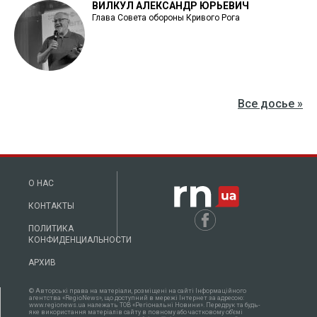
ВИЛКУЛ АЛЕКСАНДР ЮРЬЕВИЧ
Глава Совета обороны Кривого Рога
Все досье »
О НАС
КОНТАКТЫ
ПОЛИТИКА
КОНФИДЕНЦИАЛЬНОСТИ
АРХИВ
© Авторські права на матеріали, розміщені на сайті Інформаційного
агентства «RegioNews», що доступний в мережі Інтернет за адресою:
www.regionews.ua належать ТОВ «Регіональні Новини». Передрук та будь-
яке використання матеріалів сайту в повному або частковому об'ємі