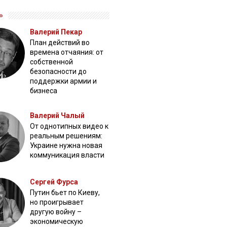
»
Валерий Пекар
План действий во
времена отчаяния: от
собственной
безопасности до
поддержки армии и
бизнеса
Валерий Чалый
От однотипных видео к
реальным решениям:
Украине нужна новая
коммуникация власти
Сергей Фурса
Путин бьет по Киеву,
но проигрывает
другую войну –
экономическую