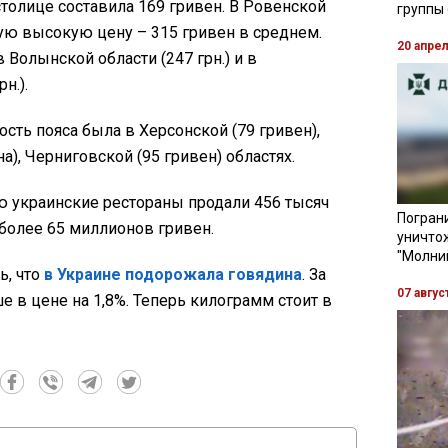
столице составила 169 гривен. В Ровенской
группы
ую высокую цену – 315 гривен в среднем.
20 апре
Волынской области (247 грн.) и в
н.).
сть пояса была в Херсонской (79 гривен),
), Черниговской (95 гривен) областях.
ю украинские рестораны продали 456 тысяч
Пограни
 более 65 миллионов гривен.
уничто
"Молни
ь, что
в Украине подорожала говядина
. За
07 авгус
е в цене на 1,8%. Теперь килограмм стоит в