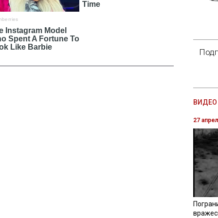
Подп
ВИДЕО 
27 апре
Погран
вражес