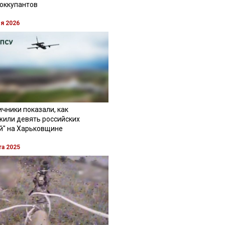
 оккупантов
ля 2026
чники показали, как
жили девять российских
й" на Харьковщине
та 2025