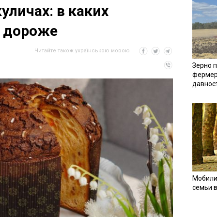
уличах: в каких
о дороже
Читайте також українською мовою
Зерно п
фермер
давнос
Мобили
семьи 