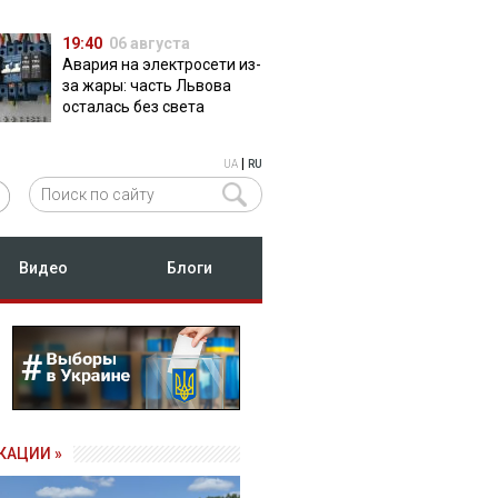
19:40
06 августа
Авария на электросети из-
за жары: часть Львова
осталась без света
|
UA
RU
Видео
Блоги
КАЦИИ »