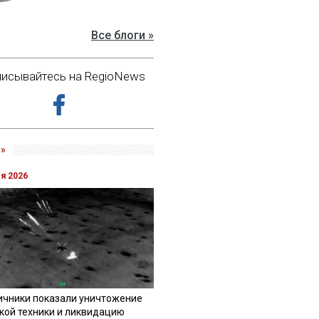
Все блоги »
исывайтесь на RegioNews
»
ля 2026
ичники показали уничтожение
кой техники и ликвидацию