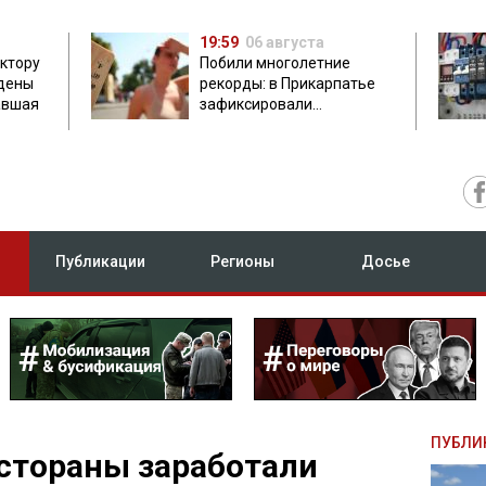
19:59
06 августа
ектору
Побили многолетние
дены
рекорды: в Прикарпатье
авшая
зафиксировали
аномальную жару до 37
градусов
Публикации
Регионы
Досье
ПУБЛИ
стораны заработали