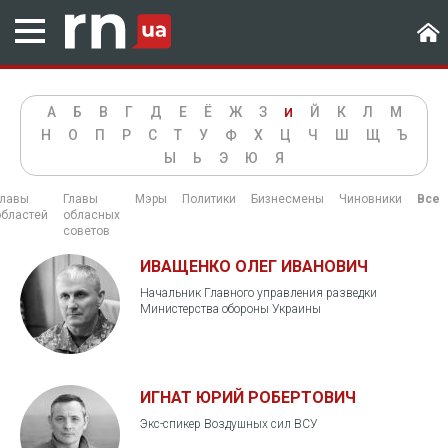
А
Б
В
Г
Д
Е
Ё
Ж
З
Й
К
Л
М
И
Н
О
П
Р
С
Т
У
Ф
Х
Ц
Ч
Ш
Щ
Ъ
Ы
Ь
Э
Ю
Я
Главы
Главы
Мэры
Политики
Бизнесмены
Чиновники
Все
областей
обласных
советов
ИВАЩЕНКО ОЛЕГ ИВАНОВИЧ
Начальник Главного управления разведки
Министерства обороны Украины
ИГНАТ ЮРИЙ РОБЕРТОВИЧ
Экс-спикер Воздушных сил ВСУ