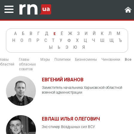
А
Б
В
Г
Д
Ё
Ж
З
И
Й
К
Л
М
Е
Н
О
П
Р
С
Т
У
Ф
Х
Ц
Ч
Ш
Щ
Ъ
Ы
Ь
Э
Ю
Я
Главы
Главы
Мэры
Политики
Бизнесмены
Чиновники
Все
областей
обласных
советов
ЕВГЕНИЙ ИВАНОВ
Заместитель начальника Харьковской областной
военной администрации
ЕВЛАШ ИЛЬЯ ОЛЕГОВИЧ
Экс-спикер Воздушных сил ВСУ