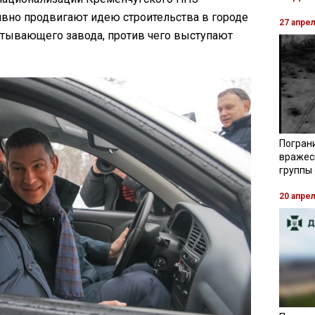
вно продвигают идею строительства в городе
27 апре
тывающего завода, против чего выступают
Погран
вражес
группы
20 апре