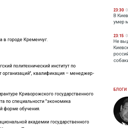
23:30
0
В Кие
умер 
23:15
0
а в городе Кременчуг.
Не вы
Киевс
росси
собак
угский политехнический институт по
 организаций", квалификация – менеджер-
БЛОГИ 
спирантуре Криворожского государственного
та по специальности "экономика
й форме обучения.
Национальной академии государственного