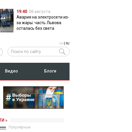
19:40
06 августа
Авария на электросети из-
за жары: часть Львова
осталась без света
|
UA
RU
Видео
Блоги
И »
ние
Популярные