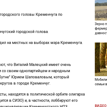
ь городского головы Кременчуга по
Зерно п
фермер
нчугский городской голова.
давнос
бедил на местных на выборах мэра Кременчуга.
т, что Виталий Малецкий имеет очень
и со своим однопартийцем и народным
айбутне" Юрием Шаповаловым, который
Мобили
округов в городе Кременчуг.
семьи 
ты, находятся в политической орбите олигарха
ится в СИЗО) и, в частности, лоббируют его
ВИДЕО 
 национализации Кременчугского НПЗ