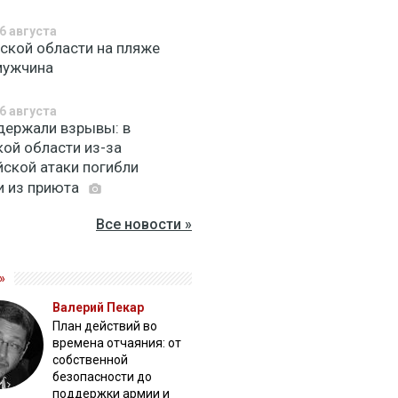
6 августа
вской области на пляже
мужчина
6 августа
держали взрывы: в
кой области из-за
йской атаки погибли
и из приюта
Все новости »
»
Валерий Пекар
План действий во
времена отчаяния: от
собственной
безопасности до
поддержки армии и