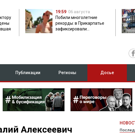
19:59
06 августа
ектору
Побили многолетние
дены
рекорды: в Прикарпатье
авшая
зафиксировали
аномальную жару до 37
градусов
Публикации
Регионы
Досье
НОВОСТ
алий Алексеевич
Послед