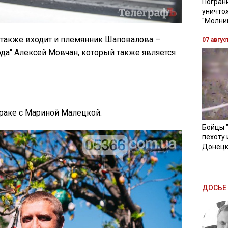
Пограни
уничто
"Молни
 также входит и племянник Шаповалова –
07 авгус
рода" Алексей Мовчан, который также является
браке с Мариной Малецкой.
Бойцы 
пехоту 
Донецк
ДОСЬЕ 