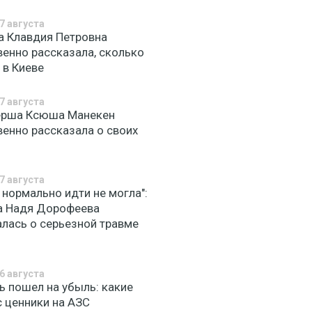
7 августа
а Клавдия Петровна
венно рассказала, сколько
 в Киеве
7 августа
ерша Ксюша Манекен
венно рассказала о своих
7 августа
 нормально идти не могла":
а Надя Дорофеева
алась о серьезной травме
6 августа
ь пошел на убыль: какие
с ценники на АЗС