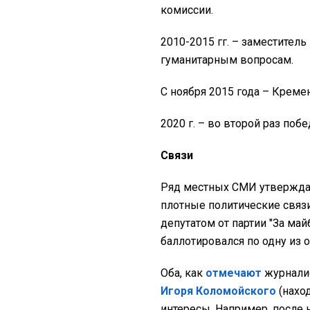
комиссии.
2010-2015 гг. – заместител
гуманитарным вопросам.
С ноября 2015 года – Креме
2020 г. – во второй раз по
Связи
Ряд местных СМИ утверждаю
плотные политические связ
депутатом от партии "За м
баллотировался по одну из 
Оба, как
отмечают
журналис
Игоря Коломойского
(наход
интересы. Например, после