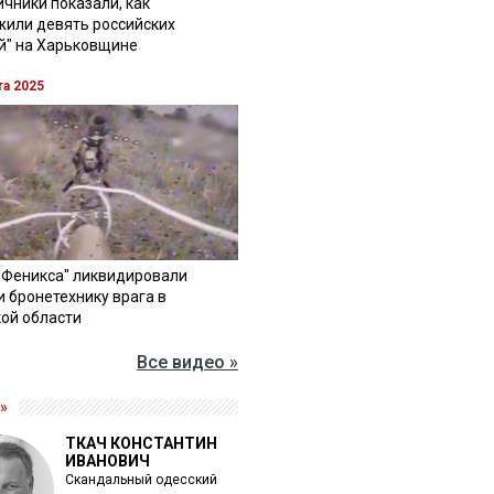
чники показали, как
жили девять российских
й" на Харьковщине
та 2025
"Феникса" ликвидировали
и бронетехнику врага в
ой области
Все видео »
»
ТКАЧ КОНСТАНТИН
ИВАНОВИЧ
Скандальный одесский