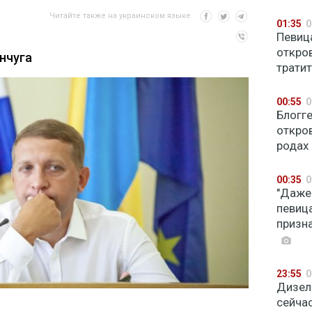
Читайте также на украинском языке
01:35
0
Певиц
откро
нчуга
тратит
00:55
0
Блогг
откро
родах
00:35
0
"Даже
певиц
призн
23:55
0
Дизел
сейча