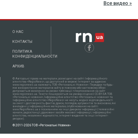
Все видео »
О НАС
КОНТАКТЫ
ПОЛИТИКА
КОНФИДЕНЦИАЛЬНОСТИ
АРХИВ
© Авторські права на матеріали, розміщені на сайті Інформаційного
агентства «RegioNews», що доступний в мережі Інтернет за адресою:
www.regionews.ua належать ТОВ «Регіональні Новини». Передрук та будь-
яке використання матеріалів сайту в повному або частковому об'ємі
допускається виключно за умови публікації гіперпосилання на сайт
www.regionews.ua. Тексти поширюються нa умовах ліцензії CC-BY-SA ТОВ
«Регіональні новини», Інформаційне агентство «Регіональні новини» та
Інформаційне агентство «RegioNews» не несуть жодної відповідальності
за зміст і достовірність фактів, думок, поглядів, аргументів та висновки, які
викладені у інформаційних матеріалах, опублікованих на сайті
www.RegioNews.ua з посиланням на інші джерела інформації (телевізійні
канали, радіостанції, друковані засоби масової інформації, інформаційні
агентства, незалежні журналісти, інтернет-видання та інші інтернет-
ресурси).
© 2011-2026 ТОВ «Регіональні Новини»