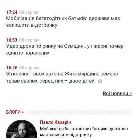
17:24
08 серпня
Мобілізація багатодітних батьків: держава має
залишити відстрочку
16:53
08 серпня
Удар дрона по ринку на Сумщині: у лікарні помер
один із поранених
16:26
08 серпня
Зіткнення трьох авто на Житомирщині: семеро
травмованих, серед них – двоє дітей
Всі новини »
БЛОГИ »
Павло Казарін
Мобілізація багатодітних батьків: держава
має залишити відстрочку