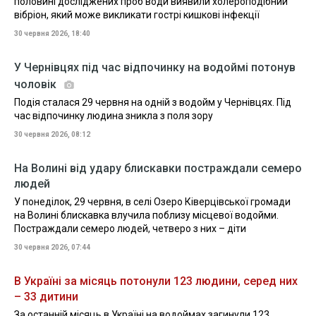
половині досліджених проб води виявили холероподібний
вібріон, який може викликати гострі кишкові інфекції
30 червня 2026, 18:40
У Чернівцях під час відпочинку на водоймі потонув
чоловік
Подія сталася 29 червня на одній з водойм у Чернівцях. Під
час відпочинку людина зникла з поля зору
30 червня 2026, 08:12
На Волині від удару блискавки постраждали семеро
людей
У понеділок, 29 червня, в селі Озеро Ківерцівської громади
на Волині блискавка влучила поблизу місцевої водойми.
Постраждали семеро людей, четверо з них – діти
30 червня 2026, 07:44
В Україні за місяць потонули 123 людини, серед них
– 33 дитини
За останній місяць в Україні на водоймах загинули 123