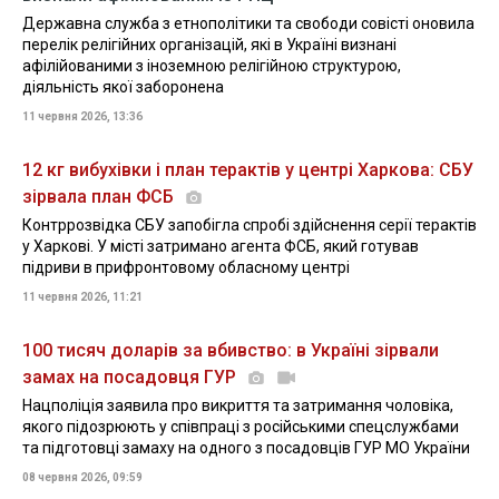
Державна служба з етнополітики та свободи совісті оновила
перелік релігійних організацій, які в Україні визнані
афілійованими з іноземною релігійною структурою,
діяльність якої заборонена
11 червня 2026, 13:36
12 кг вибухівки і план терактів у центрі Харкова: СБУ
зірвала план ФСБ
Контррозвідка СБУ запобігла спробі здійснення серії терактів
у Харкові. У місті затримано агента ФСБ, який готував
підриви в прифронтовому обласному центрі
11 червня 2026, 11:21
100 тисяч доларів за вбивство: в Україні зірвали
замах на посадовця ГУР
Нацполіція заявила про викриття та затримання чоловіка,
якого підозрюють у співпраці з російськими спецслужбами
та підготовці замаху на одного з посадовців ГУР МО України
08 червня 2026, 09:59