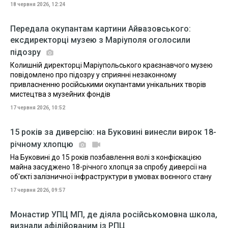
18 червня 2026, 12:24
Передала окупантам картини Айвазовського:
ексдиректорці музею з Маріуполя оголосили
підозру
Колишній директорці Маріупольського краєзнавчого музею
повідомлено про підозру у сприянні незаконному
привласненню російськими окупантами унікальних творів
мистецтва з музейних фондів
17 червня 2026, 10:52
15 років за диверсію: на Буковині винесли вирок 18-
річному хлопцю
На Буковині до 15 років позбавлення волі з конфіскацією
майна засуджено 18-річного хлопця за спробу диверсії на
об'єкті залізничної інфраструктури в умовах воєнного стану
17 червня 2026, 09:57
Монастир УПЦ МП, де діяла російськомовна школа,
визнали афілійованим із РПЦ