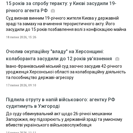
15 років за спробу теракту: у Києві засудили 19-
річного агента РФ
Суд визнав винним 19-річного жителя Києва у державній
зраді та замаху на вчинення терористичного акту. Його
засудили до 15 років позбавлення волі з конфіскацією майна
18 липня 2026, 15:26
Очолив окупаційну "владу" на Херсонщині:
колаборанта засудили до 12 років ув'язнення
Івано-Франківський міський суд заочно засудив 42-річного
уродженця Херсонської області за колабораційну діяльність
та пособництво державі-агресору
17 липня 2026, 09:10
Підлила отруту в напій військового: агентку РФ
судитимуть в Ужгороді
До суду обвинувальний акт щодо 26-річної мешканки
Запоріжжя, яку підозрюють у державній зраді та умисному
вбивстві українського військовослужбовця
14 липня 2026, 11:11