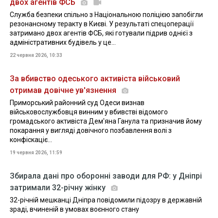
двох агентів ФСБ
Служба безпеки спільно з Національною поліцією запобігли
резонансному теракту в Києві. У результаті спецоперації
затримано двох агентів ФСБ, які готували підрив однієї з
адміністративних будівель у це...
22 червня 2026, 10:33
За вбивство одеського активіста військовий
отримав довічне ув'язнення
Приморський районний суд Одеси визнав
військовослужбовця винним у вбивстві відомого
громадського активіста Дем'яна Ганула та призначив йому
покарання у вигляді довічного позбавлення волі з
конфіскаціє...
19 червня 2026, 11:59
Збирала дані про оборонні заводи для РФ: у Дніпрі
затримали 32-річну жінку
32-річній мешканці Дніпра повідомили підозру в державній
зраді, вчиненій в умовах воєнного стану