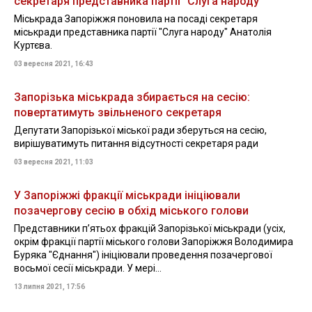
секретаря представника партії "Слуга народу"
Міськрада Запоріжжя поновила на посаді секретаря
міськради представника партії "Слуга народу" Анатолія
Куртєва.
03 вересня 2021, 16:43
Запорізька міськрада збирається на сесію:
повертатимуть звільненого секретаря
Депутати Запорізької міської ради зберуться на сесію,
вирішуватимуть питання відсутності секретаря ради
03 вересня 2021, 11:03
У Запоріжжі фракції міськради ініціювали
позачергову сесію в обхід міського голови
Представники п’ятьох фракцій Запорізької міськради (усіх,
окрім фракції партії міського голови Запоріжжя Володимира
Буряка "Єднання") ініціювали проведення позачергової
восьмої сесії міськради. У мері...
13 липня 2021, 17:56