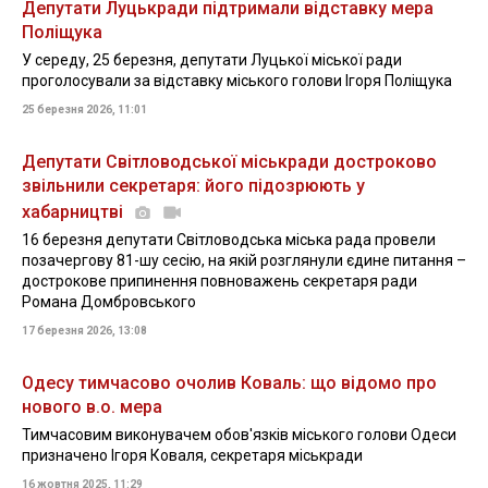
Депутати Луцькради підтримали відставку мера
Поліщука
У середу, 25 березня, депутати Луцької міської ради
проголосували за відставку міського голови Ігоря Поліщука
25 березня 2026, 11:01
Депутати Світловодської міськради достроково
звільнили секретаря: його підозрюють у
хабарництві
16 березня депутати Світловодська міська рада провели
позачергову 81-шу сесію, на якій розглянули єдине питання –
дострокове припинення повноважень секретаря ради
Романа Домбровського
17 березня 2026, 13:08
Одесу тимчасово очолив Коваль: що відомо про
нового в.о. мера
Тимчасовим виконувачем обов'язків міського голови Одеси
призначено Ігоря Коваля, секретаря міськради
16 жовтня 2025, 11:29