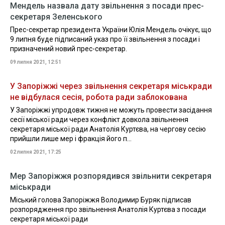
Мендель назвала дату звільнення з посади прес-
секретаря Зеленського
Прес-секретар президента України Юлія Мендель очікує, що
9 липня буде підписаний указ про її звільнення з посади і
призначений новий прес-секретар.
09 липня 2021, 12:51
У Запоріжжі через звільнення секретаря міськради
не відбулася сесія, робота ради заблокована
У Запоріжжі упродовж тижня не можуть провести засідання
сесії міської ради через конфлікт довкола звільнення
секретаря міської ради Анатолія Куртєва, на чергову сесію
прийшли лише мер і фракція його п...
02 липня 2021, 17:25
Мер Запоріжжя розпорядився звільнити секретаря
міськради
Міський голова Запоріжжя Володимир Буряк підписав
розпорядження про звільнення Анатолія Куртєва з посади
секретаря міської ради