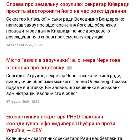
Справа про земельну корупцію: секретар Київради
просить відсторонити його на час розслідування
Секретар Київської міської ради Володимир Бондаренко
написав заяву про відсторонення його від обов'язків
проводити засідання Київради на час досудового
розслідування в справі про земельну корупцію
14 березня 2025, 10:50
Місто "взяли в заручники": в. о. мера Чернігова
оголосив про відставку
Сьогодні, 7 грудня, секретар Чернігівської міської ради,
виконуючий обов’язки міського голови Олександр Ломако
подав у відставку. Він заявив, що керівники військових
адміністрацій "взяли місто в облог...
07 грудня 2024, 18:30
Ексзаступник секретаря РНБО Сівкович
координував інформдиверсії Шуфрича проти
України, — СБУ
Колишньому заступнику секретаря Ради нацбезпеки та