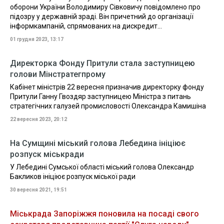
оборони України Володимиру Сівковичу повідомлено про
підозру у державній зраді. Він причетний до організації
інформкампаній, спрямованих на дискредит...
01 грудня 2023, 13:17
Директорка Фонду Притули стала заступницею
голови Мінстратегпрому
Кабінет міністрів 22 вересня призначив директорку фонду
Притули Ганну Гвоздяр заступницею Міністра з питань
стратегічних галузей промисловості Олександра Камишіна
22 вересня 2023, 20:12
На Сумщині міський голова Лебедина ініціює
розпуск міськради
У Лебедині Сумської області міський голова Олександр
Бакликов ініціює розпуск міської ради
30 вересня 2021, 19:51
Міськрада Запоріжжя поновила на посаді свого