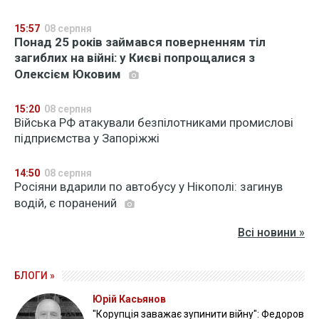
15:57
08 серпня
Понад 25 років займався поверненням тіл
загиблих на війні: у Києві попрощалися з
Олексієм Юковим
15:20
08 серпня
Війська РФ атакували безпілотниками промислові
підприємства у Запоріжжі
14:50
08 серпня
Росіяни вдарили по автобусу у Нікополі: загинув
водій, є поранений
Всі новини »
БЛОГИ »
Юрій Касьянов
"Корупція заважає зупинити війну": Федоров