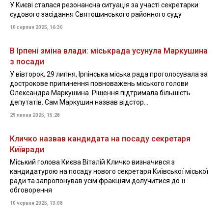
У Києві сталася резонансна ситуація за участі секретарки
судового засідання Святошинського районного суду
10 серпня 2025, 16:30
В Ірпені зміна влади: міськрада усунула Маркушина
з посади
У вівторок, 29 липня, Ірпінська міська рада проголосувала за
дострокове припинення повноважень міського голови
Олександра Маркушина. Рішення підтримала більшість
депутатів. Сам Маркушин назвав відстор...
29 липня 2025, 15:28
Кличко назвав кандидата на посаду секретаря
Київради
Міський голова Києва Віталій Кличко визначився з
кандидатурою на посаду нового секретаря Київської міської
ради та запропонував усім фракціям долучитися до її
обговорення
10 червня 2025, 13:08