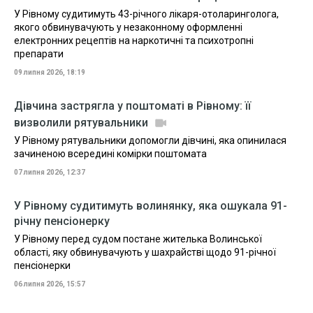
У Рівному судитимуть 43-річного лікаря-отоларинголога,
якого обвинувачують у незаконному оформленні
електронних рецептів на наркотичні та психотропні
препарати
09 липня 2026, 18:19
Дівчина застрягла у поштоматі в Рівному: її
визволили рятувальники
У Рівному рятувальники допомогли дівчині, яка опинилася
зачиненою всередині комірки поштомата
07 липня 2026, 12:37
У Рівному судитимуть волинянку, яка ошукала 91-
річну пенсіонерку
У Рівному перед судом постане жителька Волинської
області, яку обвинувачують у шахрайстві щодо 91-річної
пенсіонерки
06 липня 2026, 15:57