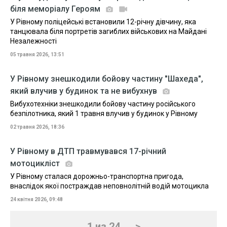
біля меморіалу Героям
У Рівному поліцейські встановили 12-річну дівчину, яка
танцювала біля портретів загиблих військових на Майдані
Незалежності
05 травня 2026, 13:51
У Рівному знешкодили бойову частину "Шахеда",
який влучив у будинок та не вибухнув
Вибухотехніки знешкодили бойову частину російського
безпілотника, який 1 травня влучив у будинок у Рівному
02 травня 2026, 18:36
У Рівному в ДТП травмувався 17-річний
мотоцикліст
У Рівному сталася дорожньо-транспортна пригода,
внаслідок якої постраждав неповнолітній водій мотоцикла
24 квітня 2026, 09:48
1 из 24
>