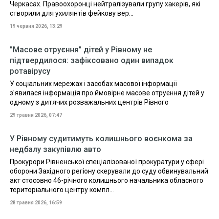
Черкасах. Правоохоронці нейтралізували групу хакерів, які
створили для ухилянтів фейкову вер...
19 червня 2026, 13:29
"Масове отруєння" дітей у Рівному не
підтвердилося: зафіксовано один випадок
ротавірусу
У соціальних мережах і засобах масової інформації
з'явилася інформація про ймовірне масове отруєння дітей у
одному з дитячих розважальних центрів Рівного
29 травня 2026, 07:47
У Рівному судитимуть колишнього воєнкома за
недбалу закупівлю авто
Прокурори Рівненської спеціалізованої прокуратури у сфері
оборони Західного регіону скерували до суду обвинувальний
акт стосовно 46-річного колишнього начальника обласного
територіального центру компл...
28 травня 2026, 16:59