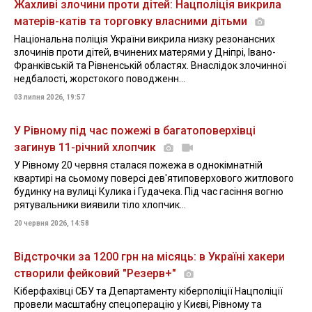
Жахливі злочини проти дітей: Нацполіція викрила
матерів-катів та торговку власними дітьми
Національна поліція України викрила низку резонансних
злочинів проти дітей, вчинених матерями у Дніпрі, Івано-
Франківській та Рівненській областях. Внаслідок злочинної
недбалості, жорстокого поводженн...
03 липня 2026, 19:57
У Рівному під час пожежі в багатоповерхівці
загинув 11-річний хлопчик
У Рівному 20 червня сталася пожежа в однокімнатній
квартирі на сьомому поверсі дев'ятиповерхового житлового
будинку на вулиці Кулика і Гудачека. Під час гасіння вогню
рятувальники виявили тіло хлопчик...
20 червня 2026, 14:58
Відстрочки за 1200 грн на місяць: в Україні хакери
створили фейковий "Резерв+"
Кіберфахівці СБУ та Департаменту кіберполіції Нацполіції
провели масштабну спецоперацію у Києві, Рівному та