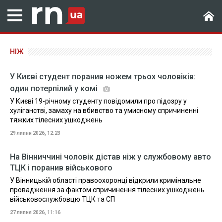
НІЖ
У Києві студент поранив ножем трьох чоловіків:
один потерпілий у комі
У Києві 19-річному студенту повідомили про підозру у
хуліганстві, замаху на вбивство та умисному спричиненні
тяжких тілесних ушкоджень
29 липня 2026, 12:23
На Вінниччині чоловік дістав ніж у службовому авто
ТЦК і поранив військового
У Вінницькій області правоохоронці відкрили кримінальне
провадження за фактом спричинення тілесних ушкоджень
військовослужбовцю ТЦК та СП
27 липня 2026, 11:16