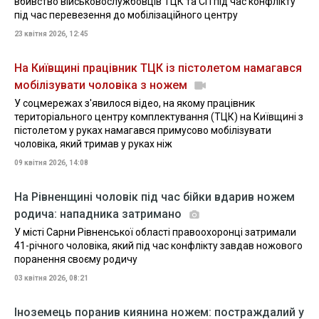
вбивство військовослужбовців ТЦК та СП під час конфлікту
під час перевезення до мобілізаційного центру
23 квітня 2026, 12:45
На Київщині працівник ТЦК із пістолетом намагався
мобілізувати чоловіка з ножем
У соцмережах з'явилося відео, на якому працівник
територіального центру комплектування (ТЦК) на Київщині з
пістолетом у руках намагався примусово мобілізувати
чоловіка, який тримав у руках ніж
09 квітня 2026, 14:08
На Рівненщині чоловік під час бійки вдарив ножем
родича: нападника затримано
У місті Сарни Рівненської області правоохоронці затримали
41-річного чоловіка, який під час конфлікту завдав ножового
поранення своєму родичу
03 квітня 2026, 08:21
Іноземець поранив киянина ножем: постраждалий у