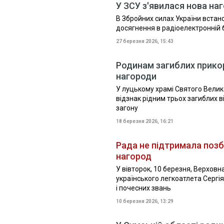
У ЗСУ з'явилася нова н
В Збройних силах України встан
досягнення в радіоелектронній 
27 березня 2026, 15:43
Родинам загиблих прикор
нагороди
У луцькому храмі Святого Вели
відзнак рідним трьох загиблих
загону
18 березня 2026, 16:21
Рада не підтримала поз
нагород
У вівторок, 10 березня, Верхов
українського легкоатлета Сергі
і почесних звань
10 березня 2026, 13:29