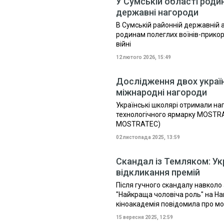
У Сумській області роди
державні нагороди
В Сумській районній державній 
родинам полеглих воїнів-прикор
війні
12 лютого 2026, 15:49
Дослідження двох украї
міжнародні нагороди
Українські школярі отримали н
технологічного ярмарку MOSTRATE
MOSTRATEC)
02 листопада 2025, 13:59
Скандал із Темляком: Ук
відкликання премій
Після гучного скандалу навколо 
"Найкраща чоловіча роль" на Нац
кіноакадемія повідомила про мож
15 вересня 2025, 12:59