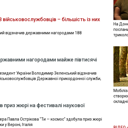
 військовослужбовців – більшість із них
На Доне
послан
ий відзначив державними нагородами 188
трикол
ержавними нагородами майже півтисячі
езидент України Володимир Зеленський відзначив
йськовослужбовців Державної прикордонної служби,
Мобіліз
створюв
складн
в приз жюрі на фестивалі наукової
ера Павла Острікова "Ти — космос" здобула приз жюрі
 у Вероні, Італія
ВІДЕО 