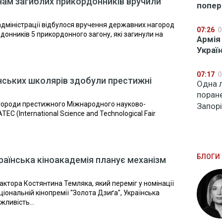
нам загиблих прикордонників вручили
попер
адміністрації відбулося вручення державних нагород
07:26
0
донників 5 прикордонного загону, які загинули на
Армія
Украї
07:17
0
нських школярів здобули престижні
Одна 
поране
агороди престижного Міжнародного науково-
Запорі
C (International Science and Technological Fair
БЛОГИ 
раїнська кіноакадемія планує механізм
актора Костянтина Темляка, який переміг у номінації
іональній кінопремії "Золота Дзиґа", Українська
ливість...