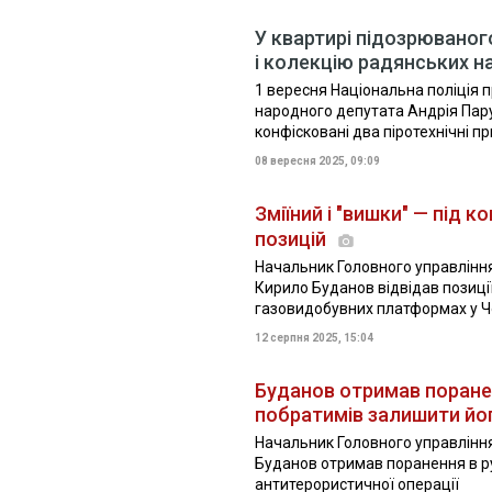
У квартирі підозрюваног
і колекцію радянських н
1 вересня Національна поліція п
народного депутата Андрія Паруб
конфісковані два піротехнічні при
08 вересня 2025, 09:09
Зміїний і "вишки" — під 
позицій
Начальник Головного управління
Кирило Буданов відвідав позиції
газовидобувних платформах у Чо
12 серпня 2025, 15:04
Буданов отримав поранен
побратимів залишити йо
Начальник Головного управління
Буданов отримав поранення в ру
антитерористичної операції