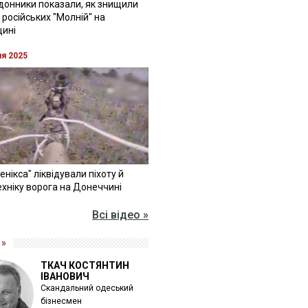
донники показали, як знищили
 російських "Молній" на
щині
ня 2025
Фенікса" ліквідували піхоту й
хніку ворога на Донеччині
Всі відео »
 »
ТКАЧ КОСТЯНТИН
ІВАНОВИЧ
Скандальний одеський
бізнесмен