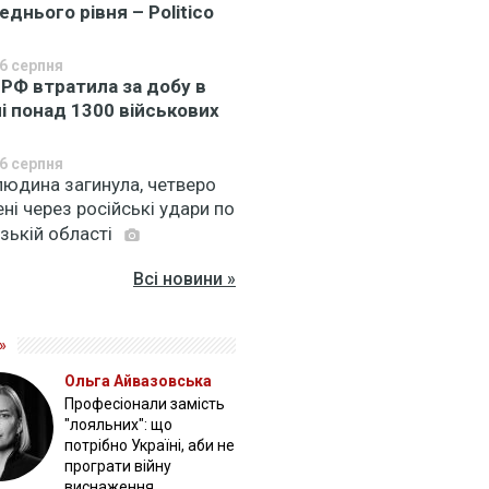
еднього рівня – Politico
6 серпня
 РФ втратила за добу в
ні понад 1300 військових
6 серпня
людина загинула, четверо
ні через російські удари по
зькій області
Всі новини »
»
Ольга Айвазовська
Професіонали замість
"лояльних": що
потрібно Україні, аби не
програти війну
виснаження