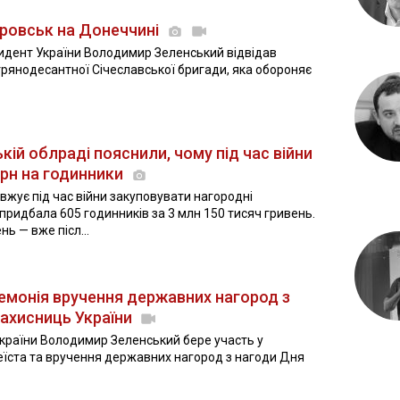
кровськ на Донеччині
зидент України Володимир Зеленський відвідав
трянодесантної Січеславської бригади, яка обороняє
ькій облраді пояснили, чому під час війни
грн на годинники
жує під час війни закуповувати нагородні
придбала 605 годинників за 3 млн 150 тисяч гривень.
нь — вже післ...
емонія вручення державних нагород з
захисниць України
України Володимир Зеленський бере участь у
еїста та вручення державних нагород з нагоди Дня