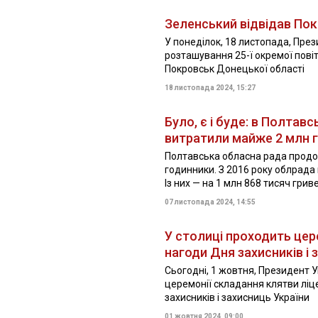
Зеленський відвідав По
У понеділок, 18 листопада, Пре
розташування 25-ї окремої пові
Покровськ Донецької області
18 листопада 2024, 15:27
Було, є і буде: в Полтавс
витратили майже 2 млн 
Полтавська обласна рада продов
годинники. З 2016 року облрада 
Із них — на 1 млн 868 тисяч гриве
07 листопада 2024, 14:55
У столиці проходить цер
нагоди Дня захисників і 
Сьогодні, 1 жовтня, Президент 
церемонії складання клятви ліц
захисників і захисниць України
01 жовтня 2024, 09:00