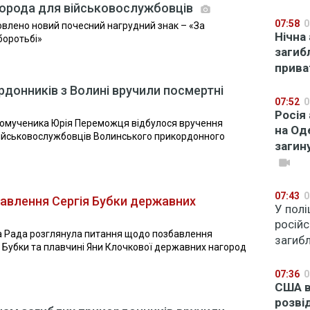
агорода для військовослужбовців
07:58
0
овлено новий почесний нагрудний знак – «За
Нічна
боротьбі»
загиб
прива
донників з Волині вручили посмертні
07:52
0
Росія
комученика Юрія Переможця відбулося вручення
на Од
 військовослужбовців Волинського прикордонного
загин
07:43
0
бавлення Сергія Бубки державних
У полі
росій
на Рада розглянула питання щодо позбавлення
загиб
я Бубки та плавчині Яни Клочкової державних нагород
07:36
0
США в
розві