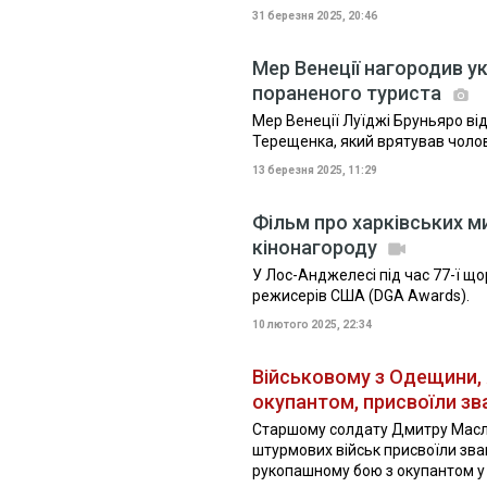
31 березня 2025, 20:46
Мер Венеції нагородив у
пораненого туриста
Мер Венеції Луїджі Бруньяро ві
Терещенка, який врятував чоло
13 березня 2025, 11:29
Фільм про харківських 
кінонагороду
У Лос-Анджелесі під час 77-ї що
режисерів США (DGA Awards).
10 лютого 2025, 22:34
Військовому з Одещини, 
окупантом, присвоїли зв
Старшому солдату Дмитру Масло
штурмових військ присвоїли зван
рукопашному бою з окупантом у 