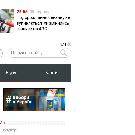
23:55
05 серпня
Подорожчання бензину не
зупиняється: як змінились
цінники на АЗС
|
UA
RU
Відео
Блоги
И »
Популярні