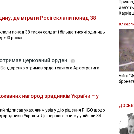
Прикор
девʼять
Харків
ину, де втрати Росії склали понад 38
07 серп
склали понад 38 тисяч солдат і більше тисячі одиниць
д 700 росіян
 отримав церковний орден
й Бондаренко отримав орден святого Архістратига
Бійці "
бронете
жавних нагород зрадників України – у
ДОСЬЄ
 підписав указ, яким увів у дію рішення РНБО щодо
зрадників України. До першого списку увійшли 34