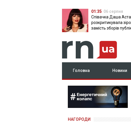
01:35
06 серпня
Співачка Даша Аста
розкритикувала зірок
замість зборів публ
фото з вечірок
Головна
Новини
НАГОРОДИ