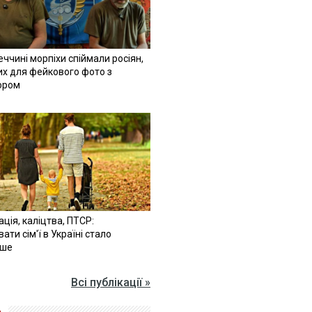
ччині морпіхи спіймали росіян,
их для фейкового фото з
ором
ація, каліцтва, ПТСР:
ати сім'ї в Україні стало
іше
Всі публікації »
»