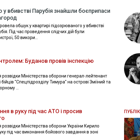
о у вбивстві Парубія знайшли боєприпаси
агород
ровела обшук у квартирі підозрюваного у вбивстві
ія. Під час проведення слідчих дій були
строї, 50 викори...
контролем: Буданов провів інспекцію
 розвідки Міністерства оборони генерал-лейтенант
 бійців "Спецпідрозділу Тимура" на острові Зміїний та
рному ...
ня в руку під час АТО і просив
ПУБЛІК
го
 розвідки Міністерства оборони України Кирило
ку під час виконання бойового завдання в зоні