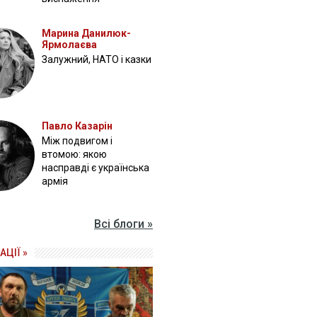
Марина Данилюк-
Ярмолаєва
Залужний, НАТО і казки
Павло Казарін
Між подвигом і
втомою: якою
насправді є українська
армія
Всі блоги »
АЦІЇ »