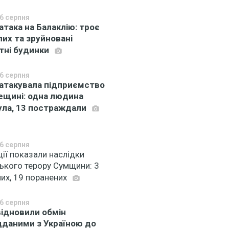
6 серпня
 атака на Балаклію: троє
лих та зруйновані
тні будинки
6 серпня
 атакувала підприємство
ещині: одна людина
ула, 13 постраждали
6 серпня
ції показали наслідки
ського терору Сумщини: 3
лих, 19 поранених
6 серпня
ідновили обмін
дданими з Україною до