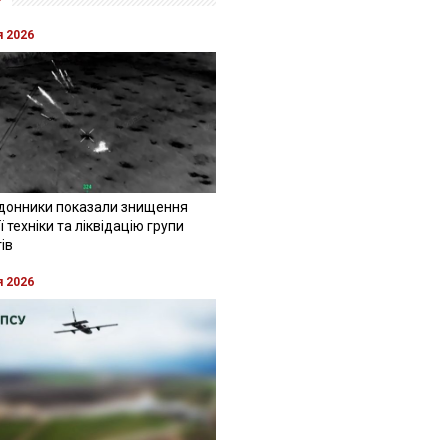
я 2026
донники показали знищення
 техніки та ліквідацію групи
ів
я 2026