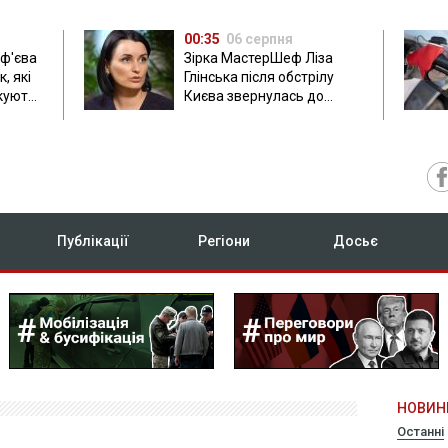
00:35
06 серпня
ф'єва
Зірка МастерШеф Ліза
, які
Глінська після обстрілу
ікують
Києва звернулась до
росіян
Публікації
Регіони
Досьє
НОВИН
Останні