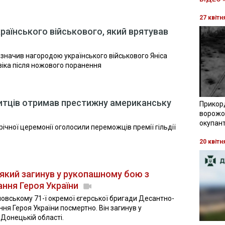
27 квітн
країнського військового, який врятував
дзначив нагородою українського військового Яніса
віка після ножового поранення
митців отримав престижну американську
Прикор
ворожої
окупант
річної церемонії оголосили переможців премії гільдії
20 квітн
який загинув у рукопашному бою з
ання Героя України
вському 71-ї окремої єгерської бригади Десантно-
ня Героя України посмертно. Він загинув у
Донецькій області.