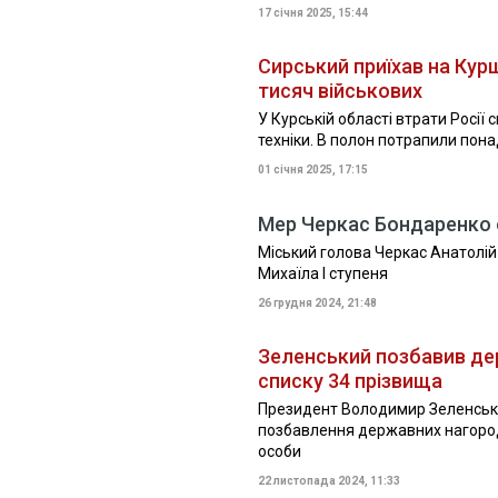
17 січня 2025, 15:44
Сирський приїхав на Курщ
тисяч військових
У Курській області втрати Росії 
техніки. В полон потрапили пона
01 січня 2025, 17:15
Мер Черкас Бондаренко
Міський голова Черкас Анатолі
Михаїла І ступеня
26 грудня 2024, 21:48
Зеленський позбавив дер
списку 34 прізвища
Президент Володимир Зеленський
позбавлення державних нагород 
особи
22 листопада 2024, 11:33