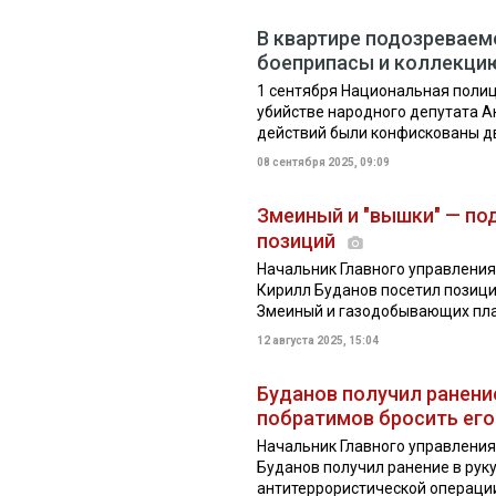
В квартире подозреваем
боеприпасы и коллекцию
1 сентября Национальная полиц
убийстве народного депутата А
действий были конфискованы два
08 сентября 2025, 09:09
Змеиный и "вышки" — по
позиций
Начальник Главного управления
Кирилл Буданов посетил позици
Змеиный и газодобывающих плат
12 августа 2025, 15:04
Буданов получил ранение
побратимов бросить его
Начальник Главного управлени
Буданов получил ранение в рук
антитеррористической операци