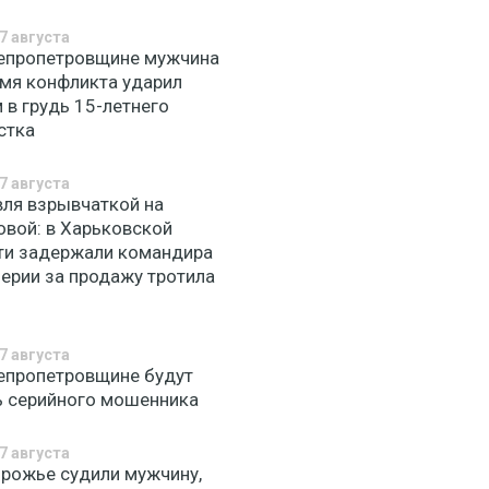
7 августа
епропетровщине мужчина
емя конфликта ударил
 в грудь 15-летнего
стка
7 августа
вля взрывчаткой на
овой: в Харьковской
ти задержали командира
лерии за продажу тротила
7 августа
епропетровщине будут
ь серийного мошенника
7 августа
орожье судили мужчину,