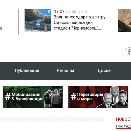
17:27
07 августа
Враг нанес удар по центру
Одессы: поврежден
ов
стадион "Черноморец",
 в чем
есть пострадавшая
Публикации
Регионы
Досье
НОВОСТ
Послед