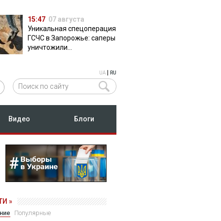
15:47
07 августа
Уникальная спецоперация
ГСЧС в Запорожье: саперы
уничтожили
полуторатонную
российскую авиабомбу
|
UA
RU
ФАБ-500
Видео
Блоги
И »
ние
Популярные