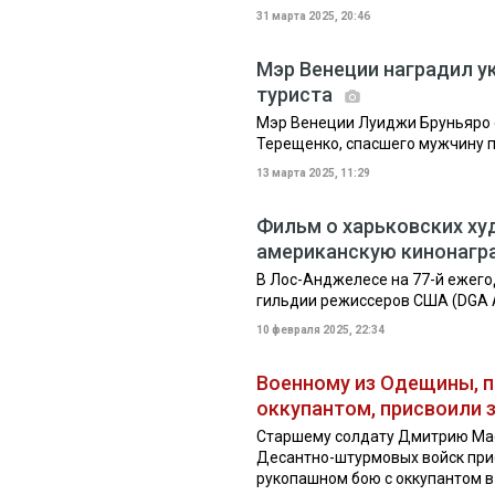
31 марта 2025, 20:46
Мэр Венеции наградил у
туриста
Мэр Венеции Луиджи Бруньяро 
Терещенко, спасшего мужчину 
13 марта 2025, 11:29
Фильм о харьковских х
американскую кинонагр
В Лос-Анджелесе на 77-й ежег
гильдии режиссеров США (DGA 
10 февраля 2025, 22:34
Военному из Одещины, 
оккупантом, присвоили 
Старшему солдату Дмитрию Мас
Десантно-штурмовых войск прис
рукопашном бою с оккупантом в