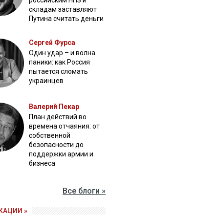
российским НПЗ и
складам заставляют
Путина считать деньги
Сергей Фурса
Один удар – и волна
паники: как Россия
пытается сломать
украинцев
Валерий Пекар
План действий во
времена отчаяния: от
собственной
безопасности до
поддержки армии и
бизнеса
Все блоги »
КАЦИИ »