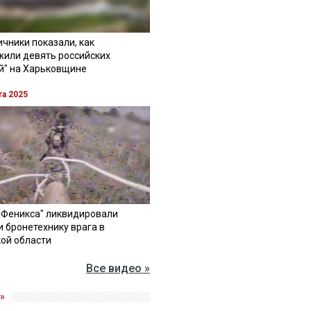
чники показали, как
жили девять российских
й" на Харьковщине
та 2025
"Феникса" ликвидировали
и бронетехнику врага в
ой области
Все видео »
»