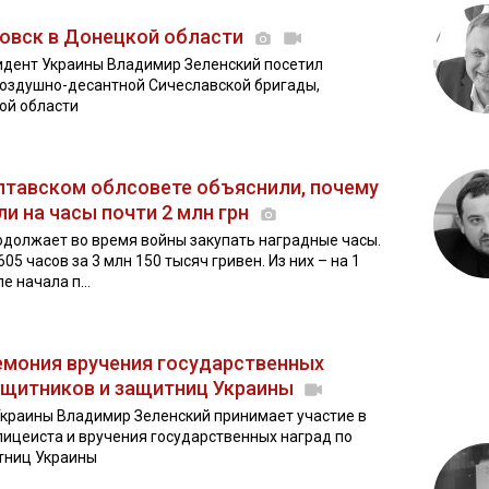
ровск в Донецкой области
зидент Украины Владимир Зеленский посетил
воздушно-десантной Сичеславской бригады,
ой области
олтавском облсовете объяснили, почему
и на часы почти 2 млн грн
одолжает во время войны закупать наградные часы.
05 часов за 3 млн 150 тысяч гривен. Из них – на 1
е начала п...
емония вручения государственных
ащитников и защитниц Украины
 Украины Владимир Зеленский принимает участие в
ицеиста и вручения государственных наград по
тниц Украины