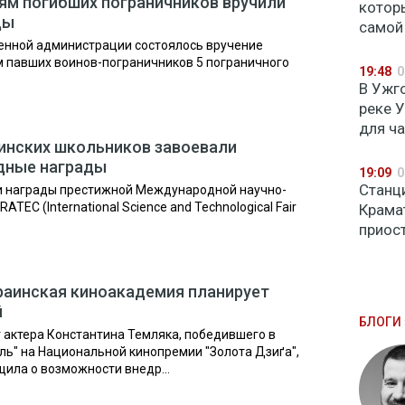
ям погибших пограничников вручили
котор
ды
самой
венной администрации состоялось вручение
 павших воинов-пограничников 5 пограничного
19:48
0
В Ужг
реке 
для ч
инских школьников завоевали
дные награды
19:09
0
Станц
и награды престижной Международной научно-
EC (International Science and Technological Fair
Крама
приос
раинская киноакадемия планирует
й
БЛОГИ 
г актера Константина Темляка, победившего в
ь" на Национальной кинопремии "Золота Дзиґа",
ила о возможности внедр...