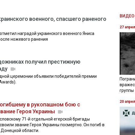
ВИДЕО 
краинского военного, спасшего раненого
27 апре
отметил наградой украинского военного Яниса
после ножевого ранения
удожниках получил престижную
аду
одной церемонии объявили победителей премии
Погран
Awards).
вражес
группы
20 апре
погибшему в рукопашном бою с
звание Героя Украины
ловскому 71-й отдельной егерской бригады
воили звание Героя Украины посмертно. Он погиб в
 Донецкой области.