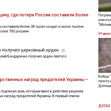
щину, где потери России составили более
Пограни
уничто
"Молни
и составили более 38 тысяч солдат и около тысячи
более 700 россиян
07 авгус
о получил церковный орден
олий Бондаренко получил орден святого
Бойцы 
рственных наград предателей Украины –
пехоту 
Донецк
подписал указ, которым ввел в действие решение
х наград предателей Украины. В первый список
ДОСЬЕ 