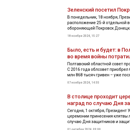
Зеленский посетил Пок
В понедельник, 18 ноября, Пре
расположение 25-й отдельной 
обороняющей Покровск Донецк
18 ноября 2024, 15:27
Было, есть и будет: в П
во время войны потратил
Полтавский областной совет пр
С 2016 года облсовет приобрел 6
млн 868 тысяч гривен – уже посл
07 ноября 2024, 14:55
В столице проходит цер
наград по случаю Дня з
Сегодня, 1 октября, Президент
церемонии принесения клятвы л
случаю Дня защитников и защи
01 октября 2024, 09:00