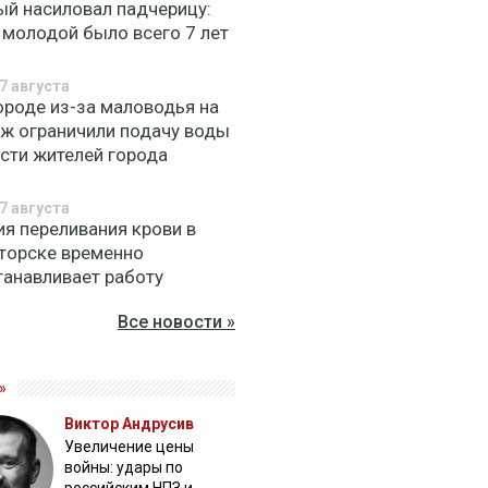
ый насиловал падчерицу:
 молодой было всего 7 лет
7 августа
ороде из-за маловодья на
Уж ограничили подачу воды
асти жителей города
7 августа
ия переливания крови в
торске временно
танавливает работу
Все новости »
»
Виктор Андрусив
Увеличение цены
войны: удары по