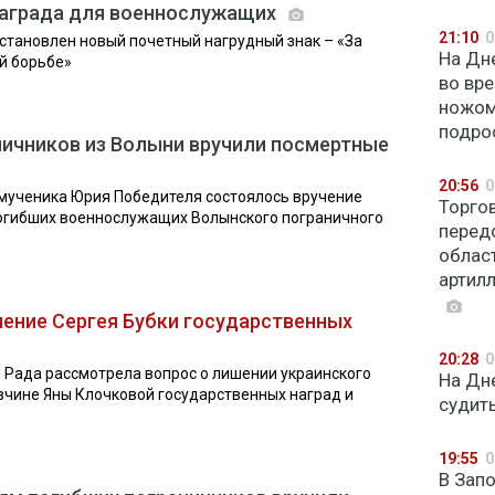
награда для военнослужащих
21:10
0
становлен новый почетный нагрудный знак – «За
На Дн
й борьбе»
во вр
ножом
подро
ичников из Волыни вручили посмертные
20:56
0
омученика Юрия Победителя состоялось вручение
Торго
погибших военнослужащих Волынского пограничного
перед
облас
артил
ение Сергея Бубки государственных
20:28
0
я Рада рассмотрела вопрос о лишении украинского
На Дн
овчине Яны Клочковой государственных наград и
судит
19:55
0
В Зап