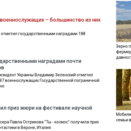
 военнослужащих – большинство из них
 отметил государственными наградами 188
Зерно п
фермер
давнос
ударственными наградами почти
ов
резидент Украины Владимир Зеленский отметил
87 военнослужащих Государственной пограничной
тно
ил приз жюри на фестивале научной
Мобили
семьи 
ера Павла Острикова "Ты - космос" получила приз
тастики в Вероне, Италия