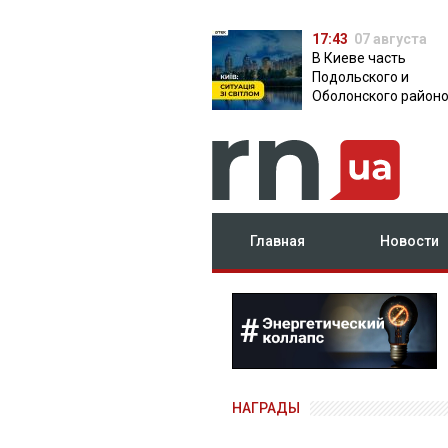
17:43
07 августа
В Киеве часть
Подольского и
Оболонского район
осталась без света:
причина
Главная
Новости
НАГРАДЫ