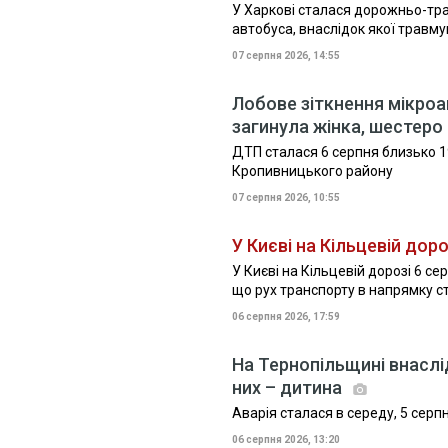
У Харкові сталася дорожньо-тра
автобуса, внаслідок якої травм
07 серпня 2026, 14:55
Лобове зіткнення мікроа
загинула жінка, шестер
ДТП сталася 6 серпня близько 1
Кропивницького району
07 серпня 2026, 10:55
У Києві на Кільцевій дор
У Києві на Кільцевій дорозі 6 
що рух транспорту в напрямку с
06 серпня 2026, 17:59
На Тернопільщині внасл
них – дитина
Аварія сталася в середу, 5 серп
06 серпня 2026, 13:20