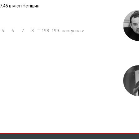
:45 в місті Нетішин
...
5
6
7
8
198
199
наступна >