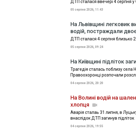
ДТП сталася ввечері 4 серпня у 
05 серпня 2026, 11:43
На Львівщині легковик ви
водій, постраждали дво
ДТП сталася 4 серпня близько 2
05 серпня 2026, 09:24
На Київщині підліток заг
Трагедія сталась поблизу села 
Правоохоронці розпочали розсл
04 серпня 2026, 20:20
На Волині водій на шален
хлопця
Аварія сталаь 31 липня, в Луцьку
внаслідок ДТП загинув підліток
04 серпня 2026, 19:55