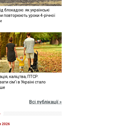
ід блокадою: як українські
и повторюють уроки 4-річної
и
ація, каліцтва, ПТСР:
ати сім'ї в Україні стало
іше
Всі публікації »
»
я 2026