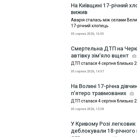
На Київщині 17-річний хло
вижив
Аварія сталась між селами Вели
17-річний хлопець
05 серпня 2026, 16:55
Смертельна ДТП на Черк
автівку зім'яло вщент
ДТП сталася 4 серпня близько 2
05 серпня 2026, 14:07
На Волині 17-річна дівчи
п'ятеро травмованих
ДТП сталася 4 серпня близько 2
05 серпня 2026, 12:58
У Кривому Розі легковик
деблокували 18-річного