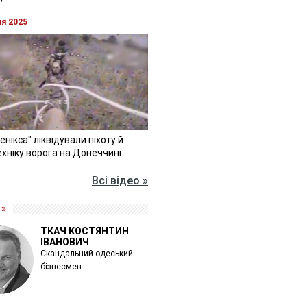
ня 2025
Фенікса" ліквідували піхоту й
хніку ворога на Донеччині
Всі відео »
 »
ТКАЧ КОСТЯНТИН
ІВАНОВИЧ
Скандальний одеський
бізнесмен