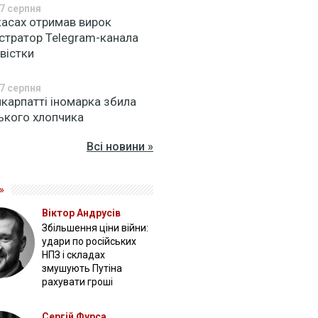
7 серпня
касах отримав вирок
істратор Telegram-канала
вістки
7 серпня
карпатті іномарка збила
ького хлопчика
Всі новини »
»
Віктор Андрусів
Збільшення ціни війни:
удари по російських
НПЗ і складах
змушують Путіна
рахувати гроші
Сергій Фурса