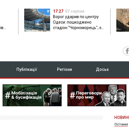
17:27
07 серпня
Ворог ударив по центру
Одеси: пошкоджено
ів
стадіон "Чорноморець", є
ла: в
постраждала
Публікації
Регіони
Досьє
НОВИН
Останні