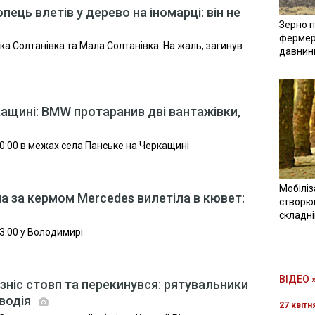
пець влетів у дерево на іномарці: він не
Зерно п
фермер
ка Солтанівка та Мала Солтанівка. На жаль, загинув
давнин
ащині: BMW протаранив дві вантажівки,
0:00 в межах села Панське на Черкащині
Мобіліз
на за кермом Mercedes вилетіла в кювет:
створюв
складн
3:00 у Володимирі
ВІДЕО 
 зніс стовп та перекинувся: рятувальники
 водія
27 квітн