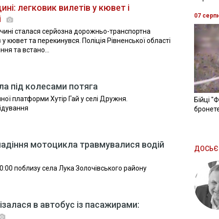
ні: легковик вилетів у кювет і
07 серп
і
ччині сталася серйозна дорожньо-транспортна
 у кювет та перекинувся. Поліція Рівненської області
ня та встано...
ула під колесами потяга
ної платформи Хутір Гай у селі Дружня.
Бійці "
ідування
бронете
падіння мотоцикла травмувалися водій
ДОСЬЄ
0:00 поблизу села Лука Золочівського району
ізалася в автобус із пасажирами: