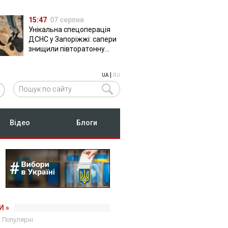
15:47
07 серпня
Унікальна спецоперація
ДСНС у Запоріжжі: сапери
знищили півторатонну
російську авіабомбу
ФАБ-500
|
UA
RU
Відео
Блоги
И »
Популярні