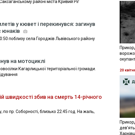
Саксаганському районі міста Кривий Ріг
летів у кювет і перекинувся: загинув
є юнаків
0:50 поблизу села Городжів Львівського району
Прикор
ворожої
окупант
инув на мотоциклі
Новосілки Кагарлицької територіальної громади.
20 квітн
ідування
ій швидкості збив на смерть 14-річного
, по пр. Соборності, близько 22.45 год. На жаль,
Прикор
девʼять
Харків