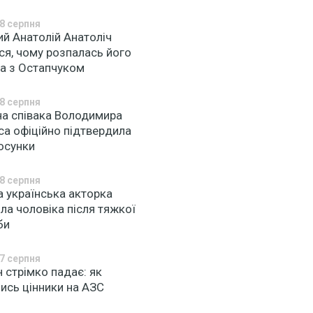
8 серпня
й Анатолій Анатоліч
ся, чому розпалась його
а з Остапчуком
8 серпня
на співака Володимира
са офіційно підтвердила
тосунки
8 серпня
а українська акторка
ла чоловіка після тяжкої
би
7 серпня
 стрімко падає: як
ись цінники на АЗС