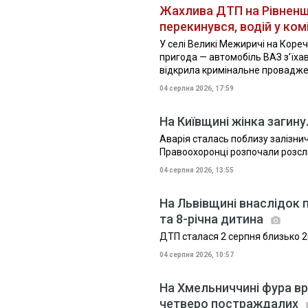
Жахлива ДТП на Рівненщи
перекинувся, водій у ком
У селі Великі Межиричі на Коре
пригода — автомобіль ВАЗ з’їхав
відкрила кримінальне проваджен
04 серпня 2026, 17:59
На Київщині жінка загин
Аварія сталась поблизу залізнич
Правоохоронці розпочали розсл
04 серпня 2026, 13:55
На Львівщині внаслідок 
та 8-річна дитина
ДТП сталася 2 серпня близько 2
04 серпня 2026, 10:57
На Хмельниччині фура вр
четверо постраждалих