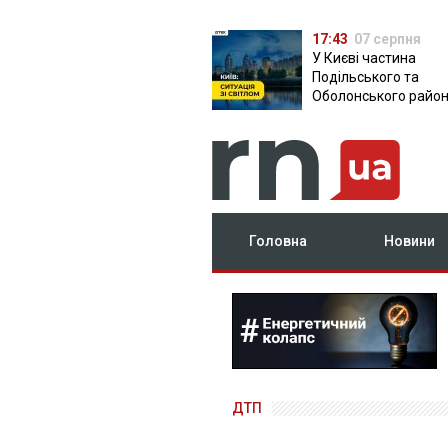
17:43
07 серпня
У Києві частина
Подільського та
Оболонського район
залишилася без світ
чому причина
Головна
Новини
ДТП