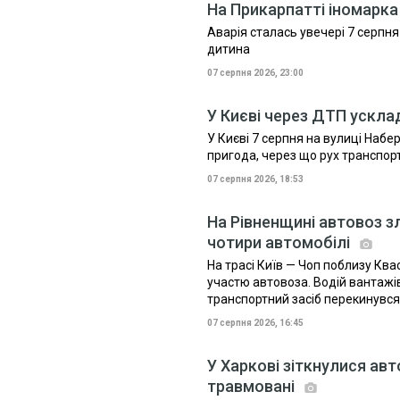
На Прикарпатті іномарк
Аварія сталась увечері 7 серпн
дитина
07 серпня 2026, 23:00
У Києві через ДТП ускла
У Києві 7 серпня на вулиці На
пригода, через що рух транспо
07 серпня 2026, 18:53
На Рівненщині автовоз з
чотири автомобілі
На трасі Київ — Чоп поблизу Кв
участю автовоза. Водій вантажі
транспортний засіб перекинувся
07 серпня 2026, 16:45
У Харкові зіткнулися авт
травмовані