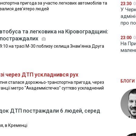
нспортна пригода за участю легкових автомобілів та
23:30
0
увалися дев'ятеро людей
У Чер
адмін
про по
втобуса та легковика на Кіровоградщині:
о постраждалих
23:00
0
На При
9:10 на трасі М-30 поблизу селища Знам’янка Друга
мален
озі через ДТП ускладнився рух
БЛОГИ 
серпня сталася дорожньо-транспортна пригода, через
танції метро "Академмістечко" суттєво ускладнений
ідок ДТП постраждали 6 людей, серед
ня, в Кременці