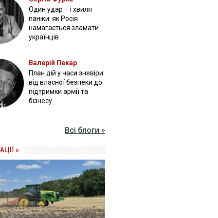
Один удар – і хвиля
паніки: як Росія
намагається зламати
українців
Валерій Пекар
План дій у часи зневіри:
від власної безпеки до
підтримки армії та
бізнесу
Всі блоги »
АЦІЇ »