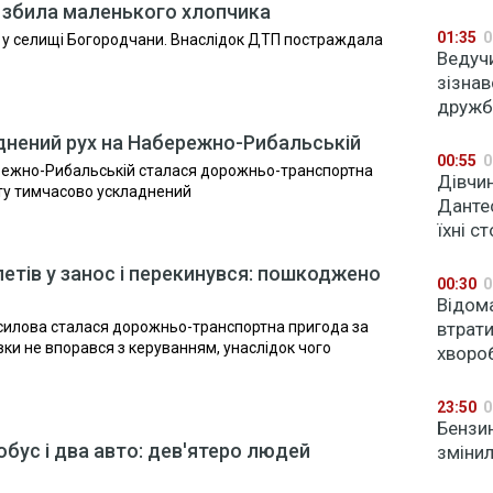
а збила маленького хлопчика
01:35
0
я у селищі Богородчани. Внаслідок ДТП постраждала
Ведучи
зізнав
дружб
днений рух на Набережно-Рибальській
00:55
0
бережно-Рибальській сталася дорожньо-транспортна
Дівчи
рту тимчасово ускладнений
Данте
їхні с
летів у занос і перекинувся: пошкоджено
00:30
0
Відом
асилова сталася дорожньо-транспортна пригода за
втрати
вки не впорався з керуванням, унаслідок чого
хворо
23:50
0
Бензин
обус і два авто: дев'ятеро людей
змінил