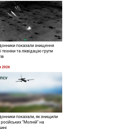
донники показали знищення
 техніки та ліквідацію групи
ів
я 2026
донники показали, як знищили
 російських "Молній" на
щині