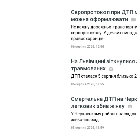
Європротокол при ДТП мо
можна оформлювати
Не кожну дорожньо-транспортн
європротоколу. У деяких випадк
правоохоронців
06 серпня 2026, 12:56
На Львівщині зіткнулися 
травмованих
ДТП сталася 5 серпня близько 21
06 серпня 2026, 09:55
Смертельна ДТП на Черк
легковик збив жінку
У Черкаському районі внаслідок
жінка-пішохід
05 серпня 2026, 16:59