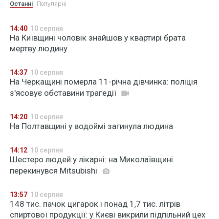
Останні
Популярні
14:40
10 серпня
На Київщині чоловік знайшов у квартирі брата
мертву людину
14:37
10 серпня
На Черкащині померла 11-річна дівчинка: поліція
з'ясовує обставини трагедії
14:20
10 серпня
На Полтавщині у водоймі загинула людина
14:12
10 серпня
Шестеро людей у лікарні: на Миколаївщині
перекинувся Mitsubishi
13:57
10 серпня
148 тис. пачок цигарок і понад 1,7 тис. літрів
спиртової продукції: у Києві викрили підпільний цех