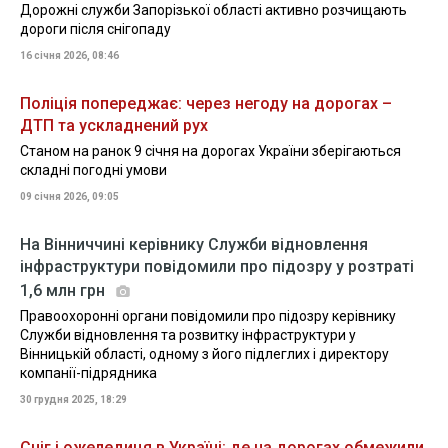
Дорожні служби Запорізької області активно розчищають
дороги після снігопаду
16 січня 2026, 08:46
Поліція попереджає: через негоду на дорогах –
ДТП та ускладнений рух
Станом на ранок 9 січня на дорогах України зберігаються
складні погодні умови
09 січня 2026, 09:05
На Вінниччині керівнику Служби відновлення
інфраструктури повідомили про підозру у розтраті
1,6 млн грн
Правоохоронні органи повідомили про підозру керівнику
Служби відновлення та розвитку інфраструктури у
Вінницькій області, одному з його підлеглих і директору
компанії-підрядника
30 грудня 2025, 18:29
Сніг і ожеледиця в Україні: де на дорогах обмежили