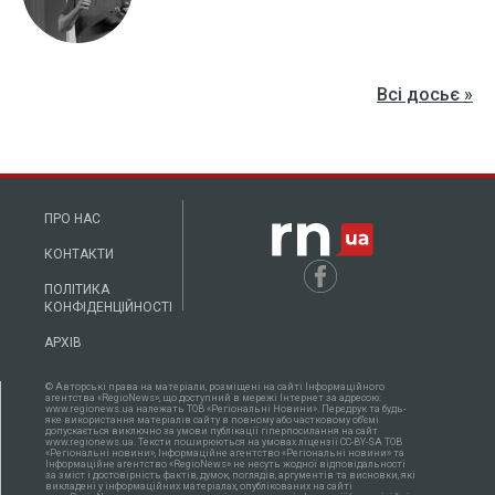
Всі досьє »
ПРО НАС
КОНТАКТИ
ПОЛІТИКА
КОНФІДЕНЦІЙНОСТІ
АРХІВ
© Авторські права на матеріали, розміщені на сайті Інформаційного
агентства «RegioNews», що доступний в мережі Інтернет за адресою:
www.regionews.ua належать ТОВ «Регіональні Новини». Передрук та будь-
яке використання матеріалів сайту в повному або частковому об'ємі
допускається виключно за умови публікації гіперпосилання на сайт
www.regionews.ua. Тексти поширюються нa умовах ліцензії CC-BY-SA ТОВ
«Регіональні новини», Інформаційне агентство «Регіональні новини» та
Інформаційне агентство «RegioNews» не несуть жодної відповідальності
за зміст і достовірність фактів, думок, поглядів, аргументів та висновки, які
викладені у інформаційних матеріалах, опублікованих на сайті