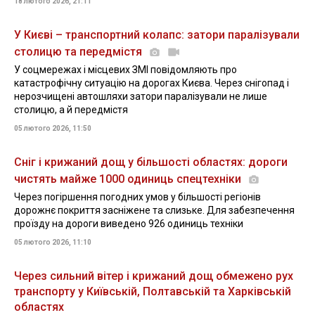
18 лютого 2026, 21:11
У Києві – транспортний колапс: затори паралізували
столицю та передмістя
У соцмережах і місцевих ЗМІ повідомляють про
катастрофічну ситуацію на дорогах Києва. Через снігопад і
нерозчищені автошляхи затори паралізували не лише
столицю, а й передмістя
05 лютого 2026, 11:50
Сніг і крижаний дощ у більшості областях: дороги
чистять майже 1000 одиниць спецтехніки
Через погіршення погодних умов у більшості регіонів
дорожнє покриття засніжене та слизьке. Для забезпечення
проїзду на дороги виведено 926 одиниць техніки
05 лютого 2026, 11:10
Через сильний вітер і крижаний дощ обмежено рух
транспорту у Київській, Полтавській та Харківській
областях