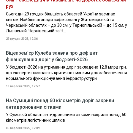
рух
Сьогодні 29 грудня більшість областей України засипає
снігом. Найбільші опади зафіксовані у Житомирській та
Черкаській областях – до 30 см, у Тернопільській – до 15 см, у
Львівській, Чернівецькій та Ч...
29 грудня 2025, 12:36
Віцепрем’єр Кулеба заявив про дефіцит
фінансування доріг у бюджеті-2026
У бюджеті-2026 на утримання доріг закладено 12,8 млрд грн,
що експерти називають критично низьким для забезпечення
нормального функціонування інфраструктури
19 вересня 2025, 17:57
На Сумщині понад 60 кілометрів доріг закрили
антидроновими сітками
У Сумській області антидроновими сітками накрили понад 60
кілометрів логістичних шляхів
05 вересня 2025, 07:09