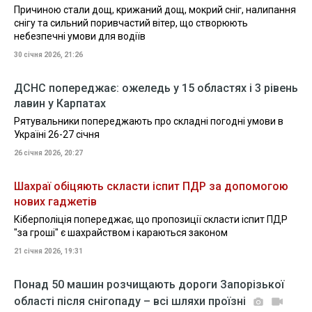
Причиною стали дощ, крижаний дощ, мокрий сніг, налипання
снігу та сильний поривчастий вітер, що створюють
небезпечні умови для водіїв
30 січня 2026, 21:26
ДСНС попереджає: ожеледь у 15 областях і 3 рівень
лавин у Карпатах
Рятувальники попереджають про складні погодні умови в
Україні 26-27 січня
26 січня 2026, 20:27
Шахраї обіцяють скласти іспит ПДР за допомогою
нових гаджетів
Кіберполіція попереджає, що пропозиції скласти іспит ПДР
"за гроші" є шахрайством і караються законом
21 січня 2026, 19:31
Понад 50 машин розчищають дороги Запорізької
області після снігопаду – всі шляхи проїзні