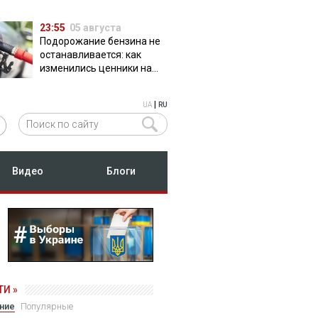
23:55
05 августа
Подорожание бензина не
останавливается: как
изменились ценники на
АЗС
|
UA
RU
Видео
Блоги
И »
ние
Популярные