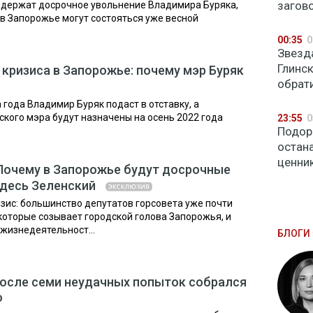
загов
ддержат досрочное увольнение Владимира Буряка,
в Запорожье могут состояться уже весной
00:35
0
Звезд
Глинс
 кризиса в Запорожье: почему мэр Буряк
обрат
 года Владимир Буряк подаст в отставку, а
ого мэра будут назначены на осень 2022 года
23:55
0
Подор
остан
ценни
. Почему в Запорожье будут досрочные
здесь Зеленский
изис: большинство депутатов горсовета уже почти
 которые созывает городской голова Запорожья, и
жизнедеятельност...
БЛОГИ 
осле семи неудачных попыток собрался
ю