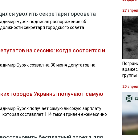
27 апре
ился уволить секретаря горсовета
ладимир Буряк подписал распоряжение об
 должности секретаря городского совета
епутатов на сессию: когда состоится и
Погран
адимир Буряк созвал на 30 июня депутатов на
вражес
группы
20 апре
аких городов Украины получают самую
ладимир Буряк получает самую высокую зарплату
, которая составляет 114 тысяч гривен ежемесячно
 восстановить бесплатный проезд для