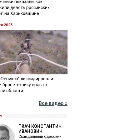
чники показали, как
жили девять российских
й" на Харьковщине
та 2025
"Феникса" ликвидировали
и бронетехнику врага в
ой области
Все видео »
»
ТКАЧ КОНСТАНТИН
ИВАНОВИЧ
Скандальный одесский