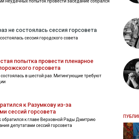
ми неудачных попыток провести заседание собрался
раз не состоялась сессия горсовета
 состоялась сессия городского совета
стая попытка провести пленарное
апорожского горсовета
 состоялась в шестой раз. Митингующие требуют
ции
ратился к Разумкову из-за
ми сессий горсовета
ПУБЛИ
 обратился к главе Верховной Рады Дмитрию
ания депутатами сессий горсовета