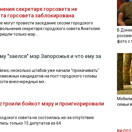
нения секретаря горсовета не
ота горсовета заблокирована
е могут провести заседание сессии городского
 увольнения секретаря городского совета Анатолия
В Доне
ишли только мэр ...
россия
фото с
му "заелся" мэр Запорожья и что ему за
ews, несколько штабов уже начали "прокачивать"
озможных кандидатов на пост городского головы
ости внеочередных мэ...
Мобили
строили бойкот мэру и проигнорировали
семьи 
одского совета не состоялась из-за отсутствия
лись только 15 депутатов из 64
ВИДЕО 