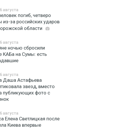
6 августа
еловек погиб, четверо
ы из-за российских ударов
порожской области
6 августа
яне ночью сбросили
е КАБа на Сумы: есть
адавшие
6 августа
а Даша Астафьева
итиковала звезд, вместо
в публикующих фото с
инок
6 августа
са Елена Светлицкая после
ела Киева впервые