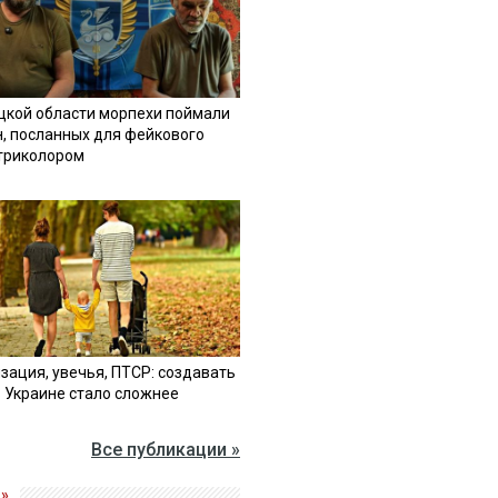
цкой области морпехи поймали
н, посланных для фейкового
 триколором
зация, увечья, ПТСР: создавать
в Украине стало сложнее
Все публикации »
»