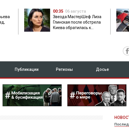
00:35
06 августа
фьева
Звезда МастерШеф Лиза
зд,
Глинская после обстрела
Киева обратилась к
с
россиянам
Публикации
Регионы
Досье
НОВОСТ
Послед