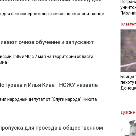
Пограни
уничто
"Молни
 для пенсионеров и льготников восстановят конце
07 авгус
ивают очное обучение и запускают
ссии ТЭБ и ЧС с 7 мая на территории области
тина
Бойцы 
пехоту 
Потураев и Илья Кива - НСЖУ назвала
Донецк
вил народный депутат от "Слуги народа" Никита
ДОСЬЕ 
пропуска для проезда в общественном