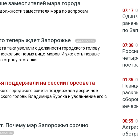
ше заместителей мэра города
07:17
0
 должности заместителя мэра по вопросам
Один ч
ранен
по За
что теперь ждет Запорожье
07:08
0
та таки уволили с должности городского голову
Росси
несколько новых вице-мэров. И уже есть первые
четыр
ю страну отставки
постр
01:35
0
я поддержали на сессии горсовета
Певиц
кого городского совета поддержала досрочное
раскр
кого головы Владимира Буряка и увольнение его с
сборо
вечер
00:55
0
ит. Почему мэр Запорожья срочно
Актри
обстр