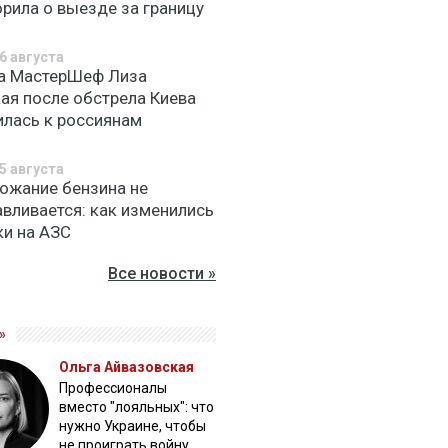
орила о выезде за границу
6 августа
а МастерШеф Лиза
кая после обстрела Киева
илась к россиянам
5 августа
ожание бензина не
авливается: как изменились
ки на АЗС
Все новости »
»
Ольга Айвазовская
Профессионалы
вместо "лояльных": что
нужно Украине, чтобы
не проиграть войну