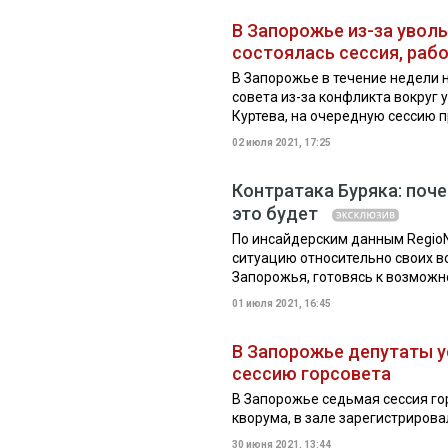
В Запорожье из-за уволь
состоялась сессия, раб
В Запорожье в течение недели н
совета из-за конфликта вокруг
Куртева, на очередную сессию пр
02 июля 2021, 17:25
Контратака Буряка: поче
это будет
По инсайдерским данным RegioN
ситуацию относительно своих в
Запорожья, готовясь к возможн
01 июля 2021, 16:45
В Запорожье депутаты у
сессию горсовета
В Запорожье седьмая сессия гор
кворума, в зале зарегистрирова
30 июня 2021, 13:44