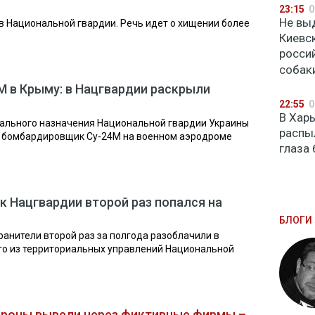
23:15
0
Не вы
в Национальной гвардии. Речь идет о хищении более
Киевс
росси
собак
М в Крыму: в Нацгвардии раскрыли
22:55
0
В Хар
ального назначения Национальной гвардии Украины
распы
й бомбардировщик Су-24М на военном аэродроме
глаза
к Нацгвардии второй раз попался на
БЛОГИ 
ранители второй раз за полгода разоблачили в
го из территориальных управлений Национальной
бороны вывели через фиктивные фирмы –