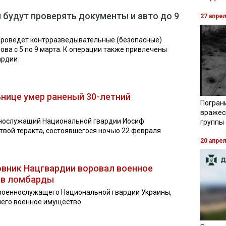
 будут проверять документы и авто до 9
27 апре
проведет контрразведывательные (безопасные)
ва с 5 по 9 марта. К операции также привлечены
ардии
ьнице умер раненый 30-летний
Погран
вражес
ннослужащий Национальной гвардии Иосиф
группы
ртвой теракта, состоявшегося ночью 22 февраля
20 апре
овник Нацгвардии воровал военное
 в ломбарды
военнослужащего Национальной гвардии Украины,
его военное имущество