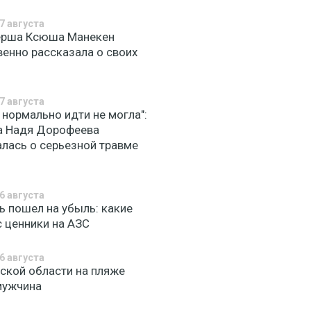
7 августа
ерша Ксюша Манекен
венно рассказала о своих
7 августа
 нормально идти не могла":
а Надя Дорофеева
алась о серьезной травме
6 августа
ь пошел на убыль: какие
с ценники на АЗС
6 августа
вской области на пляже
мужчина