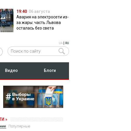
19:40
06 августа
Авария на электросети из-
за жары: часть Львова
осталась без света
|
UA
RU
Видео
Блоги
И »
ние
Популярные