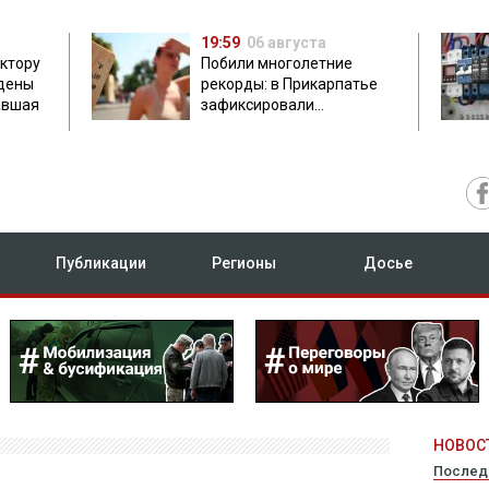
19:59
06 августа
ектору
Побили многолетние
дены
рекорды: в Прикарпатье
авшая
зафиксировали
аномальную жару до 37
градусов
Публикации
Регионы
Досье
НОВОСТ
Послед