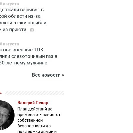
6 августа
держали взрывы: в
кой области из-за
йской атаки погибли
и из приюта
6 августа
ькове военные ТЦК
лили слезоточивый газ в
 60-летнему мужчине
Все новости »
»
Валерий Пекар
План действий во
времена отчаяния: от
собственной
безопасности до
поддержки армии и