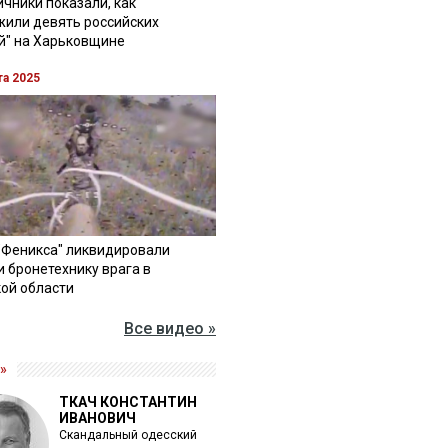
чники показали, как
жили девять российских
й" на Харьковщине
та 2025
"Феникса" ликвидировали
и бронетехнику врага в
ой области
Все видео »
»
ТКАЧ КОНСТАНТИН
ИВАНОВИЧ
Скандальный одесский