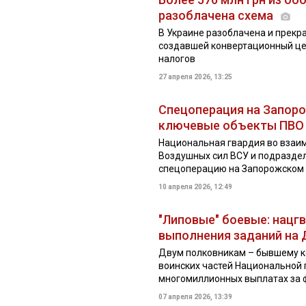
разоблачена схема
В Украине разоблачена и прекр
создавшей конвертационный цен
налогов
27 апреля 2026, 13:25
Спецоперация на Запор
ключевые объекты ПВО
Национальная гвардия во взаи
Воздушных сил ВСУ и подраздел
спецоперацию на Запорожском
10 апреля 2026, 12:49
"Липовые" боевые: нацгв
выполнения заданий на
Двум полковникам – бывшему к
воинских частей Национальной 
многомиллионных выплатах за ф
07 апреля 2026, 13:39