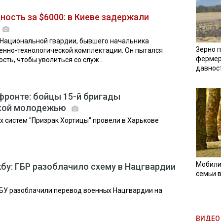
ность за $6000: в Киеве задержали
 Национальной гвардии, бывшего начальника
Зерно п
енно-технологической комплектации. Он пытался
фермер
ть, чтобы уволиться со служ...
давнос
фронте: бойцы 15-й бригады
ской молодежью
 систем "Призрак Хортицы" провели в Харькове
Мобили
жбу: ГБР разоблачило схему в Нацгвардии
семьи 
СБУ разоблачили перевод военных Нацгвардии на
ВИДЕО 