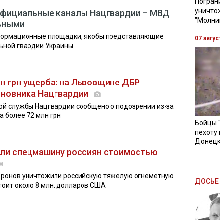
Пограни
уничто
фициальные каналы Нацгвардии – МВД
"Молни
ьными
нформационные площадки, якобы представляющие
07 авгус
ьной гвардии Украины
лн грн ущерба: на Львовщине ДБР
иновника Нацгвардии
й службы Нацгвардии сообщено о подозрении из-за
а более 72 млн грн
Бойцы 
пехоту 
Донецк
ли спецмашину россиян стоимостью
ронов уничтожили российскую тяжелую огнеметную
ДОСЬЕ 
тоит около 8 млн. долларов США