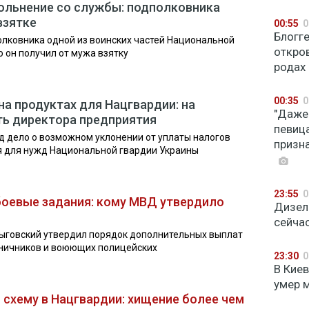
вольнение со службы: подполковника
взятке
00:55
0
Блогг
лковника одной из воинских частей Национальной
откро
о он получил от мужа взятку
родах
00:35
0
а продуктах для Нацгвардии: на
"Даже
ть директора предприятия
певиц
д дело о возможном уклонении от уплаты налогов
призн
я для нужд Национальной гвардии Украины
23:55
0
 боевые задания: кому МВД утвердило
Дизел
сейча
Выговский утвердил порядок дополнительных выплат
аничников и воюющих полицейских
23:30
0
В Кие
умер 
 схему в Нацгвардии: хищение более чем