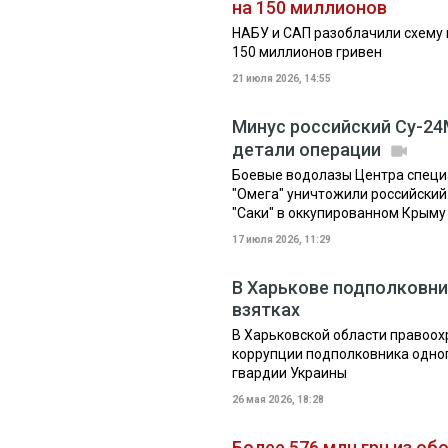
на 150 миллионов
НАБУ и САП разоблачили схему 
150 миллионов гривен
21 июля 2026, 14:55
Минус российский Су-24
детали операции
Боевые водолазы Центра специ
"Омега" уничтожили российски
"Саки" в оккупированном Крыму
17 июля 2026, 11:29
В Харькове подполковни
взятках
В Харьковской области правоох
коррупции подполковника одно
гвардии Украины
26 мая 2026, 18:28
Более 576 млн грн из о