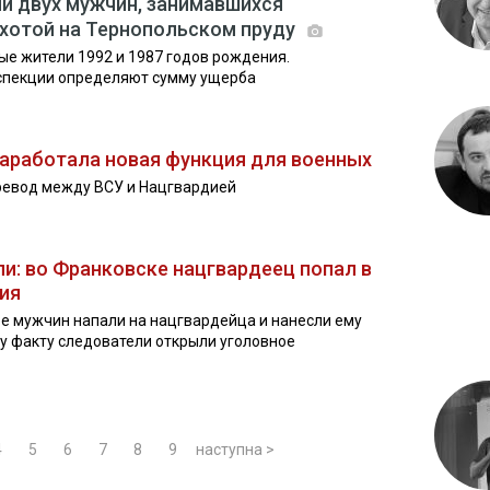
и двух мужчин, занимавшихся
хотой на Тернопольском пруду
е жители 1992 и 1987 годов рождения.
спекции определяют сумму ущерба
заработала новая функция для военных
евод между ВСУ и Нацгвардией
ли: во Франковске нацгвардеец попал в
ия
е мужчин напали на нацгвардейца и нанесли ему
у факту следователи открыли уголовное
4
5
6
7
8
9
наступна >